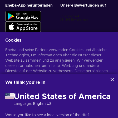
Eneba-App herunterladen
Unsere Bewertungen auf
Cookies
Eneba und seine Partner verwenden Cookies und ähnliche
Personalisierte Spielangebote erhalten
Technologien, um Informationen über die Nutzer dieser
Website zu sammeln und zu analysieren. Wir verwenden
Abonnieren
diese Informationen, um Inhalte, Werbung und andere
Dienste auf der Website zu verbessern. Deine persönlichen
Du kannst dich jederzeit wieder abmelden. Weitere Informationen in
den
Datenschutzrichtlinien
.
Daten können auch für die Personalisierung von Anzeigen
verwendet werden.
We think you're in
Indem du auf „Alles akzeptieren“ klickst, stimmst du der
Deutsch
USD
Verwendung dieser Technologien durch Eneba und seine
United States of America
Partner zu. Du kannst deine Zustimmung anpassen, indem du
auf „Anpassen“ klickst.
Language
:
English US
Für weitere Informationen darüber, wie Google deine Daten
verwendet, siehe
\nGoogle Business Sicherheit &
Copyright © 2026 Eneba. Alle Rechte vorbehalten.
UAB „Helis play“,
Would you like to see a local version of the site?