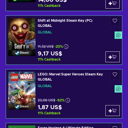
14,00 US$
11
%
Cashback
Shift at Midnight Steam Key (PC)
GLOBAL
GLOBAL
11,52 US$
-20%
9,17 US$
Steam
11
%
Cashback
LEGO: Marvel Super Heroes Steam Key
GLOBAL
GLOBAL
23,06 US$
-92%
1,87 US$
Steam
11
%
Cashback