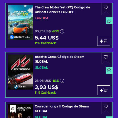
The Crew Motorfest (PC) Código de
Ubisoft Connect EUROPE
EUROPA
80,73 US$
-93%
5,44 US$
Ubisoft Connect
11
%
Cashback
Assetto Corsa Código de Steam
GLOBAL
GLOBAL
23,06 US$
-83%
3,93 US$
Steam
11
%
Cashback
Crusader Kings III Código de Steam
GLOBAL
GLOBAL