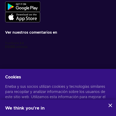
Ver nuestros comentarios en
Cookies
Obtén ofertas personalizadas de videojuegos
Eneba y sus socios utilizan cookies y tecnologías similares
Suscribirse
para recopilar y analizar información sobre los usuarios de
Puedes darte de baja en cualquier momento. Visita el apartado
este sitio web. Utilizamos esta información para mejorar el
Aviso
de Privacidad
para más información
contenido, la publicidad y otros servicios del sitio. Tus datos
personales también pueden emplearse para personalizar los
We think you're in
anuncios que ves.