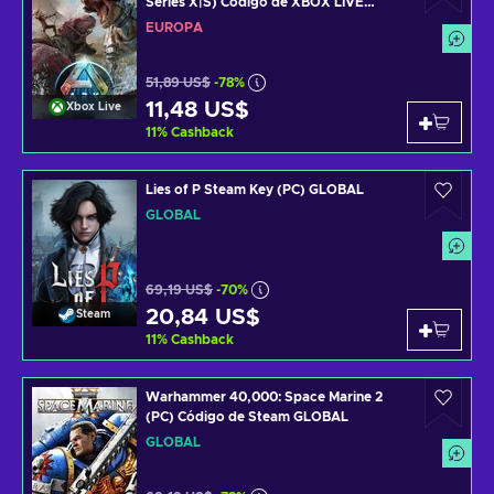
Series X|S) Código de XBOX LIVE
EUROPE
EUROPA
51,89 US$
-78%
11,48 US$
Xbox Live
11
%
Cashback
Lies of P Steam Key (PC) GLOBAL
GLOBAL
69,19 US$
-70%
20,84 US$
Steam
11
%
Cashback
Warhammer 40,000: Space Marine 2
(PC) Código de Steam GLOBAL
GLOBAL