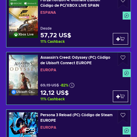
Forza Horizon 4: Ultimate Edition
Código de PC/XBOX LIVE SPAIN
ESPAÑA
Desde
57,72 US$
Xbox Live
11
%
Cashback
Assassin's Creed: Odyssey (PC) Código
de Ubisoft Connect EUROPE
EUROPA
69,19 US$
-82%
12,12 US$
Ubisoft Connect
11
%
Cashback
Persona 3 Reload (PC) Código de Steam
EUROPE
EUROPA