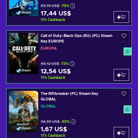
69,19 US$
-75%
17,44 US$
Steam
11
%
Cashback
Call of Duty: Black Ops (RU) (PC) Steam
Key EUROPE
EUROPA
46,12 US$
-73%
12,54 US$
Steam
11
%
Cashback
The Riftbreaker (PC) Steam Key
GLOBAL
GLOBAL
34,59 US$
-95%
1,67 US$
Steam
11
%
Cashback