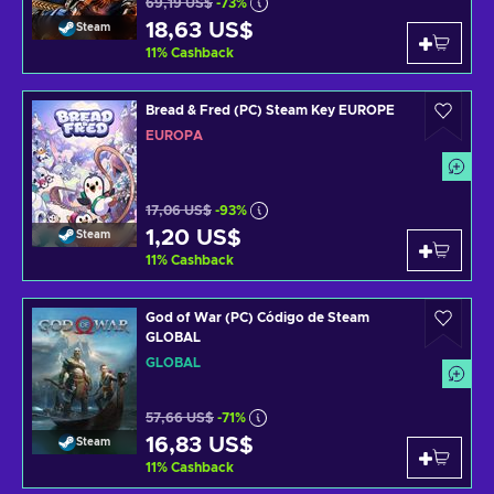
69,19 US$
-73%
18,63 US$
Steam
11
%
Cashback
Bread & Fred (PC) Steam Key EUROPE
EUROPA
17,06 US$
-93%
1,20 US$
Steam
11
%
Cashback
God of War (PC) Código de Steam
GLOBAL
GLOBAL
57,66 US$
-71%
16,83 US$
Steam
11
%
Cashback