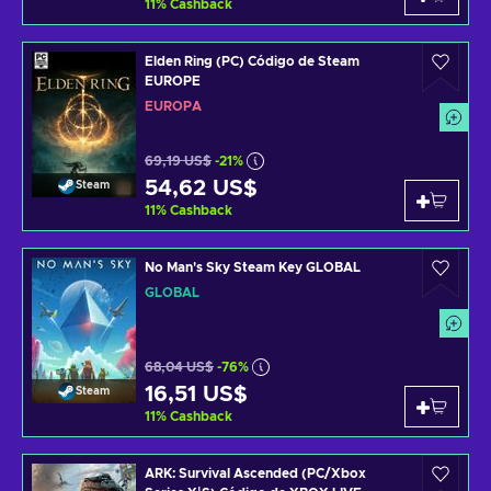
11
%
Cashback
Elden Ring (PC) Código de Steam
EUROPE
EUROPA
69,19 US$
-21%
54,62 US$
Steam
11
%
Cashback
No Man's Sky Steam Key GLOBAL
GLOBAL
68,04 US$
-76%
16,51 US$
Steam
11
%
Cashback
ARK: Survival Ascended (PC/Xbox