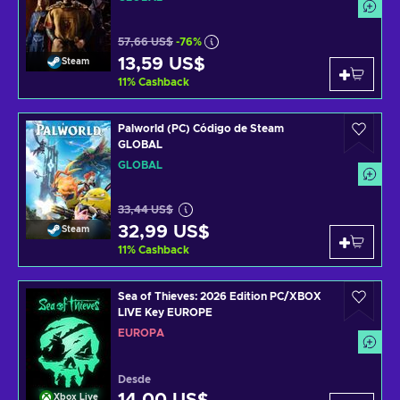
57,66 US$
-76%
13,59 US$
Steam
11
%
Cashback
Palworld (PC) Código de Steam
GLOBAL
GLOBAL
33,44 US$
32,99 US$
Steam
11
%
Cashback
Sea of Thieves: 2026 Edition PC/XBOX
LIVE Key EUROPE
EUROPA
Desde
Xbox Live