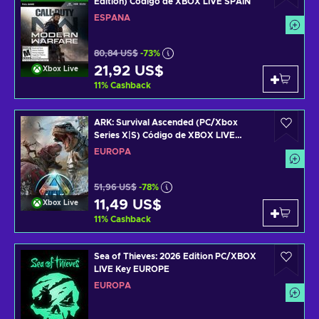
Edition) Código de XBOX LIVE SPAIN
ESPAÑA
80,84 US$
-73%
21,92 US$
Xbox Live
11
%
Cashback
ARK: Survival Ascended (PC/Xbox
Series X|S) Código de XBOX LIVE
EUROPE
EUROPA
51,96 US$
-78%
11,49 US$
Xbox Live
11
%
Cashback
Sea of Thieves: 2026 Edition PC/XBOX
LIVE Key EUROPE
EUROPA