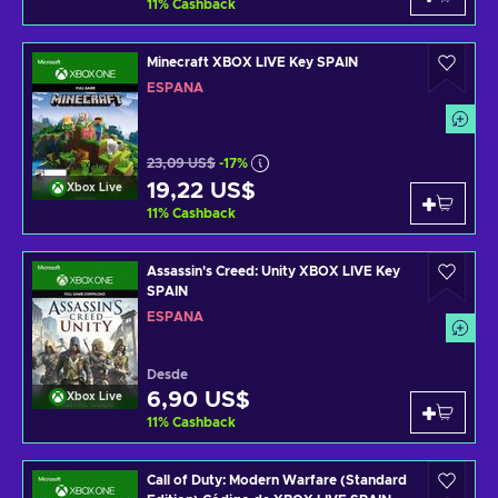
11
%
Cashback
Minecraft XBOX LIVE Key SPAIN
ESPAÑA
23,09 US$
-17%
19,22 US$
Xbox Live
11
%
Cashback
Assassin's Creed: Unity XBOX LIVE Key
SPAIN
ESPAÑA
Desde
6,90 US$
Xbox Live
11
%
Cashback
Call of Duty: Modern Warfare (Standard