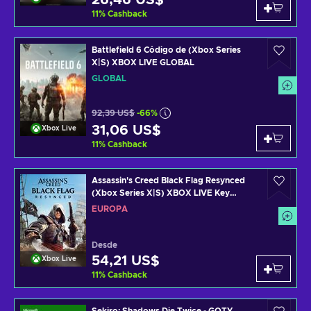
26,46 US$
11
%
Cashback
Battlefield 6 Código de (Xbox Series
X|S) XBOX LIVE GLOBAL
GLOBAL
92,39 US$
-66%
31,06 US$
Xbox Live
11
%
Cashback
Assassin's Creed Black Flag Resynced
(Xbox Series X|S) XBOX LIVE Key
EUROPE
EUROPA
Desde
54,21 US$
Xbox Live
11
%
Cashback