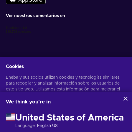
Ver nuestros comentarios en
Cookies
Obtén ofertas personalizadas de videojuegos
Eneba y sus socios utilizan cookies y tecnologías similares
Suscribirse
para recopilar y analizar información sobre los usuarios de
Puedes darte de baja en cualquier momento. Visita el apartado
este sitio web. Utilizamos esta información para mejorar el
Aviso
de Privacidad
para más información
contenido, la publicidad y otros servicios del sitio. Tus datos
personales también pueden emplearse para personalizar los
We think you're in
anuncios que ves.
Español
USD
Al hacer clic en «Aceptar todo», das tu consentimiento para
United States of America
que Eneba y sus socios utilicen estas tecnologías. Puedes
ajustar tu consentimiento haciendo clic en «Personalizar»
Language
:
English US
. Para obtener más información sobre cómo Google utiliza