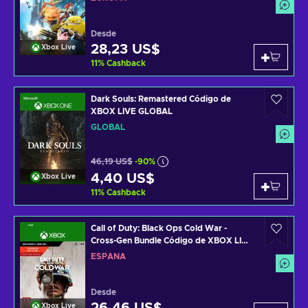
Desde
28,23 US$
Xbox Live
11
%
Cashback
Dark Souls: Remastered Código de
XBOX LIVE GLOBAL
GLOBAL
46,19 US$
-90%
4,40 US$
Xbox Live
11
%
Cashback
Call of Duty: Black Ops Cold War -
Cross-Gen Bundle Código de XBOX LIVE
SPAIN
ESPAÑA
Desde
Xbox Live