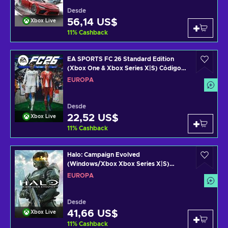
Desde
56,14 US$
Xbox Live
11
%
Cashback
EA SPORTS FC 26 Standard Edition
(Xbox One & Xbox Series X|S) Código
de XBOX LIVE EUROPE
EUROPA
Desde
22,52 US$
Xbox Live
11
%
Cashback
Halo: Campaign Evolved
(Windows/Xbox Xbox Series X|S)
XBOX LIVE Key EUROPE
EUROPA
Desde
41,66 US$
Xbox Live
11
%
Cashback