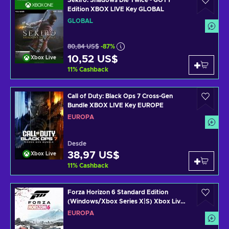
Sekiro: Shadows Die Twice - GOTY
Edition XBOX LIVE Key GLOBAL
GLOBAL
80,84 US$
-87%
10,52 US$
Xbox Live
11
%
Cashback
Call of Duty: Black Ops 7 Cross-Gen
Bundle XBOX LIVE Key EUROPE
EUROPA
Desde
38,97 US$
Xbox Live
11
%
Cashback
Forza Horizon 6 Standard Edition
(Windows/Xbox Series X|S) Xbox Live
Key EUROPE
EUROPA