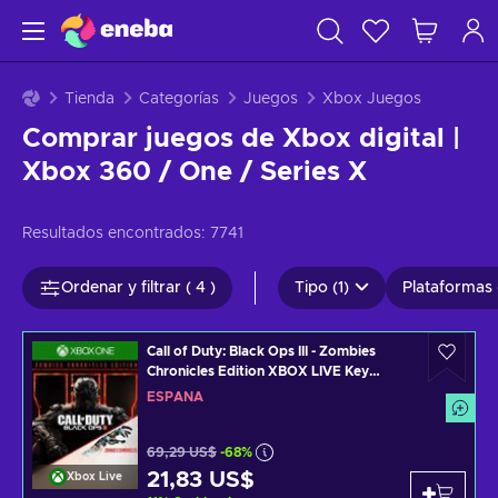
Tienda
Categorías
Juegos
Xbox Juegos
Comprar juegos de Xbox digital |
Xbox 360 / One / Series X
Resultados encontrados:
7741
Ordenar y filtrar ( 4 )
Tipo (1)
Plataformas 
Call of Duty: Black Ops III - Zombies
Chronicles Edition XBOX LIVE Key
SPAIN
ESPAÑA
69,29 US$
-68%
21,83 US$
Xbox Live