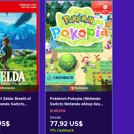
r al carrito
Añadir al carrito
 ofertas
Ver ofertas
CASHBACK
Nintendo
Nintendo
f Zelda: Breath of
Pokémon Pokopia (Nintendo
ntendo Switch)
Switch) Nintendo eShop Key
e EUROPA
EUROPE
EUROPA
Desde
US$
77,92 US$
k
11
%
Cashback