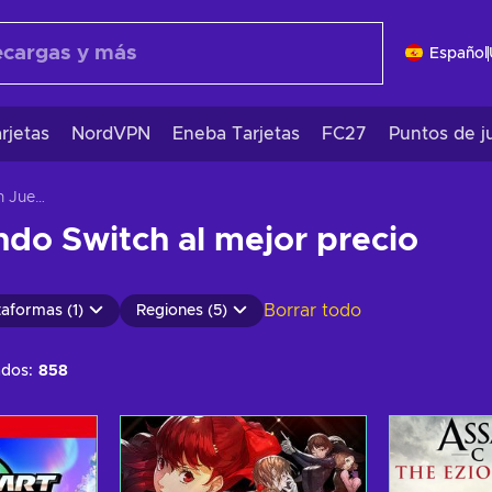
Español
rjetas
NordVPN
Eneba Tarjetas
FC27
Puntos de j
Nintendo Switch Juegos
do Switch al mejor precio
Borrar todo
taformas (1)
Regiones (5)
ados:
858