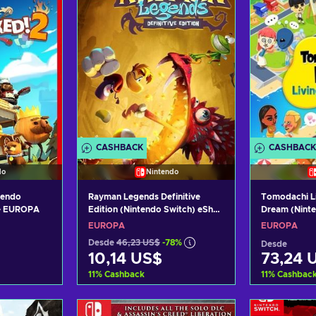
CASHBACK
CASHBACK
do
Nintendo
tendo
Rayman Legends Definitive
Tomodachi Li
ve EUROPA
Edition (Nintendo Switch) eShop
Dream (Nint
Key EUROPE
Key EUROPE
EUROPA
EUROPA
Desde
46,23 US$
-78%
Desde
10,14 US$
73,24 
11
%
Cashback
11
%
Cashbac
arrito
Añadir al carrito
Añadi