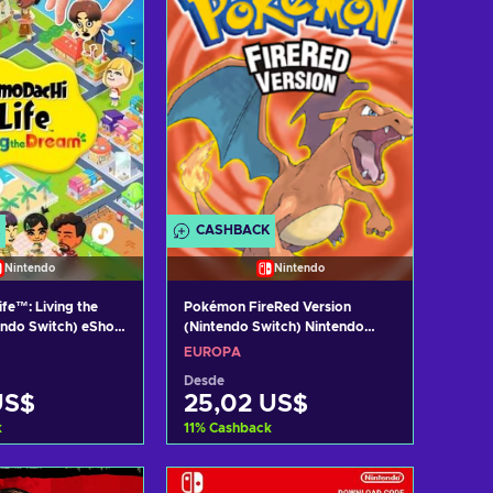
CASHBACK
Nintendo
Nintendo
fe™: Living the
Pokémon FireRed Version
endo Switch) eShop
(Nintendo Switch) Nintendo
eShop Key EUROPE
EUROPA
Desde
US$
25,02 US$
k
11
%
Cashback
r al carrito
Añadir al carrito