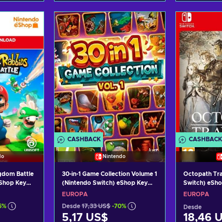
arrito
Añadir al carrito
Añadi
tas
Ver ofertas
Ver
CASHBACK
CASHBACK
do
Nintendo
gdom Battle
30-in-1 Game Collection Volume 1
Octopath Tra
eShop Key
(Nintendo Switch) eShop Key
Switch) eSh
EUROPE
EUROPA
EUROPA
5%
Desde
17,33 US$
-70%
Desde
5,17 US$
18,46 