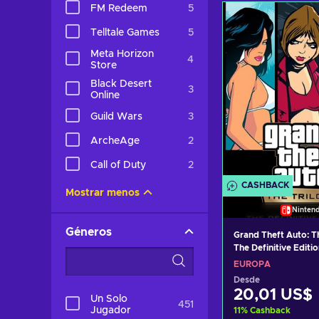
Añadir al c
FM Redeem
5
Ver ofer
Telltale Games
5
Meta Horizon
4
Store
Black Desert
3
Online
Guild Wars
3
ArcheAge
2
Call of Duty
2
CASHBACK
Mostrar menos
Ninten
Géneros
Grand Theft Auto: Th
The Definitive Editi
Switch) eShop Key
EUROPA
Desde
20,01 US$
Un Solo
451
Jugador
11
%
Cashback