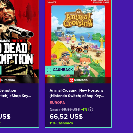
 ofertas
Ver ofertas
CASHBACK
Nintendo
Nintendo
demption
Animal Crossing: New Horizons
itch) eShop Key
(Nintendo Switch) eShop Key
EUROPE
EUROPA
Desde
69,35 US$
-4%
US$
66,52 US$
k
11
%
Cashback