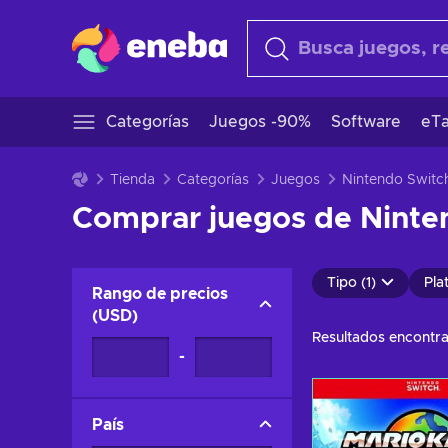
Categorías
Juegos -90%
Software
eTa
Tienda
Categorías
Juegos
Comprar juegos de Ninten
Tipo (1)
Pla
Rango de precios
(
USD
)
Resultados encontr
-
País