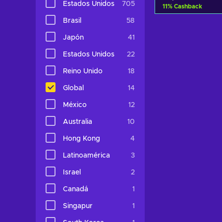
Estados Unidos
705
11
%
Cashback
Brasil
58
Añadir al c
Japón
41
Ver ofer
Estados Unidos
22
Reino Unido
18
Global
14
México
12
Australia
10
Hong Kong
4
Latinoamérica
3
Israel
2
Canadá
1
Singapur
1