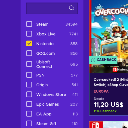
Steam
34594
Xbox Live
7741
Nintendo
858
GOG.com
856
CASHBACK
Ubisoft
695
Connect
Ninten
PSN
577
Overcooked! 2 (Nin
Origin
541
Switch) eShop Cla
EUROPA
Windows Store
411
Desde
11,20 US$
Epic Games
207
11
%
Cashback
EA App
113
Añadir al c
Steam Gift
110