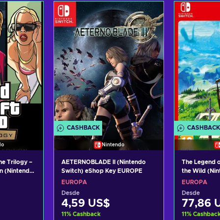
arrito
Añadir al carrito
Añadi
tas
Ver ofertas
Ver
CASHBACK
CASHBACK
do
Nintendo
e Trilogy –
AETERNOBLADE II (Nintendo
The Legend o
on (Nintendo
Switch) eShop Key EUROPE
the Wild (Ni
 EUROPE
eShop Clav
EUROPA
EUROPA
Desde
Desde
4,59 US$
77,86 
11
%
Cashback
11
%
Cashbac