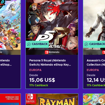
CASHBACK
CASHBACK
do
Nintendo
intendo
Persona 5 Royal (Nintendo
Assassin's Cr
e eShop
Switch) Nintendo eShop Key
Collection (
EUROPE
eShop Key 
EUROPA
EUROPA
Desde
Desde
15,06 US$
12,14 
11
%
Cashback
11
%
Cashbac
arrito
Añadir al carrito
Añadi
tas
Ver ofertas
Ver