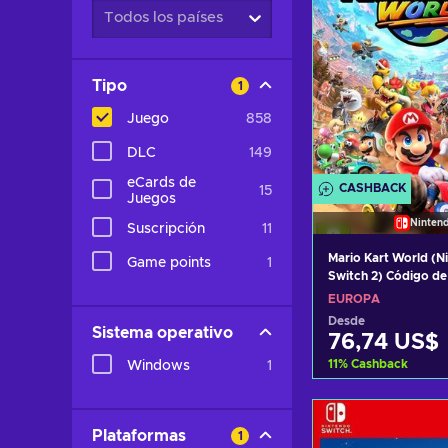
Todos los países
Tipo
1
Juego
858
DLC
149
eCards de
CASHBACK
15
Juegos
Ninten
Suscripción
11
Mario Kart World (N
Game points
1
Switch 2) Código d
EUROPA
EUROPA
Desde
Sistema operativo
76,74 US$
11
%
Cashback
Windows
1
Añadir al c
Plataformas
1
Ver ofer