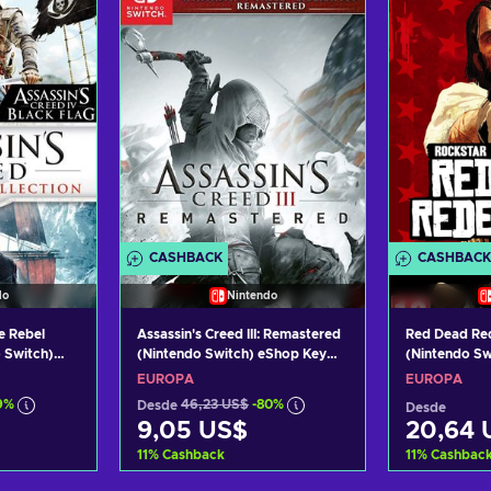
tas
Ver ofertas
Ver
CASHBACK
CASHBACK
do
Nintendo
e Rebel
Assassin's Creed III: Remastered
Red Dead Re
o Switch)
(Nintendo Switch) eShop Key
(Nintendo Sw
EUROPE
EUROPE
EUROPA
EUROPA
9%
Desde
46,23 US$
-80%
Desde
9,05 US$
20,64 
11
%
Cashback
11
%
Cashbac