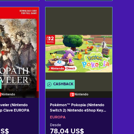
r al carrito
Añadir al carrito
 ofertas
Ver ofertas
CASHBACK
Nintendo
Nintendo
veler (Nintendo
Pokémon™ Pokopia (Nintendo
op Clave EUROPA
Switch 2) Nintendo eShop Key
EUROPE
EUROPA
Desde
US$
78,04 US$