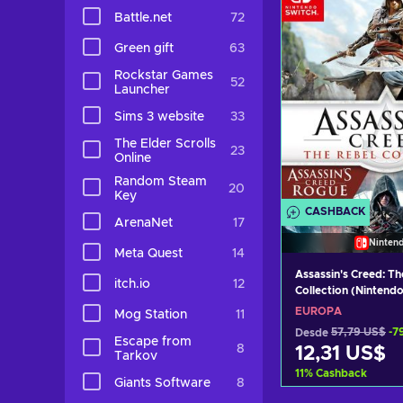
Ver ofer
Battle.net
72
Green gift
63
Rockstar Games
52
Launcher
Sims 3 website
33
The Elder Scrolls
23
Online
Random Steam
20
Key
CASHBACK
ArenaNet
17
Ninten
Meta Quest
14
Assassin's Creed: Th
itch.io
12
Collection (Nintend
eShop Key EUROPE
EUROPA
Mog Station
11
Desde
57,79 US$
-7
Escape from
8
12,31 US$
Tarkov
11
%
Cashback
Giants Software
8