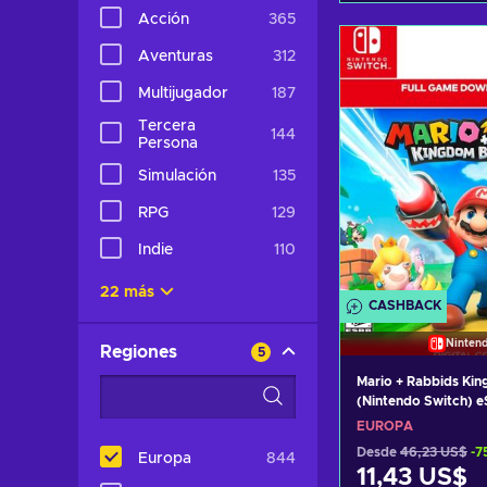
Acción
365
Añadir al c
Aventuras
312
Ver ofer
Multijugador
187
Tercera
144
Persona
Simulación
135
RPG
129
Indie
110
22 más
CASHBACK
Ninten
Regiones
5
Mario + Rabbids Kin
(Nintendo Switch) 
EUROPE
EUROPA
Desde
46,23 US$
-7
Europa
844
11,43 US$