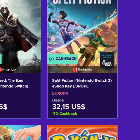
CASHBACK
Nintendo
Nintendo
eed: The Ezio
Split Fiction (Nintendo Switch 2)
Nintendo Switch)
eShop Key EUROPE
EUROPE
EUROPA
Desde
US$
32,15 US$
k
11
%
Cashback
r al carrito
Añadir al carrito
 ofertas
Ver ofertas