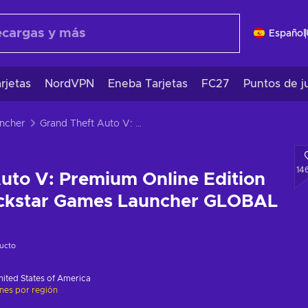
Español
rjetas
NordVPN
Eneba Tarjetas
FC27
Puntos de j
ncher
Grand Theft Auto V: Premium Online Edition Código de Rockstar Games Launcher GLOBAL
14
uto V: Premium Online Edition
ckstar Games Launcher GLOBAL
ucto
nited States of America
ones por región