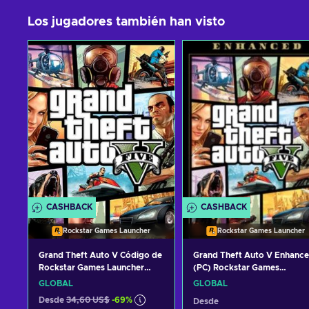
Los jugadores también han visto
CASHBACK
CASHBACK
Rockstar Games Launcher
Rockstar Games Launcher
Grand Theft Auto V Código de
Grand Theft Auto V Enhanc
Rockstar Games Launcher
(PC) Rockstar Games
GLOBAL
Launcher Key GLOBAL
GLOBAL
GLOBAL
Desde
34,60 US$
-69%
Desde