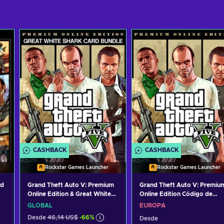
CASHBACK
CASHBACK
Rockstar Games Launcher
Rockstar Games Launcher
ed
Grand Theft Auto V: Premium
Grand Theft Auto V: Premiu
Online Edition & Great White
Online Edition Código de
Shark Card Bundle Rockstar
Rockstar Games Launcher
GLOBAL
EUROPA
Games Launcher Key GLOBAL
EUROPE
Desde
46,14 US$
-66%
Desde