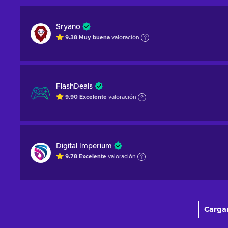
Sryano
9.38
Muy buena
valoración
FlashDeals
9.90
Excelente
valoración
Digital Imperium
9.78
Excelente
valoración
Cargar