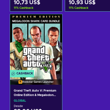
10,73 US$
10,93 US$
11
%
Cashback
11
%
Cashback
Añadir al carrito
Añadir al carrito
Ver ofertas
Ver ofertas
CASHBACK
Rockstar Games Launcher
Grand Theft Auto V: Premium
Online Edition & Megalodon
Shark Card Bundle Código de
GLOBAL
Rockstar Games Launcher
Desde
GLOBAL