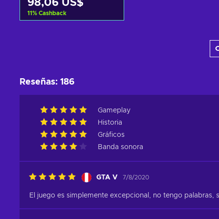
98,06 US$
11
%
Cashback
Añadir al carrito
C
Ver ofertas
Reseñas
:
186
Gameplay
Historia
Gráficos
Banda sonora
GTA V
7/8/2020
El juego es simplemente excepcional, no tengo palabras, s