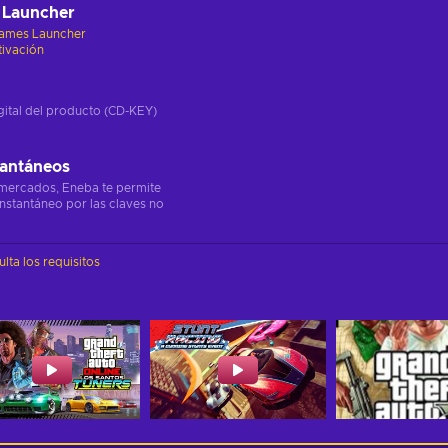
 Launcher
Games Launcher
tivación
gital del producto (CD-KEY)
tantáneos
 mercados, Eneba te permite
instantáneo por las claves no
lta los requisitos