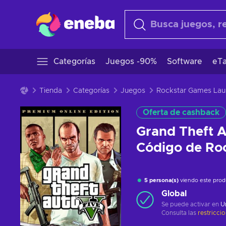
Categorías
Juegos -90%
Software
eTa
Tienda
Categorías
Juegos
Rockstar Games Lau
Oferta de cashback
Grand Theft A
Código de Ro
5 persona(s)
viendo este prod
Global
Se puede activar en
U
Consulta las
restricci