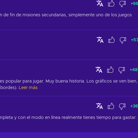
+
66
sin de fin de misiones secundarias, simplemente uno de los juegos 
+
5
+
48
s popular para jugar. Muy buena historia. Los gráficos se ven bien, 
 bordes).
Leer más
+
36
mpleta y con el modo en línea realmente tienes tiempo para gastar. 