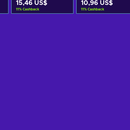
15,46 US$
10,96 US$
11
%
Cashback
11
%
Cashback
Añadir al carrito
Añadir al carrito
Ver ofertas
Ver ofertas