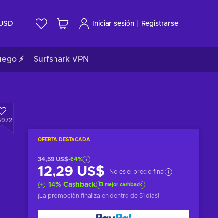
|
USD
Iniciar sesión
Registrarse
uego ⚡
Surfshark VPN
6972
OFERTA DESTACADA
34,59 US$
-64%
12,29 US$
No es el precio final
14
%
Cashback
El mejor cashback
¡La promoción finaliza en
dentro de 51 días
!