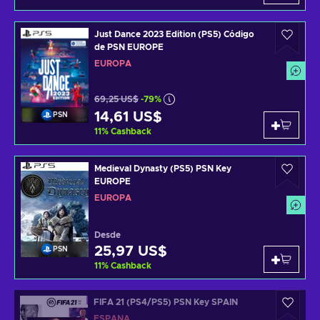
Just Dance 2023 Edition (PS5) Código
de PSN EUROPE
EUROPA
69,25 US$
-79%
14,61 US$
PSN
11
%
Cashback
Medieval Dynasty (PS5) PSN Key
EUROPE
EUROPA
Desde
25,97 US$
PSN
11
%
Cashback
FIFA 21 (PS4/PS5) PSN Key SPAIN
ESPAÑA