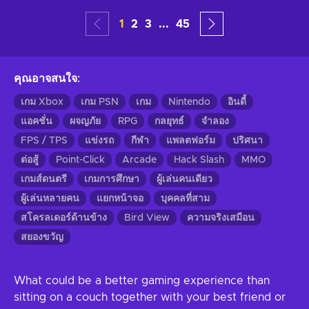
1
2
3
...
45
คุณอาจสนใจ
:
เกม Xbox
เกม PSN
เกม
Nintendo
อินดี้
แอคชั่น
ผจญภัย
RPG
กลยุทธ์
จำลอง
FPS / TPS
แข่งรถ
กีฬา
แพลตฟอร์ม
ปริศนา
ต่อสู้
Point-Click
Arcade
Hack Slash
MMO
เกมส์ดนตรี
เกมการศึกษา
ผู้เล่นคนเดียว
ผู้เล่นหลายคน
แยกหน้าจอ
บุคคลที่สาม
สโครลเดอร์ด้านข้าง
Bird View
ความจริงเสมือน
สยองขวัญ
What could be a better gaming experience than
sitting on a couch together with your best friend or