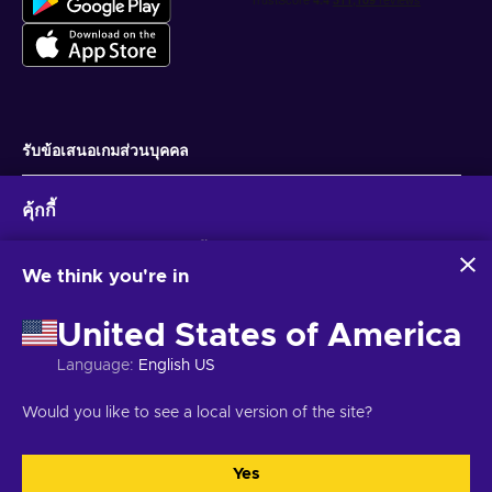
รับข้อเสนอเกมส่วนบุคคล
สมัครสมาชิก
คุ้กกี้
คุณสามารถยกเลิกการสมัครได้ตลอดเวลา ไปที่
ประกาศความเป็นส่วนตัว
สำหรับ
ข้อมูลเพิ่มเติม
Eneba และพันธมิตรใช้คุกกี้และเทคโนโลยีที่คล้ายคลึงกันเพื่อ
รวบรวมและวิเคราะห์ข้อมูลเกี่ยวกับผู้ใช้เว็บไซต์นี้ เราใช้ข้อมูลนี้เพื่อ
We think you're in
ปรับปรุงเนื้อหา โฆษณา และบริการอื่นๆ บนเว็บไซต์ ข้อมูลส่วน
ไทย
USD
บุคคลของคุณอาจถูกนำไปใช้เพื่อปรับแต่งโฆษณา
United States of America
การคลิก 'ยอมรับทั้งหมด' หมายความว่าคุณยินยอมให้ Eneba และ
พันธมิตรใช้เทคโนโลยีเหล่านี้ คุณสามารถปรับเปลี่ยนความยินยอม
Language
:
English US
ได้โดยคลิก 'ปรับแต่ง'
สำหรับข้อมูลเพิ่มเติมเกี่ยวกับวิธีที่ Google ใช้ข้อมูลของคุณ โปรดดู
ลิขสิทธิ์ © 2026 Eneba. สงวนลิขสิทธิ์.
JSC “Helis play”, Gyneju St. 4-333, วิ
Would you like to see a local version of the site?
ความปลอดภัยและความเป็นส่วนตัวของ Google Business
ลนีอุส, สาธารณรัฐลิทัวเนีย
ข้อกำหนดและเงื่อนไข
,
แจ้งให้ทราบความเป็นส่วน
ตัว
,
การตั้งค่าคุกกี้
.
Yes
ยอมรับทั้งหมด
ปรับแต่ง