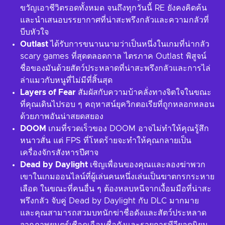
ขวัญเอาชีวิตรอดทั้งหมด จนถึงทุกวันนี้ RE ยังคงคิดค้น
และนำเสนอบรรยากาศที่น่าสะพรึงกลัวและความกลัวที่
บีบหัวใจ
Outlast
ได้รับการขนานนามว่าเป็นหนึ่งในเกมที่น่ากลัว
scary games ที่สุดตลอดกาล ไตรภาค Outlast พิสูจน์
ชื่อของมันด้วยสัตว์ประหลาดที่น่าสะพรึงกลัวและการไล่
ล่าแมวกับหนูที่ไม่มีที่สิ้นสุด
Layers of Fear
สัมผัสกับความบ้าคลั่งทางจิตใจในขณะ
ที่คุณเดินไปรอบ ๆ คฤหาสน์ยุควิกตอเรียที่ถูกหลอกหลอน
ด้วยภาพอันน่าสยดสยอง
DOOM
เกมที่รวดเร็วของ DOOM อาจไม่ทำให้คุณรู้สึก
หนาวสั่น แต่ FPS ที่โหดร้ายจะทำให้คุณกลายเป็น
เครื่องจักรสังหารปีศาจ
Dead by Daylight
เชิญเพื่อนของคุณและลองฆ่าพวก
เขาในเกมออนไลน์ที่ผู้เล่นคนหนึ่งเล่นเป็นฆาตกรกระหาย
เลือด ในขณะที่คนอื่น ๆ ต้องหลบหนีจากเงื้อมมือที่น่าสะ
พรึงกลัว จับคู่ Dead by Daylight กับ DLC มากมาย
และคุณสามารถสวมบทนักฆ่าชื่อดังและสัตว์ประหลาด