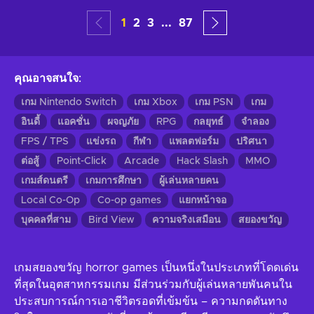
1
2
3
...
87
คุณอาจสนใจ
:
เกม Nintendo Switch
เกม Xbox
เกม PSN
เกม
อินดี้
แอคชั่น
ผจญภัย
RPG
กลยุทธ์
จำลอง
FPS / TPS
แข่งรถ
กีฬา
แพลตฟอร์ม
ปริศนา
ต่อสู้
Point-Click
Arcade
Hack Slash
MMO
เกมส์ดนตรี
เกมการศึกษา
ผู้เล่นหลายคน
Local Co-Op
Co-op games
แยกหน้าจอ
บุคคลที่สาม
Bird View
ความจริงเสมือน
สยองขวัญ
เกมสยองขวัญ horror games เป็นหนึ่งในประเภทที่โดดเด่น
ที่สุดในอุตสาหกรรมเกม มีส่วนร่วมกับผู้เล่นหลายพันคนใน
ประสบการณ์การเอาชีวิตรอดที่เข้มข้น – ความกดดันทาง