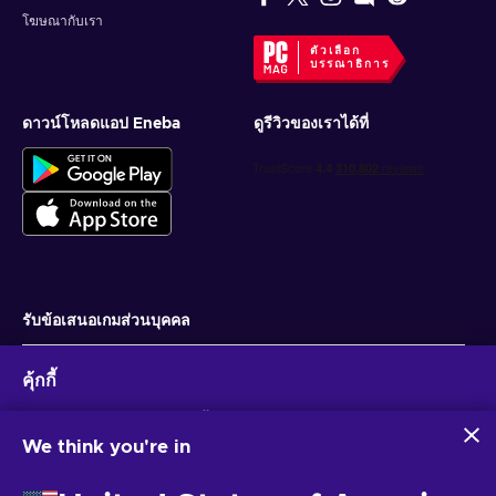
โฆษณากับเรา
ตัวเลือก
บรรณาธิการ
ดาวน์โหลดแอป Eneba
ดูรีวิวของเราได้ที่
รับข้อเสนอเกมส่วนบุคคล
สมัครสมาชิก
คุ้กกี้
คุณสามารถยกเลิกการสมัครได้ตลอดเวลา ไปที่
ประกาศความเป็นส่วนตัว
สำหรับ
ข้อมูลเพิ่มเติม
Eneba และพันธมิตรใช้คุกกี้และเทคโนโลยีที่คล้ายคลึงกันเพื่อ
รวบรวมและวิเคราะห์ข้อมูลเกี่ยวกับผู้ใช้เว็บไซต์นี้ เราใช้ข้อมูลนี้เพื่อ
We think you're in
ปรับปรุงเนื้อหา โฆษณา และบริการอื่นๆ บนเว็บไซต์ ข้อมูลส่วน
ไทย
USD
บุคคลของคุณอาจถูกนำไปใช้เพื่อปรับแต่งโฆษณา