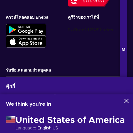
บรรณาธิการ
ดาวน์โหลดแอป Eneba
ดูรีวิวของเราได้ที่
M
รับข้อเสนอเกมส่วนบุคคล
สมัครสมาชิก
คุ้กกี้
คุณสามารถยกเลิกการสมัครได้ตลอดเวลา ไปที่
ประกาศความเป็นส่วนตัว
สำหรับ
ข้อมูลเพิ่มเติม
Eneba และพันธมิตรใช้คุกกี้และเทคโนโลยีที่คล้ายคลึงกันเพื่อ
รวบรวมและวิเคราะห์ข้อมูลเกี่ยวกับผู้ใช้เว็บไซต์นี้ เราใช้ข้อมูลนี้เพื่อ
We think you're in
ปรับปรุงเนื้อหา โฆษณา และบริการอื่นๆ บนเว็บไซต์ ข้อมูลส่วน
ไทย
USD
บุคคลของคุณอาจถูกนำไปใช้เพื่อปรับแต่งโฆษณา
United States of America
การคลิก 'ยอมรับทั้งหมด' หมายความว่าคุณยินยอมให้ Eneba และ
พันธมิตรใช้เทคโนโลยีเหล่านี้ คุณสามารถปรับเปลี่ยนความยินยอม
Language
:
English US