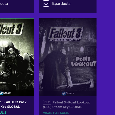
duota
Išparduota
Steam
Steam
t 3 - All DLCs Pack
Fallout 3 - Point Lookout
DLC
m Key GLOBAL
(DLC) Steam Key GLOBAL
ULIS
VISAS PASAULIS