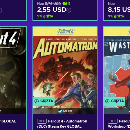
Nuo
5,76 USD
-56%
Nuo
2,55 USD
8,15 U
9
%
grįžta
9
%
grįžta
epšelį
Pridėti į krepšelį
Pridėt
siūlymus
Peržiūrėti pasiūlymus
Peržiūr
GRĮŽTA
GRĮŽTA
m
Steam
ey GLOBAL
Fallout 4 - Automatron
Fallou
DLC
DLC
(DLC) Steam Key GLOBAL
Workshop (D