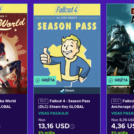
epšelį
Pridėti į krepšelį
Pridėt
siūlymus
Peržiūrėti pasiūlymus
Peržiūr
GRĮŽTA
GRĮŽTA
m
Steam
uka World
Fallout 4 - Season Pass
Fallou
DLC
DLC
GLOBAL
(DLC) Steam Key GLOBAL
Anchorage (
GLOBAL
VISAS PASAULIS
VISAS PASA
Nuo
Nuo
5,76 US
13,16 USD
4,36 U
9
%
grįžta
9
%
grįžta