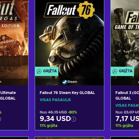
GRĮŽTA
GRĮŽTA
m
Steam
(Ultimate
Fallout 76 Steam Key GLOBAL
Fallout 3 (
y GLOBAL
GLOBAL
VISAS PASAULIS
VISAS PASA
%
Nuo
46,15 USD
-80%
Nuo
23,07 U
9,34 USD
7,17 U
11
%
grįžta
11
%
grįžta
epšelį
Pridėti į krepšelį
Pridėt