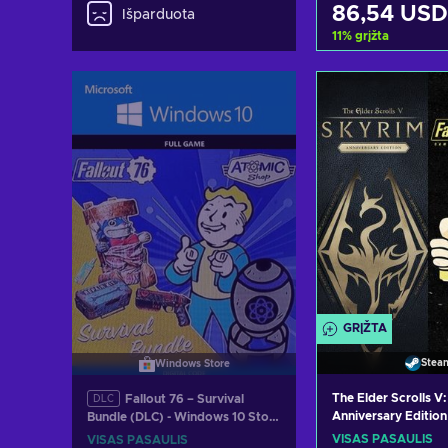
86,54 USD
Išparduota
11
%
grįžta
Pridėti į kr
Peržiūrėti pa
GRĮŽTA
Stea
Windows Store
The Elder Scrolls V
Fallout 76 – Survival
DLC
Anniversary Edition
Bundle (DLC) - Windows 10 Store
4 G.O.T.Y Bundle (
Key GLOBAL
VISAS PASAULIS
VISAS PASAULIS