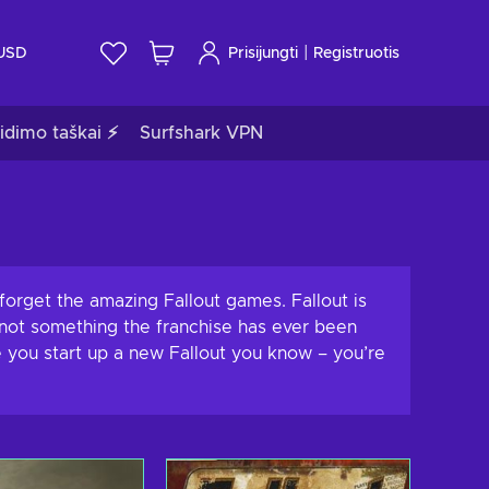
|
USD
Prisijungti
Registruotis
idimo taškai ⚡
Surfshark VPN
forget the amazing Fallout games. Fallout is
 not something the franchise has ever been
 you start up a new Fallout you know – you’re