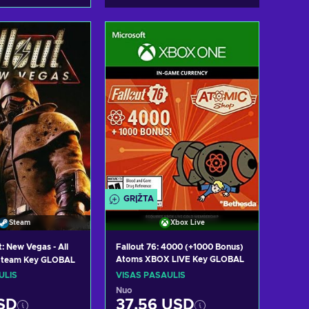
i į krepšelį
ėti pasiūlymus
GRĮŽTA
Steam
Xbox Live
t: New Vegas - All
Fallout 76: 4000 (+1000 Bonus)
Atoms XBOX LIVE Key GLOBAL
Steam Key GLOBAL
ULIS
VISAS PASAULIS
Nuo
SD
37,56 USD