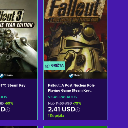
GRĮŽTA
Steam
Steam
GOTY) Steam Key
Fallout: A Post Nuclear Role
Playing Game Steam Key
GLOBAL
ULIS
VISAS PASAULIS
SD
-69%
Nuo
11,53 USD
-79%
SD
2,41 USD
11
%
grįžta
i į krepšelį
Pridėti į krepšelį