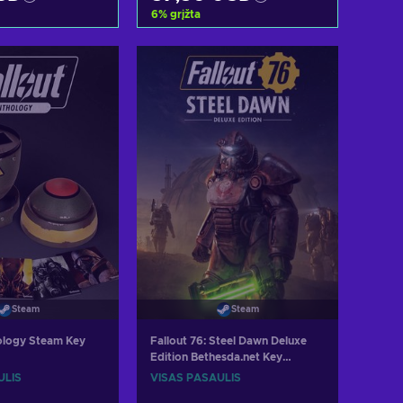
6
%
grįžta
i į krepšelį
Pridėti į krepšelį
ėti pasiūlymus
Peržiūrėti pasiūlymus
Steam
Steam
ology Steam Key
Fallout 76: Steel Dawn Deluxe
Edition Bethesda.net Key
GLOBAL
ULIS
VISAS PASAULIS