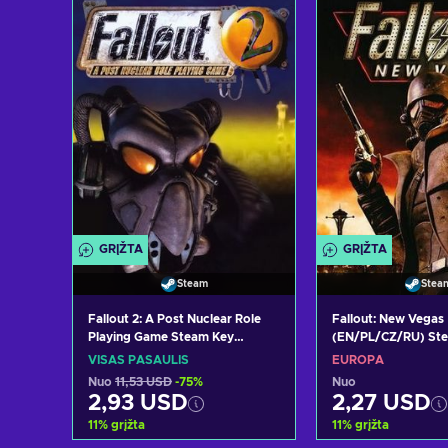
Peržiūrėti pasiūlymus
Peržiūrėti pa
GRĮŽTA
GRĮŽTA
Steam
Stea
Fallout 2: A Post Nuclear Role
Fallout: New Vegas
Playing Game Steam Key
(EN/PL/CZ/RU) St
GLOBAL
EUROPE
VISAS PASAULIS
EUROPA
Nuo
11,53 USD
-75%
Nuo
2,93 USD
2,27 USD
11
%
grįžta
11
%
grįžta