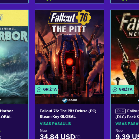
epšelį
Pridėti į krepšelį
Pridėt
siūlymus
Peržiūrėti pasiūlymus
Peržiūr
GRĮŽTA
GRĮŽTA
m
Steam
 Harbor
Fallout 76: The Pitt Deluxe (PC)
Fallou
DLC
Steam Key GLOBAL
GLOBAL
(DLC) Pack 
VISAS PASAULIS
VISAS PASA
%
Nuo
Nuo
34,84 USD
9,39 U