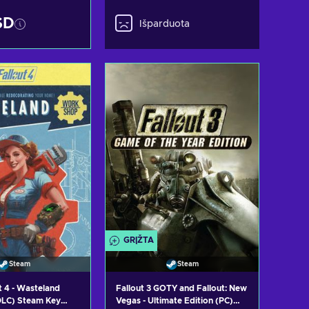
SD
Išparduota
i į krepšelį
ėti pasiūlymus
GRĮŽTA
Steam
Steam
t 4 - Wasteland
Fallout 3 GOTY and Fallout: New
Vegas - Ultimate Edition (PC)
LC) Steam Key