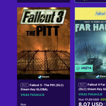
Pridėti į kr
Peržiūrėti pa
GRĮŽTA
Stea
Steam
Fallout 4 Far
DLC
Fallout 3 - The Pitt (DLC)
DLC
(DLC) Steam Key 
Steam Key GLOBAL
VISAS PASAULIS
VISAS PASAULIS
Nuo
17,30 USD
-53
8,07 USD
Nuo