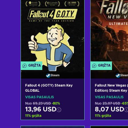
GRĮŽTA
GRĮŽTA
Steam
Stea
Fallout 4 (GOTY) Steam Key
Fallout New Vegas 
GLOBAL
Edition) Steam Ke
VISAS PASAULIS
VISAS PASAULIS
Nuo
69,23 USD
-80%
Nuo
23,07 USD
-65
13,96 USD
8,07 USD
11
%
grįžta
11
%
grįžta
Pridėti į krepšelį
Pridėti į kr