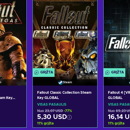
siūlymus
Peržiūrėti pasiūlymus
Peržiūr
GRĮŽTA
GRĮŽTA
m
Steam
Fallout Classic Collection Steam
Fallout 4 [V
eam Key
Key GLOBAL
GLOBAL
VISAS PASAULIS
VISAS PASA
Nuo
23,07 USD
-77%
Nuo
69,23 U
5,30 USD
16,14 
11
%
grįžta
11
%
grįžta