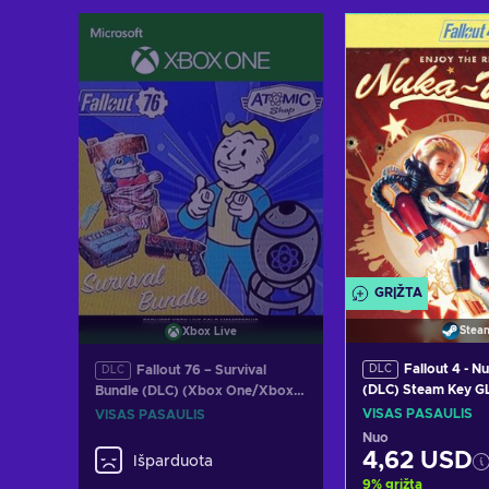
Pridėti į krepšelį
Pridėti į kr
Peržiūrėti pasiūlymus
Peržiūrėti pa
GRĮŽTA
Stea
Xbox Live
Fallout 4 - N
Fallout 76 – Survival
DLC
DLC
(DLC) Steam Key 
Bundle (DLC) (Xbox One/Xbox
Series S|X) Key GLOBAL
VISAS PASAULIS
VISAS PASAULIS
Nuo
4,62 USD
Išparduota
9
%
grįžta