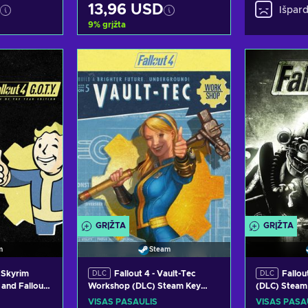
13,96 USD
Išpar
9
%
grįžta
epšelį
Pridėti į krepšelį
siūlymus
Peržiūrėti pasiūlymus
GRĮŽTA
GRĮŽTA
m
Steam
: Skyrim
Fallout 4 - Vault-Tec
Fallou
DLC
DLC
 and Fallout
Workshop (DLC) Steam Key
(DLC) Stea
PC) Steam
GLOBAL
VISAS PASAULIS
VISAS PASA