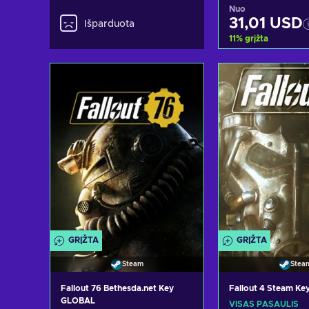
Key GLOBAL
Nuo
31,01 USD
Išparduota
11
%
grįžta
Pridėti į kr
Peržiūrėti pa
GRĮŽTA
GRĮŽTA
Steam
Stea
Fallout 76 Bethesda.net Key
Fallout 4 Steam K
GLOBAL
VISAS PASAULIS