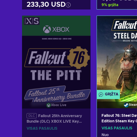
233,30 USD
9
%
grįžta
Pridėti į kr
Pridėti į krepšelį
Peržiūrėti pa
Peržiūrėti pasiūlymus
GRĮŽTA
Stea
Xbox Live
Fallout 76: Steel D
Fallout 25th Anniversary
DLC
Edition Steam Key
Bundle (DLC) XBOX LIVE Key
GLOBAL
VISAS PASAULIS
VISAS PASAULIS
Nuo