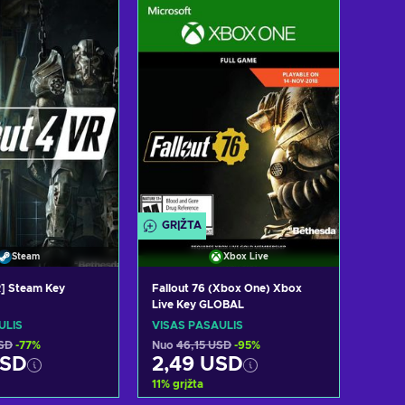
ėti pasiūlymus
Peržiūrėti pasiūlymus
GRĮŽTA
Steam
Xbox Live
R] Steam Key
Fallout 76 (Xbox One) Xbox
Live Key GLOBAL
ULIS
VISAS PASAULIS
SD
-77%
Nuo
46,15 USD
-95%
USD
2,49 USD
11
%
grįžta