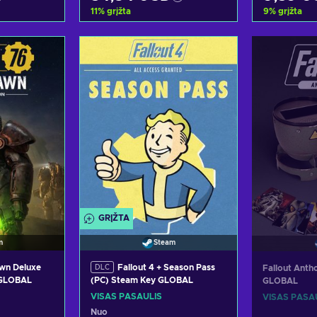
11
%
grįžta
9
%
grįžta
epšelį
Pridėti į krepšelį
Pridėt
siūlymus
Peržiūrėti pasiūlymus
Peržiūr
GRĮŽTA
m
Steam
awn Deluxe
Fallout 4 + Season Pass
Fallout Anth
DLC
 GLOBAL
(PC) Steam Key GLOBAL
GLOBAL
VISAS PASAULIS
VISAS PASA
Nuo