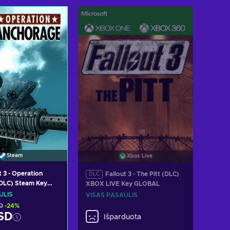
i į krepšelį
Pridėti į krepšelį
ėti pasiūlymus
Peržiūrėti pasiūlymus
Steam
Xbox Live
t 3 - Operation
Fallout 3 - The Pitt (DLC)
DLC
DLC) Steam Key
XBOX LIVE Key GLOBAL
ULIS
VISAS PASAULIS
D
-24%
SD
Išparduota