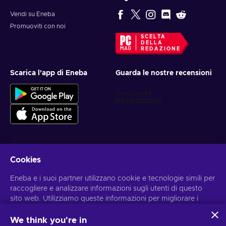
Vendi su Eneba
Promuoviti con noi
SCELTA
DELLA
REDAZIONE
Scarica l'app di Eneba
Guarda le nostre recensioni
Cookies
Ottieni offerte di gioco personalizzate
Eneba e i suoi partner utilizzano cookie e tecnologie simili per
Iscriviti
raccogliere e analizzare informazioni sugli utenti di questo
sito web. Utilizziamo queste informazioni per migliorare i
Puoi annullare l'iscrizione in qualsiasi momento. Visita
l'informativa
sulla Privacy
per maggiori informazioni.
contenuti, la pubblicità e altri servizi offerti sul sito. I tuoi dati
personali potrebbero anche essere usati per personalizzare
We think you're in