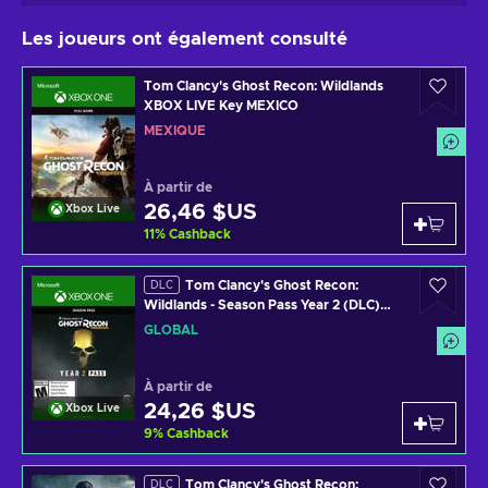
Les joueurs ont également consulté
Tom Clancy's Ghost Recon: Wildlands
XBOX LIVE Key MEXICO
MEXIQUE
À partir de
26,46 $US
Xbox Live
11
%
Cashback
Tom Clancy's Ghost Recon:
DLC
Wildlands - Season Pass Year 2 (DLC)
XBOX LIVE Key GLOBAL
GLOBAL
À partir de
24,26 $US
Xbox Live
9
%
Cashback
Tom Clancy's Ghost Recon:
DLC