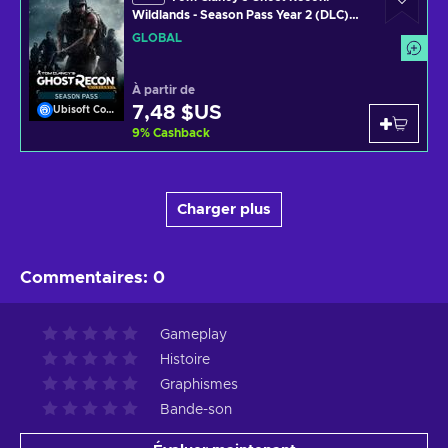
Wildlands - Season Pass Year 2 (DLC)
Uplay Key GLOBAL
GLOBAL
À partir de
7,48 $US
Ubisoft Connect
9
%
Cashback
Charger plus
Commentaires
:
0
Gameplay
Histoire
Graphismes
Bande-son