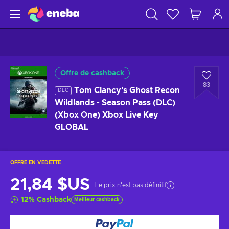
Offre de cashback
83
Tom Clancy's Ghost Recon
DLC
Wildlands - Season Pass (DLC)
(Xbox One) Xbox Live Key
GLOBAL
OFFRE EN VEDETTE
21,84 $US
Le prix n'est pas définitif
12
%
Cashback
Meilleur cashback