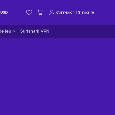
|
USD
Connexion
S’inscrire
de jeu ⚡
Surfshark VPN