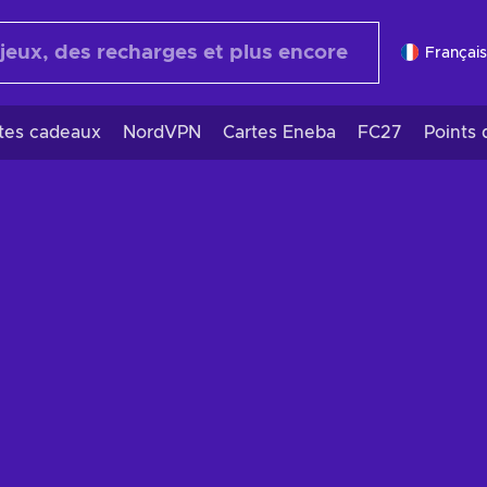
Français
rtes cadeaux
NordVPN
Cartes Eneba
FC27
Points 