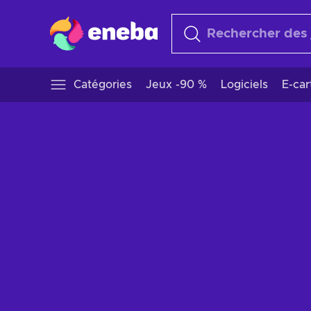
Catégories
Jeux -90 %
Logiciels
E-ca