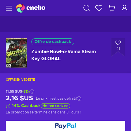
Offre de cashback
41
Zombie Bowl-o-Rama Steam
Key GLOBAL
OFFRE EN VEDETTE
11,55 $US
-81%
2,16 $US
Le prix n'est pas définitif
14
%
Cashback
Meilleur cashback
La promotion se termine dans
dans 51 jours
!