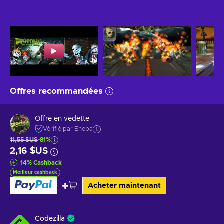
Offres recommandées
Offre en vedette
Vérifié par Eneba
11,55 $US
-81%
2,16 $US
14
%
Cashback
Meilleur cashback
Acheter maintenant
Codezilla