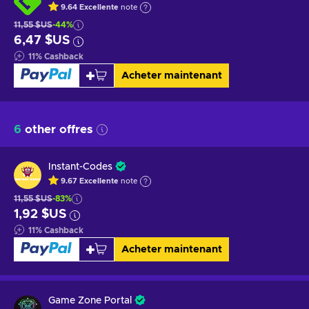
9.64
Excellente
note
11,55 $US
-44%
6,47 $US
11
%
Cashback
Acheter maintenant
6
other offres
Instant-Codes
9.67
Excellente
note
11,55 $US
-83%
1,92 $US
11
%
Cashback
Acheter maintenant
Game Zone Portal