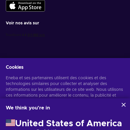
Voir nos avis sur
Cookies
Recevez des offres de jeux personnalisées
Eneba et ses partenaires utilisent des cookies et des
technologies similaires pour collecter et analyser des
S’abonner
informations sur les utilisateurs de ce site web. Nous utilisons
ces informations pour améliorer le contenu, la publicité et
Vous pouvez vous désabonner à tout moment. Consultez
l'avis de
confidentialité
pour plus d'informations.
d'autres services du site. Vos données personnelles peuvent
également être utilisées pour personnaliser les annonces.
We think you're in
En cliquant sur « Accepter tout », vous consentez à
Français
USD
l'utilisation de ces technologies par Eneba et ses partenaires.
United States of America
Vous pouvez ajuster votre consentement en cliquant sur