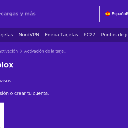
Español
rjetas
NordVPN
Eneba Tarjetas
FC27
Puntos de j
activación
Activación de la tarjeta Roblox
blox
pasos:
sión o crear tu cuenta.