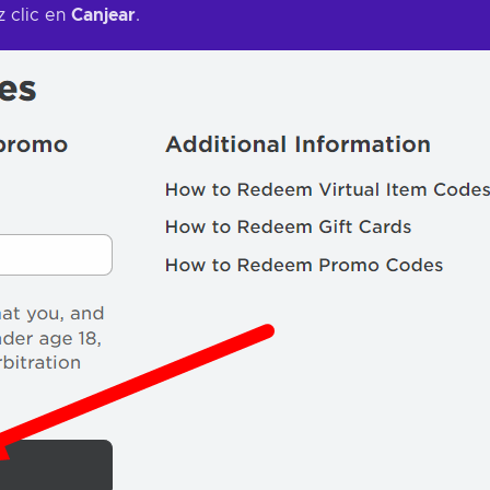
z clic en
Canjear
.