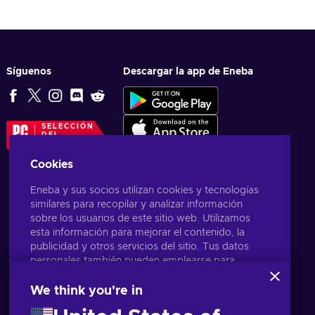
Síguenos
Descargar la app de Eneba
SELECCIÓN
DEL
EDITOR
Cookies
Eneba y sus socios utilizan cookies y tecnologías
similares para recopilar y analizar información
sobre los usuarios de este sitio web. Utilizamos
esta información para mejorar el contenido, la
publicidad y otros servicios del sitio. Tus datos
personales también pueden emplearse para
personalizar los anuncios que ves.
Al hacer clic en «Aceptar todo», das tu
We think you're in
consentimiento para que Eneba y sus socios