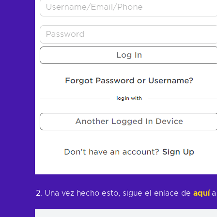
Una vez hecho esto, sigue el enlace de
aquí
a