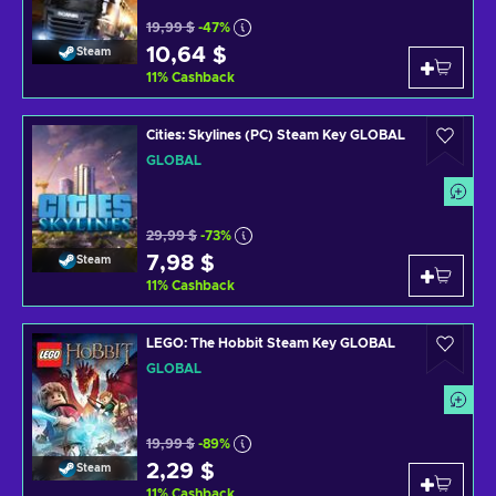
19,99 $
-47%
10,64 $
Steam
11
%
Cashback
Cities: Skylines (PC) Steam Key GLOBAL
GLOBAL
29,99 $
-73%
7,98 $
Steam
11
%
Cashback
LEGO: The Hobbit Steam Key GLOBAL
GLOBAL
19,99 $
-89%
2,29 $
Steam
11
%
Cashback