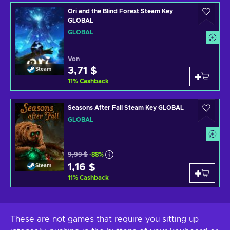
Ori and the Blind Forest Steam Key
GLOBAL
GLOBAL
Von
3,71 $
Steam
11
%
Cashback
Seasons After Fall Steam Key GLOBAL
GLOBAL
9,99 $
-88%
1,16 $
Steam
11
%
Cashback
These are not games that require you sitting up