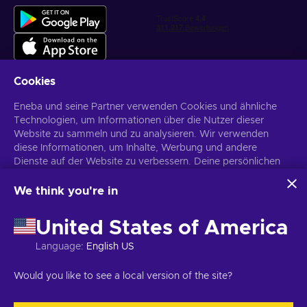
Cookies
Eneba und seine Partner verwenden Cookies und ähnliche
Personalisierte Spielangebote erhalten
Technologien, um Informationen über die Nutzer dieser
Website zu sammeln und zu analysieren. Wir verwenden
Abonnieren
diese Informationen, um Inhalte, Werbung und andere
Du kannst dich jederzeit wieder abmelden. Weitere Informationen in
Dienste auf der Website zu verbessern. Deine persönlichen
den
Datenschutzrichtlinien
.
Daten können auch für die Personalisierung von Anzeigen
verwendet werden.
We think you're in
Indem du auf „Alles akzeptieren“ klickst, stimmst du der
Deutsch
USD
Verwendung dieser Technologien durch Eneba und seine
United States of America
Partner zu. Du kannst deine Zustimmung anpassen, indem du
auf „Anpassen“ klickst.
Language
:
English US
Für weitere Informationen darüber, wie Google deine Daten
verwendet, siehe
\nGoogle Business Sicherheit &
Copyright © 2026 Eneba. Alle Rechte vorbehalten.
UAB „Helis play“,
Would you like to see a local version of the site?
Datenschutz
.
Gyneju g. 4-333, Vilnius, Republik Litauen
Allgemeine
Geschäftsbedingungen
,
Datenschutzrichtlinie
,
Cookie-Einstellungen
.