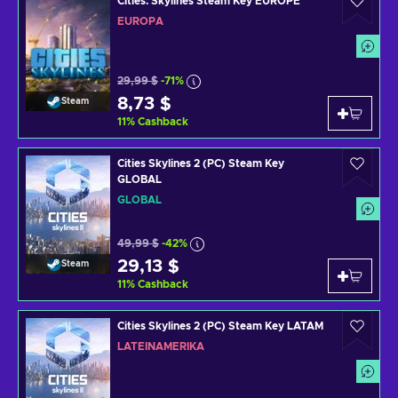
Cities: Skylines Steam Key EUROPE
EUROPA
29,99 $
-71%
8,73 $
Steam
11
%
Cashback
Cities Skylines 2 (PC) Steam Key
GLOBAL
GLOBAL
49,99 $
-42%
29,13 $
Steam
11
%
Cashback
Cities Skylines 2 (PC) Steam Key LATAM
LATEINAMERIKA