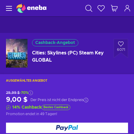
Cashback-Angebot
6071
Cities: Skylines (PC) Steam Key
GLOBAL
AUSGEWÄHLTES ANGEBOT
29,99 $
-70%
9,00 $
Der Preis ist nicht der Endpreis
14
%
Cashback
Bestes Cashback
Promotion endet
in 49 Tagen
!