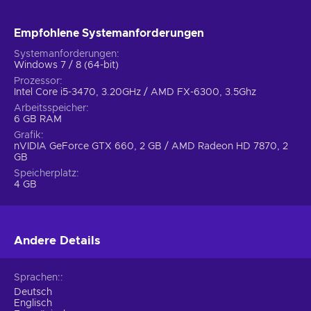
erweitere deinen Horizont bis an die Grenzen. Hol dir City
Skylines für stundenlanges, unterhaltsames Gameplay!
Empfohlene Systemanforderungen
Systemanforderungen
Windows 7 / 8 (64-bit)
Prozessor
Intel Core i5-3470, 3.20GHz / AMD FX-6300, 3.5Ghz
Arbeitsspeicher
6 GB RAM
Grafik
nVIDIA GeForce GTX 660, 2 GB / AMD Radeon HD 7870, 2
GB
Speicherplatz
4 GB
Andere Details
Sprachen:
Deutsch
Englisch