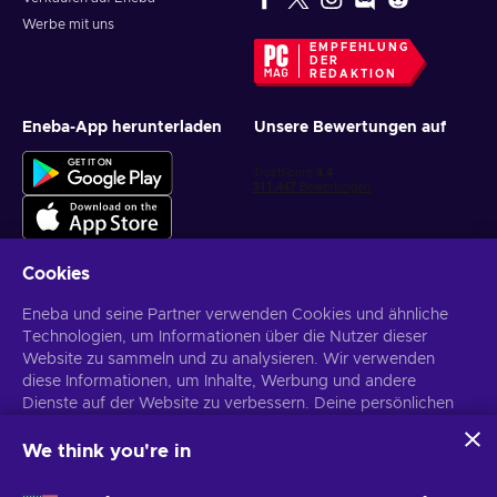
Werbe mit uns
EMPFEHLUNG
DER
REDAKTION
Eneba-App herunterladen
Unsere Bewertungen auf
Cookies
Eneba und seine Partner verwenden Cookies und ähnliche
Personalisierte Spielangebote erhalten
Technologien, um Informationen über die Nutzer dieser
Website zu sammeln und zu analysieren. Wir verwenden
Abonnieren
diese Informationen, um Inhalte, Werbung und andere
Dienste auf der Website zu verbessern. Deine persönlichen
Du kannst dich jederzeit wieder abmelden. Weitere Informationen in
den
Datenschutzrichtlinien
.
Daten können auch für die Personalisierung von Anzeigen
verwendet werden.
We think you're in
Indem du auf „Alles akzeptieren“ klickst, stimmst du der
Deutsch
USD
Verwendung dieser Technologien durch Eneba und seine