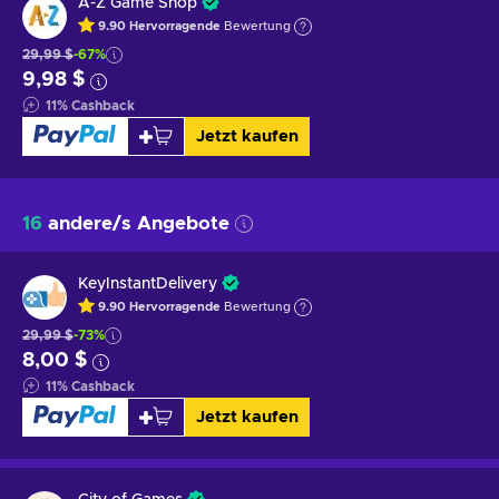
A-Z Game Shop
9.90
Hervorragende
Bewertung
29,99 $
-67%
9,98 $
11
%
Cashback
Jetzt kaufen
16
andere/s Angebote
KeyInstantDelivery
9.90
Hervorragende
Bewertung
29,99 $
-73%
8,00 $
11
%
Cashback
Jetzt kaufen