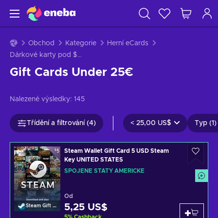
Obchod
Kategorie
Herní eCards
Dárkové karty pod $25
Gift Cards Under 25€
Nalezené výsledky:
145
Třídění a filtrování (4)
<
25,00 US$
Typ (1)
Steam Wallet Gift Card 5 USD Steam
Key UNITED STATES
SPOJENÉ STÁTY AMERICKÉ
Od
5,25 US$
Steam Gift Card
5
%
Cashback