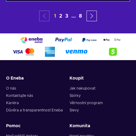
1
2
3
...
8
O Eneba
Koupit
O nás
Jak nakupovat
Kontaktujte nás
Sbírky
Kariéra
Věrnostní program
Důvěra a transparentnost Eneba
Slevy
Pomoc
Komunita