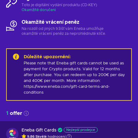
Toto je digitální vydání produktu (CD-KEY)
Okamžité doručení
Okamžité vrácení peněz
Na rozdíl od jiných tržišť vám Eneba umožňuje
okamžité vrácení peněz za neprohlédnuté klíče.
Důležité upozornění
:
Please note that Eneba gift cards cannot be used as 
payment for Crypto products. Valid for 12 months 
after purchase. You can redeem up to 200€ per day 
and 400€ per month. More information: 
https://www.eneba.com/gift-card-terms-and-
conditions
1
offer
Eneba Gift Cards
Nejlepší prodejce
9.86
Skvělé
hodnocení