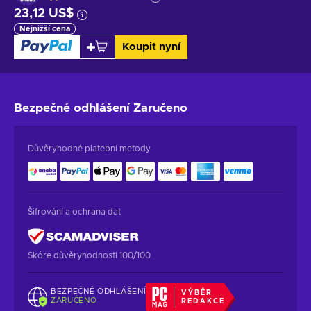
23,12 US$
Nejnižší cena
Koupit nyní
Bezpečné odhlášení
Zaručeno
Důvěryhodné platební metody
Šifrování a ochrana dat
Skóre důvěryhodnosti 100/100
BEZPEČNÉ ODHLÁŠENÍ
VÝBĚR
ZARUČENO
REDAKCE