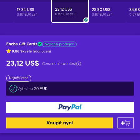
23,12 US$
17,34 US$
28,90 US$
34,68
0.87 EUR za
1
0.87 EUR za
1
0.87 EUR za
1
0.87 E
Eneba Gift Cards
Nejlepší prodejce
9.86
Skvělé
hodnocení
23,12 US$
Cena není konečná
Nejnižší cena
Vybráno:
20 EUR
Koupit nyní