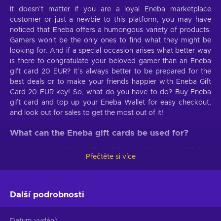
It doesn’t matter if you are a loyal Eneba marketplace
customer or just a newbie to this platform, you may have
noticed that Eneba offers a humongous variety of products.
Gamers won't be the only ones to find what they might be
looking for. And if a special occasion arises what better way
is there to congratulate your beloved gamer than an Eneba
gift card 20 EUR? It’s always better to be prepared for the
best deals or to make your friends happier with Eneba Gift
Card 20 EUR key! So, what do you have to do? Buy Eneba
gift card and top up your Eneba Wallet for easy checkout,
and look out for sales to get the most out of it!
What can the Eneba gift cards be used for?
You can use the Eneba gift card for anything you can find on
Přečtěte si více
the marketplace. Also, it makes a great gift for anyone who
enjoys gaming or a good deal on gift cards for streaming
services, entertainment, online stores and anything else in
between. With Eneba gift card 20 EUR key, the possibilities
Další podrobnosti
are endless!
Datum vydání