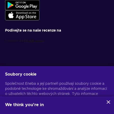
Podívejte se na naše recenze na
Soubory cookie
Získejte personalizované nabídky her
Společnost Eneba a její partneři používají soubory cookie a
Předplatit
podobné technologie ke shromažďování a analýze informací
o uživatelích těchto webových stránek. Tyto informace
Z odběru se můžete kdykoli odhlásit. Více informací naleznete v
Oznámení o ochraně osobních údajů
používáme ke zlepšení obsahu, reklamy a dalších služeb na
stránkách. Vaše osobní údaje mohou být také použity k
We think you're in
personalizaci reklam.
Čeština
USD