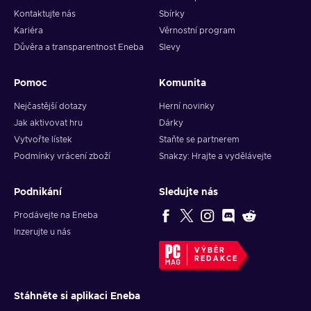
the time is right, just buy amazing, discounted goodies and
Kontaktujte nás
Sbírky
save some precious money. Just a few clicks and you are all
Kariéra
Věrnostní program
set up!
Důvěra a transparentnost Eneba
Slevy
How to activate your Eneba gift card?
Pomoc
Komunita
In order to activate your Eneba gift card, follow these easy
Nejčastější dotazy
Herní novinky
steps:
Jak aktivovat hru
Dárky
Login to your account. If you don't have one yet, sign up;
Vytvořte lístek
Staňte se partnerem
When logged in, click on your
account's icon
in the
Podmínky vrácení zboží
Snakzy: Hrajte a vydělávejte
upper-right corner of the page;
Select
Balance
;
Podnikání
Sledujte nás
In the opened dashboard window, select
Redeem gift
Prodávejte na Eneba
card
on the left;
Inzerujte u nás
Click
Apply
.
VÝBĚR
REDAKCE
Stáhněte si aplikaci Eneba