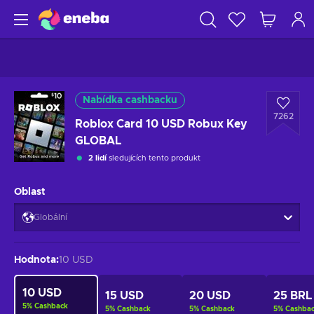
Nabídka cashbacku
7262
Roblox Card 10 USD Robux Key
GLOBAL
2 lidí
sledujících tento produkt
Oblast
Globální
Hodnota
:
10 USD
10 USD
15 USD
20 USD
25 BRL
5
%
Cashback
5
%
Cashback
5
%
Cashback
5
%
Cashba