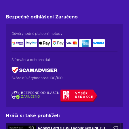
Bezpečné odhlášení
Zaručeno
Důvěryhodné platební metody
Šifrování a ochrana dat
Skóre důvěryhodnosti 100/100
BEZPEČNÉ ODHLÁŠENÍ
VÝBĚR
ZARUČENO
REDAKCE
Hráči si také prohlíželi
Roblox Card 10 USD Robux Key UNITED