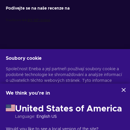
Podívejte se na naše recenze na
Soubory cookie
Získejte personalizované nabídky her
Společnost Eneba a její partneři používají soubory cookie a
Předplatit
podobné technologie ke shromažďování a analýze informací
o uživatelích těchto webových stránek. Tyto informace
Z odběru se můžete kdykoli odhlásit. Více informací naleznete v
Oznámení o ochraně osobních údajů
používáme ke zlepšení obsahu, reklamy a dalších služeb na
stránkách. Vaše osobní údaje mohou být také použity k
We think you're in
personalizaci reklam.
Čeština
USD
Kliknutím na tlačítko „Přijmout vše“ souhlasíte s používáním
United States of America
těchto technologií společností Eneba a jejími partnery. Svůj
souhlas můžete upravit kliknutím na tlačítko „Přizpůsobit“.
Language
:
English US
Další informace o tom, jak Google používá vaše data,
naleznete na
Bezpečnost a ochrana osobních údajů firem
Copyright © 2026 Eneba. Všechna práva vyhrazena.
JSC „Helis play“,
Would you like to see a local version of the site?