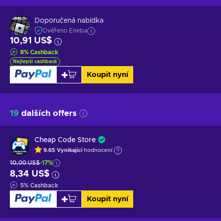
Doporučená nabídka
Ověřeno Eneba
10,91 US$
8
%
Cashback
Nejlepší cashback
Koupit nyní
19
dalších offers
Cheap Code Store
9.65
Vynikající
hodnocení
10,00 US$
-17%
8,34 US$
5
%
Cashback
Koupit nyní