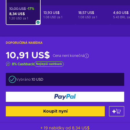
10,00 US$
-17%
13,93 US$
18,57 US$
4,60 US$
8,34 US$
1.08 USD za
1
1.08 USD za
1
5.43 BRL z
1.20 USD za
1
DOPORUČENÁ NABÍDKA
10,91 US$
Cena není konečná
8
%
Cashback
Nejlepší cashback
Vybráno:
10 USD
Koupit nyní
+ 19 nabídky od
8,34 US$