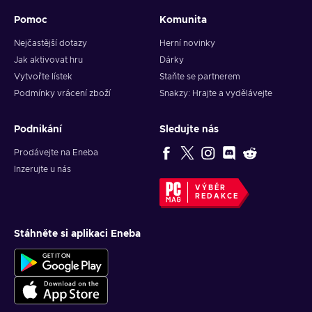
Press the Redeem button to finish the process;
Pomoc
Komunita
Robux have been successfully added to your account!
Nejčastější dotazy
Herní novinky
Jak aktivovat hru
Dárky
Vytvořte lístek
Staňte se partnerem
Podmínky vrácení zboží
Snakzy: Hrajte a vydělávejte
Podnikání
Sledujte nás
Prodávejte na Eneba
Inzerujte u nás
VÝBĚR
REDAKCE
Stáhněte si aplikaci Eneba