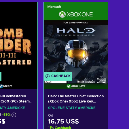
t do košíku
Přidat do košíku
zit nabídky
Zobrazit nabídky
CASHBACK
Steam
Xbox Live
I-III Remastered
Halo: The Master Chief Collection
a Croft (PC) Steam
(Xbox One) Xbox Live Key
 STATES
UNITED STATES
ÁTY AMERICKÉ
SPOJENÉ STÁTY AMERICKÉ
$
-89%
Od
S$
16,75 US$
k
11
%
Cashback