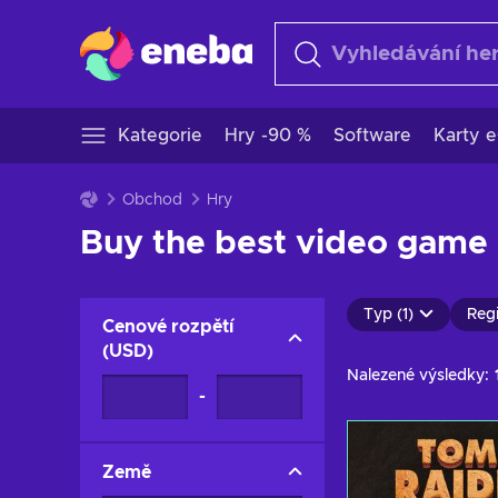
Kategorie
Hry -90 %
Software
Karty e
Obchod
Hry
Buy the best video game k
Typ (1)
Regi
Cenové rozpětí
(
USD
)
Nalezené výsledky:
-
Země