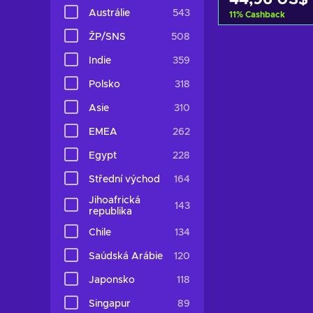
Austrálie
543
11
%
Cashback
ŽP/SNS
508
Přidat do k
Indie
359
Zobrazit n
Polsko
318
Asie
310
EMEA
262
Egypt
228
Střední východ
164
Jihoafrická
143
republika
Chile
134
Saúdská Arábie
120
Japonsko
118
Singapur
89