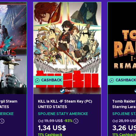
ošíku
Přidat do košíku
Přida
abídky
Zobrazit nabídky
Zobra
CASHBACK
CASHBACK
Steam
rgil Steam
KILL la KILL -IF Steam Key (PC)
Tomb Raider 
TATES
UNITED STATES
Starring Lar
Key UNITED
ERICKÉ
SPOJENÉ STÁTY AMERICKÉ
SPOJENÉ ST
Od
19,99 US$
-93%
Od
28,99 US
1,34 US$
3,26 U
11
%
Cashback
11
%
Cashbac