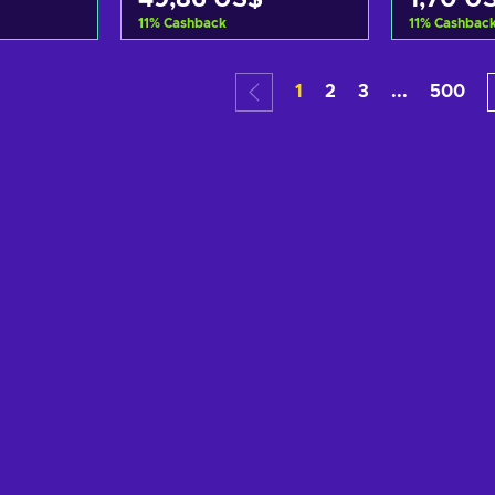
11
%
Cashback
11
%
Cashbac
ošíku
Přidat do košíku
Přida
1
2
3
...
500
abídky
Zobrazit nabídky
Zobra