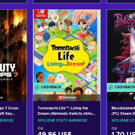
ošíku
Přidat do košíku
Přida
abídky
Zobrazit nabídky
Zobra
CASHBACK
CASHBACK
ve
Nintendo
Ops 7 Cross-
Tomodachi Life™: Living the
Bloodstained:
VE Key
Dream (Nintendo Switch) eShop
(PC) Steam 
Key UNITED STATES
ERICKÉ
SPOJENÉ STÁTY AMERICKÉ
SPOJENÉ ST
Od
Od
49,86 US$
1,70 U