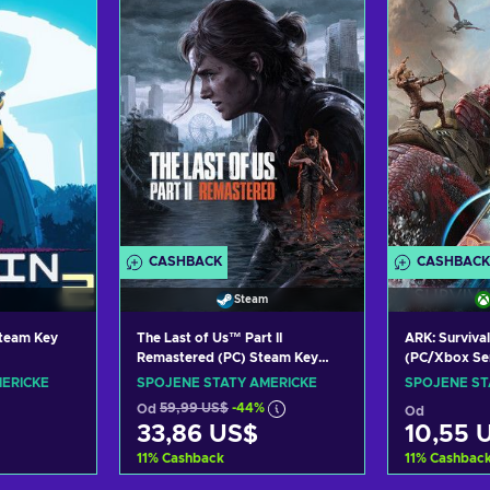
abídky
Zobrazit nabídky
Zobra
CASHBACK
CASHBACK
Steam
Steam Key
The Last of Us™ Part II
ARK: Surviva
Remastered (PC) Steam Key
(PC/Xbox Se
UNITED STATES
LIVE Key UN
ERICKÉ
SPOJENÉ STÁTY AMERICKÉ
SPOJENÉ ST
Od
59,99 US$
-44%
Od
33,86 US$
10,55 
11
%
Cashback
11
%
Cashbac