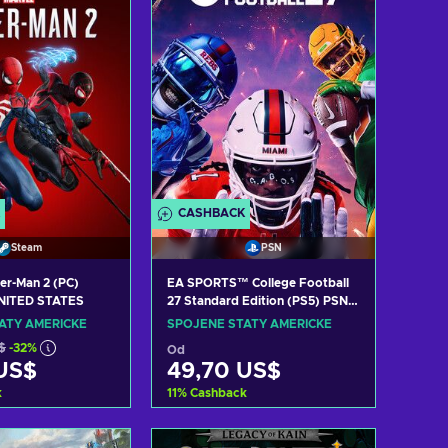
CASHBACK
Steam
PSN
der-Man 2 (PC)
EA SPORTS™ College Football
NITED STATES
27 Standard Edition (PS5) PSN
Key UNITED STATES
ÁTY AMERICKÉ
SPOJENÉ STÁTY AMERICKÉ
$
-32%
Od
US$
49,70 US$
k
11
%
Cashback
t do košíku
Přidat do košíku