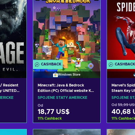
CASHBACK
CASHBACK
Windows Store
 / Resident
Minecraft: Java & Bedrock
Marvel's Spi
ey UNITED
Edition (PC) Official website Key
Steam Key U
UNITED STATES
ERICKÉ
SPOJENÉ STÁTY AMERICKÉ
SPOJENÉ ST
Od
59,99 US
Od
18,77 US$
40,68 
11
%
Cashback
11
%
Cashbac
ošíku
Přidat do košíku
Přida