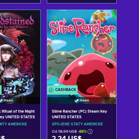
t do košíku
Přidat do košíku
zit nabídky
Zobrazit nabídky
CASHBACK
Steam
Steam
 Ritual of the Night
Slime Rancher (PC) Steam Key
Key UNITED STATES
UNITED STATES
ÁTY AMERICKÉ
SPOJENÉ STÁTY AMERICKÉ
Od
18,99 US$
-88%
S$
2,24 US$