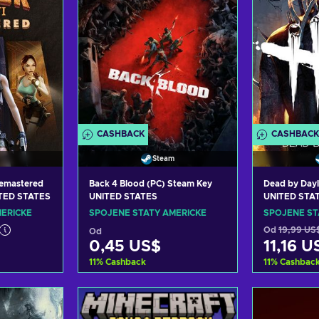
CASHBACK
CASHBACK
Steam
Remastered
Back 4 Blood (PC) Steam Key
Dead by Dayl
ITED STATES
UNITED STATES
UNITED STA
ERICKÉ
SPOJENÉ STÁTY AMERICKÉ
SPOJENÉ ST
Od
19,99 US
Od
0,45 US$
11,16 U
11
%
Cashback
11
%
Cashbac
ošíku
Přidat do košíku
Přida
abídky
Zobrazit nabídky
Zobra