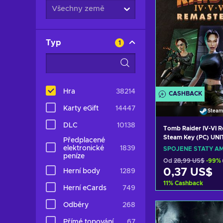
Všechny země
Typ
1
Hra
38214
CASHBACK
Karty eGift
14447
Steam
DLC
10138
Tomb Raider IV-VI 
Steam Key (PC) UN
Předplacené
elektronické
1839
SPOJENÉ STÁTY AM
peníze
Od
28,99 US$
-99%
0,37 US$
Herní body
1289
11
%
Cashback
Herní eCards
749
Přidat do k
Odběry
268
Zobrazit n
Přímé topování
67