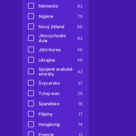
Německo
82
Nigérie
79
Nový Zéland
66
Jihovýchodní
62
Asie
Jižní Korea
46
Ukrajina
46
Spojené arabské
42
emiráty
Švýcarsko
37
Tchaj-wan
29
Španělsko
18
Filipíny
17
Hongkong
14
Francie
12