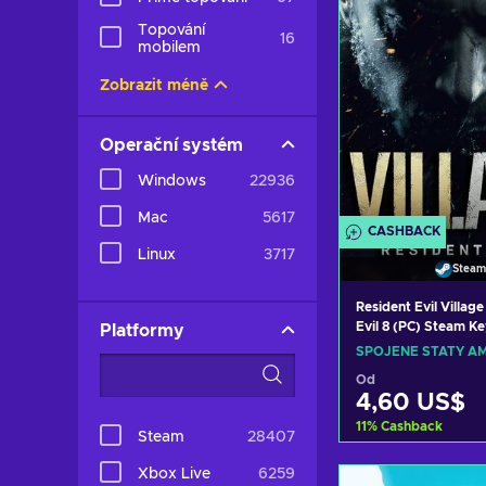
Topování
16
mobilem
Zobrazit méně
Operační systém
Windows
22936
Mac
5617
CASHBACK
Linux
3717
Steam
Resident Evil Village
Evil 8 (PC) Steam K
Platformy
STATES
SPOJENÉ STÁTY AM
Od
4,60 US$
11
%
Cashback
Steam
28407
Přidat do k
Xbox Live
6259