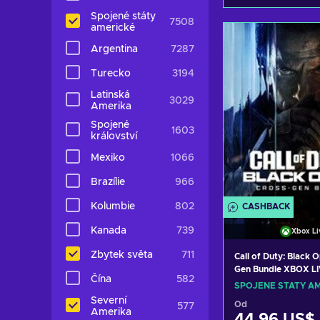
Spojené státy
7508
Přidat do k
americké
Argentina
7287
Zobrazit n
Turecko
3194
Latinská
3029
Amerika
Spojené
1603
království
Mexiko
1066
Brazílie
966
Kolumbie
802
CASHBACK
Kanada
739
Xbox Li
Zbytek světa
711
Call of Duty: Black 
Gen Bundle XBOX LI
Čína
582
UNITED STATES
SPOJENÉ STÁTY AM
Severní
Od
577
Amerika
44,96 US$