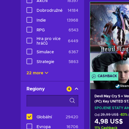
Akční
16397
Přidat do k
Dobrodružné
14184
Zobrazit n
Indie
13968
RPG
6543
Hra pro více
6449
hráčů
Simulace
6367
Strategie
5863
22 more
CASHBACK
Steam
Regiony
4
Devil May Cry 5 + Ve
(PC) Key UNITED S
SPOJENÉ STÁTY AM
Od
29,99 US$
-83%
Globální
29420
4,98 US$
Evropa
16706
11
%
Cashback