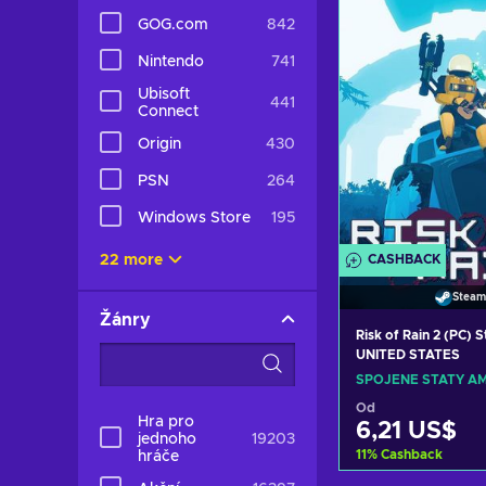
Zobrazit n
GOG.com
842
Nintendo
741
Ubisoft
441
Connect
Origin
430
PSN
264
Windows Store
195
CASHBACK
22 more
Steam
Žánry
Risk of Rain 2 (PC) 
UNITED STATES
SPOJENÉ STÁTY AM
Od
Hra pro
6,21 US$
jednoho
19203
11
%
Cashback
hráče