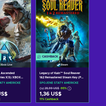
zit nabídky
Zobrazit nabídky
CASHBACK
Xbox Live
Steam
l Ascended
Legacy of Kain™ Soul Reaver
ries X|S) XBOX
1&2 Remastered Steam Key (PC)
ITED STATES
UNITED STATES
ÁTY AMERICKÉ
SPOJENÉ STÁTY AMERICKÉ
Od
28,99 US$
-95%
US$
1,36 US$
k
11
%
Cashback