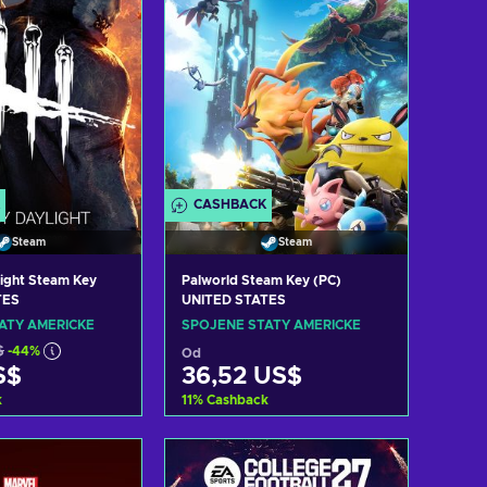
CASHBACK
Steam
Steam
ight Steam Key
Palworld Steam Key (PC)
TES
UNITED STATES
ÁTY AMERICKÉ
SPOJENÉ STÁTY AMERICKÉ
$
-44%
Od
S$
36,52 US$
k
11
%
Cashback
t do košíku
Přidat do košíku
zit nabídky
Zobrazit nabídky