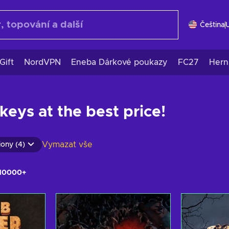
Čeština
Gift
NordVPN
Eneba Dárkové poukazy
FC27
Hern
eys at the best price!
Vymazat vše
ony (4)
10000+