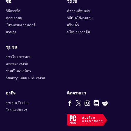
ซื้อ
วิธีใช้
วิธีการซื้อ
คำถามที่พบบ่อย
คอลเลกชัน
วิธีเปิดใช้งานเกม
โปรแกรมความภักดี
สร้างตั๋ว
ส่วนลด
นโยบายการคืน
ชุมชน
ข่าวในวงการเกม
แจกของรางวัล
ร่วมเป็นพันธมิตร
Snakzy: เล่นและรับรางวัล
ธุรกิจ
ติดตามเรา
ขายบน Eneba
โฆษณากับเรา
ตัวเลือก
บรรณาธิการ