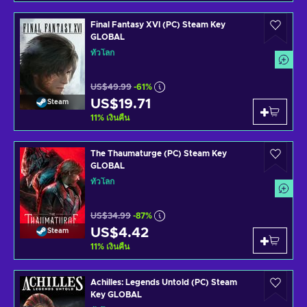
Final Fantasy XVI (PC) Steam Key
GLOBAL
ทั่วโลก
US$49.99
-61%
US$19.71
Steam
11
%
เงินคืน
The Thaumaturge (PC) Steam Key
GLOBAL
ทั่วโลก
US$34.99
-87%
US$4.42
Steam
11
%
เงินคืน
Achilles: Legends Untold (PC) Steam
Key GLOBAL