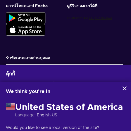
ดาวน์โหลดแอป Eneba
ดูรีวิวของเราได้ที่
รับข้อเสนอเกมส่วนบุคคล
สมัครสมาชิก
คุ้กกี้
คุณสามารถยกเลิกการสมัครได้ตลอดเวลา ไปที่
ประกาศความเป็นส่วนตัว
สำหรับ
ข้อมูลเพิ่มเติม
Eneba และพันธมิตรใช้คุกกี้และเทคโนโลยีที่คล้ายคลึงกันเพื่อ
รวบรวมและวิเคราะห์ข้อมูลเกี่ยวกับผู้ใช้เว็บไซต์นี้ เราใช้ข้อมูลนี้เพื่อ
We think you're in
ปรับปรุงเนื้อหา โฆษณา และบริการอื่นๆ บนเว็บไซต์ ข้อมูลส่วน
ไทย
USD
บุคคลของคุณอาจถูกนำไปใช้เพื่อปรับแต่งโฆษณา
United States of America
การคลิก 'ยอมรับทั้งหมด' หมายความว่าคุณยินยอมให้ Eneba และ
พันธมิตรใช้เทคโนโลยีเหล่านี้ คุณสามารถปรับเปลี่ยนความยินยอม
Language
:
English US
ได้โดยคลิก 'ปรับแต่ง'
สำหรับข้อมูลเพิ่มเติมเกี่ยวกับวิธีที่ Google ใช้ข้อมูลของคุณ โปรดดู
ลิขสิทธิ์ © 2026 Eneba. สงวนลิขสิทธิ์.
JSC “Helis play”, Gyneju St. 4-333, วิ
Would you like to see a local version of the site?