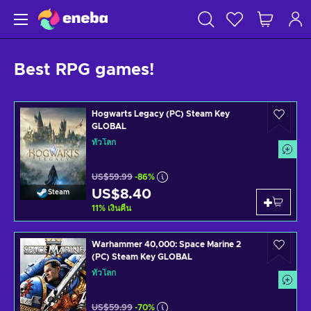
Best RPG games!
Hogwarts Legacy (PC) Steam Key
GLOBAL
ทั่วโลก
US$59.99
-86%
US$8.40
Steam
11
%
เงินคืน
Warhammer 40,000: Space Marine 2
(PC) Steam Key GLOBAL
ทั่วโลก
US$59.99
-70%