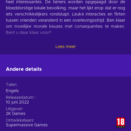
heel interessantes. De tieners worden opgejaagd door de
bloeddorstige lokale bevolking, maar het lijkt erop dat er nog
iets verschrikkelijkers rondsluipt. Leuke interacties en flirten
tussen vrienden veranderd in een overlevingsstrijd. Ben klaar
om moeilijke morale keuzes met consequenties te maken.
Bent u daar klaar voor?
The Quarry kenmerken
Lees meer
Raak bekend met deze gamekenmerken. Wellicht helpen ze u
beslissen of dit uw volgende game of niet wordt:
Andere details
Kies het lot van de karakters.
Alleen uw keuzes
bepalen het lot van de karakters. Vindt u de moed om in
Talen
locaties vol met vallen te stappen? Zullen schreeuwen
Engels
vanuit de bossen u willen doen onderzoeken? Zult u uw
Releasedatum:
vrienden redden of alleen proberen te ontsnappen. Elke
10 juni 2022
keuze, zelfs de kleinste, zullen impact hebben op wie er
Uitgever
wel of niet overleeft;
2K Games
Ervaar een cineastische game.
Moderne
Ontwikkelaars
technologieën in games geven u ultra-realistische
Supermassive Games
karaktergezichten. Daarnaast kunt u film stijl belichting en