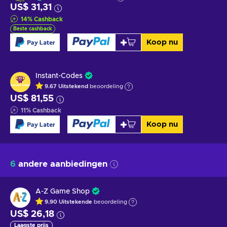
US$ 31,31
14
%
Cashback
Beste cashback
Koop nu
Instant-Codes
9.67
Uitstekend
beoordeling
US$ 81,55
11
%
Cashback
Koop nu
6
andere aanbiedingen
A-Z Game Shop
9.90
Uitstekende
beoordeling
US$ 26,18
Laagste prijs