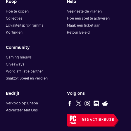
Koop
Help
karakter in deze game kan de ster van het verhaal worden of
een corps in het midden van het verhaal. Buiten dat kunt u
Hoe te kopen
Veelgestelde vragen
het lot van deze karakters bepalen. Wat is uw verhaal?
Collecties
Hoe een spel te activeren
Wacht niet langer en koop The Quarry Xbox Live key
Loyaliteitsprogramma
Maak een ticket aan
vandaag nog. Verdiep in een unieke nachtmerrie!
Kortingen
Retour Beleid
Community
Gaming nieuws
Giveaways
Word affiliatie partner
Snakzy: Speel en verdien
Bedrijf
Volg ons
Verkoop op Eneba
Adverteer Met Ons
REDACTIEKEUZE