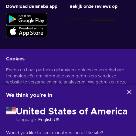
Download de Eneba app
Bekijk onze reviews op
Cookies
Krijg gepersonaliseerde gameaanbiedingen
Eneba en haar partners gebruiken cookies en vergelijkbare
Abonneer
technologieën om informatie over gebruikers van deze
website te verzamelen en te analyseren. We gebruiken deze
U kunt zich op elk gewenst moment afmelden. Bezoek de
Privacy
Melding
voor meer informatie.
informatie om de inhoud, advertenties en andere diensten op
de site te verbeteren. Uw persoonlijke gegevens kunnen ook
We think you're in
worden gebruikt voor het personaliseren van advertenties.
Nederlands
USD
Door op 'Alles accepteren' te klikken, geef je toestemming
United States of America
voor het gebruik van deze technologieën door Eneba en haar
partners. U kunt uw toestemming aanpassen door op
Language
:
English US
'Aanpassen' te klikken.
Voor meer informatie over hoe Google uw gegevens
Copyright © 2026 Eneba. Alle rechten voorbehouden.
JSC "Helis
Would you like to see a local version of the site?