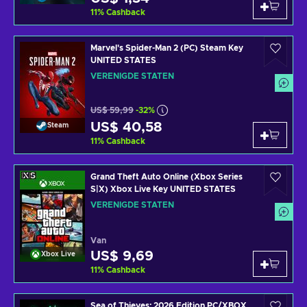
11
%
Cashback
Marvel's Spider-Man 2 (PC) Steam Key
UNITED STATES
VERENIGDE STATEN
US$ 59,99
-32%
US$ 40,58
Steam
11
%
Cashback
Grand Theft Auto Online (Xbox Series
S|X) Xbox Live Key UNITED STATES
VERENIGDE STATEN
Van
US$ 9,69
Xbox Live
11
%
Cashback
Sea of Thieves: 2026 Edition PC/XBOX