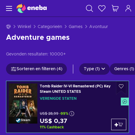
Winkel
Categorieën
Games
Avontuur
Adventure games
Gevonden resultaten:
10000+
Sorteren en filteren (4)
Type (1)
Genres (1)
Tomb Raider IV-VI Remastered (PC) Key
Steam UNITED STATES
VERENIGDE STATEN
US$ 28,99
-99%
US$ 0,37
Steam
11
%
Cashback