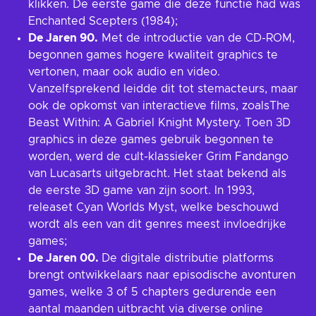
klikken. De eerste game die deze functie had was
Enchanted Scepters (1984);
De Jaren 90.
Met de introductie van de CD-ROM,
begonnen games hogere kwaliteit graphics te
vertonen, maar ook audio en video.
Vanzelfsprekend leidde dit tot stemacteurs, maar
ook de opkomst van interactieve films, zoalsThe
Beast Within: A Gabriel Knight Mystery. Toen 3D
graphics in deze games gebruik begonnen te
worden, werd de cult-klassieker Grim Fandango
van Lucasarts uitgebracht. Het staat bekend als
de eerste 3D game van zijn soort. In 1993,
releaset Cyan Worlds Myst, welke beschouwd
wordt als een van dit genres meest invloedrijke
games;
De Jaren 00.
De digitale distributie platforms
brengt ontwikkelaars naar episodische avonturen
games, welke 3 of 5 chapters gedurende een
aantal maanden uitbracht via diverse online