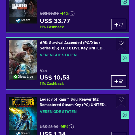
US$ 59,99
-44%
US$ 33,77
Steam
11
%
Cashback
ARK: Survival Ascended (PC/Xbox
Series X|S) XBOX LIVE Key UNITED
STATES
VERENIGDE STATEN
Van
US$ 10,53
Xbox Live
11
%
Cashback
Legacy of Kain™ Soul Reaver 1&2
Remastered Steam Key (PC) UNITED
STATES
VERENIGDE STATEN
US$ 28,99
-95%
US$ 1,34
Steam