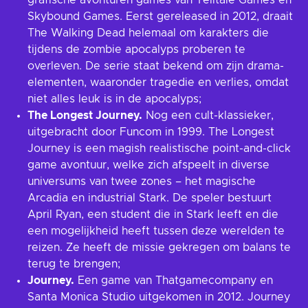
grafische avonturen games van Telltale Games en
Skybound Games. Eerst gereleased in 2012, draait
The Walking Dead helemaal om karakters die
tijdens de zombie apocalyps proberen te
overleven. De serie staat bekend om zijn drama-
elementen, waaronder tragedie en verlies, omdat
niet alles leuk is in de apocalyps;
The Longest Journey.
Nog een cult-klassieker,
uitgebracht door Funcom in 1999. The Longest
Journey is een magish realistische point-and-click
game avontuur, welke zich afspeelt in diverse
universums van twee zones – het magische
Arcadia en industrial Stark. De speler bestuurt
April Ryan, een student die in Stark leeft en die
een mogelijkheid heeft tussen deze werelden te
reizen. Ze heeft de missie gekregen om balans te
terug te brengen;
Journey.
Een game van Thatgamecompany en
Santa Monica Studio uitgekomen in 2012. Journey