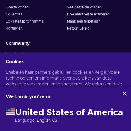
Hoe te kopen
Veelgestelde vragen
Collecties
Hoe een spel te activeren
Loyaliteitsprogramma
Maak een ticket aan
Kortingen
Retour Beleid
Community
Gaming nieuws
Giveaways
Cookies
Word affiliatie partner
Eneba en haar partners gebruiken cookies en vergelijkbare
Snakzy: Speel en verdien
technologieën om informatie over gebruikers van deze
website te verzamelen en te analyseren. We gebruiken deze
Bedrijf
Volg ons
informatie om de inhoud, advertenties en andere diensten op
de site te verbeteren. Uw persoonlijke gegevens kunnen ook
We think you're in
Verkoop op Eneba
worden gebruikt voor het personaliseren van advertenties.
Adverteer Met Ons
Door op 'Alles accepteren' te klikken, geef je toestemming
United States of America
voor het gebruik van deze technologieën door Eneba en haar
REDACTIEKEUZE
partners. U kunt uw toestemming aanpassen door op
Language
:
English US
'Aanpassen' te klikken.