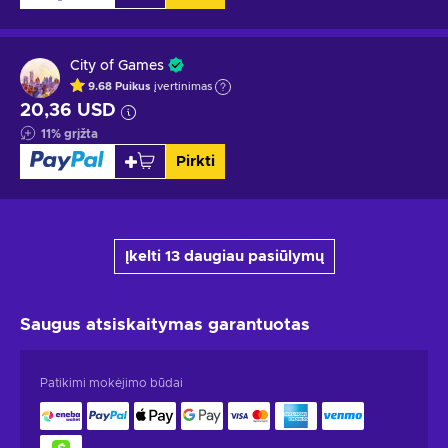
City of Games
9.68
Puikus
įvertinimas
20,36 USD
11
%
grįžta
Pirkti
Įkelti 13 daugiau pasiūlymų
Saugus atsiskaitymas
garantuotas
Patikimi mokėjimo būdai