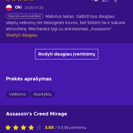
Oki
2026-01-26
Išversta automatiškai
Malonus laikas. Galbūt bus daugiau 
slaptų veiksmų nei tiesioginės kovos, bet būtent tai ir sukuria 
atmosferą. Mechanika lygi su ankstesniais „Assassins“.
Skaityti daugiau
Rodyti daugiau įvertinimų
Prekės aprašymas
Veiksmo
Nuotykių
Assassin's Creed Mirage
3.88
/ 5 iš 56 įvertinimų