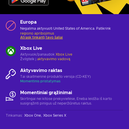
Europa
Negalima aktyvuoti United States of America. Patikrink
regiono apribojimus
Atrask tinkantį tavo šaliai
Xbox Live
Aktyvuok/panaudok
Xbox Live
Žvilgtelk į
aktyvavimo vadovą
Aktyvavimo raktas
Tai skaitmeninė produkto versija (CD-KEY)
Momentinis pristatymas
Momentiniai grąžinimai
Skirtingai nei kitose prekyvietėse, Eneba leidžia iš karto
susigrąžinti pinigus už neperžiūrėtus raktus.
Tinkamas
:
Xbox One
Xbox Series X