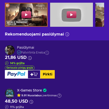
Rekomenduojami pasiūlymai
Pasiūlymai
Patvirtinta Eneba
21,86 USD
14
%
grįžta
Geriausia pinigų grąža
Pirkti
X-Games Store
9.91
Nuostabus
įvertinimas
48,50 USD
11
%
grįžta