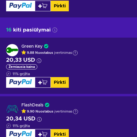
Pirkti
16
kiti pasiūlymai
Green Key
9.88
Nuostabus
įvertinimas
20,33 USD
Žemiausia kaina
11
%
grįžta
Pirkti
FlashDeals
9.90
Nuostabus
įvertinimas
20,34 USD
11
%
grįžta
Pirkti