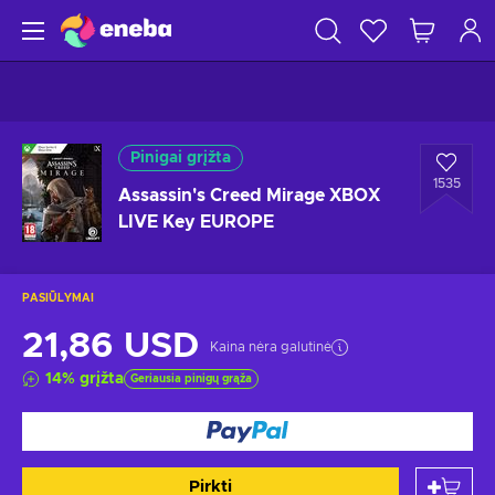
Pinigai grįžta
1535
Assassin's Creed Mirage XBOX
LIVE Key EUROPE
PASIŪLYMAI
21,86 USD
Kaina nėra galutinė
14
%
grįžta
Geriausia pinigų grąža
Pirkti