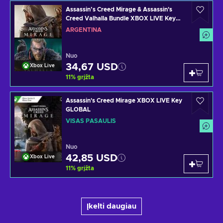
Assassin’s Creed Mirage & Assassin's
Creed Valhalla Bundle XBOX LIVE Key
ARGENTINA
ARGENTINA
Nuo
34,67 USD
Xbox Live
11
%
grįžta
Assassin's Creed Mirage XBOX LIVE Key
GLOBAL
VISAS PASAULIS
Nuo
42,85 USD
Xbox Live
11
%
grįžta
Įkelti daugiau