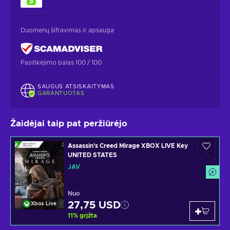
Duomenų šifravimas ir apsauga
Pasitikėjimo balas 100 / 100
SAUGUS ATSISKAITYMAS
GARANTUOTAS
Žaidėjai taip pat peržiūrėjo
Assassin's Creed Mirage XBOX LIVE Key
UNITED STATES
JAV
Nuo
27,75 USD
Xbox Live
11
%
grįžta