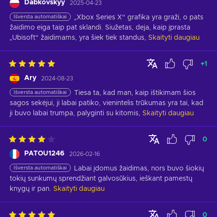
Dabkovskyy
2025-04-23
Išversta automatiškai
„Xbox Series X“ grafika yra graži, o pats 
žaidimo eiga taip pat sklandi. Siužetas, deja, kaip įprasta 
„Ubisoft“ žaidimams, yra šiek tiek standus,
Skaityti daugiau
+
1
Ary
2024-08-23
Išversta automatiškai
Tiesa ta, kad man, kaip ištikimam šios 
sagos sekėjui, ji labai patiko, vienintelis trūkumas yra tai, kad 
ji buvo labai trumpa, palyginti su kitomis,
Skaityti daugiau
0
PATOU1246
2026-02-16
Išversta automatiškai
Labai įdomus žaidimas, nors buvo šiokių 
tokių sunkumų sprendžiant galvosūkius, ieškant pamestų 
knygų ir pan.
Skaityti daugiau
0