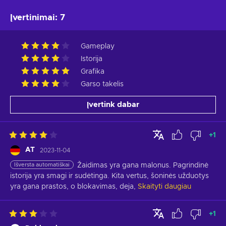
Įvertinimai
:
7
Gameplay
Istorija
Grafika
Garso takelis
Įvertink dabar
+
1
AT
2023-11-04
Išversta automatiškai
Žaidimas yra gana malonus. Pagrindinė 
istorija yra smagi ir sudėtinga. Kita vertus, šoninės užduotys 
yra gana prastos, o blokavimas, deja,
Skaityti daugiau
+
1