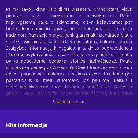
Priimk savo likimą kaip tikras Assassin, pranokstantį visus
pirmtakus savo universalumu ir meistriškumu. Patirk
neprilygstamą parkūro sklandumą, laisvai keliaudamas per
besidriekiantį miesto vaizdą bei naudodamasis didžiausiu
kada nors franšizėje matytu įrankių arsenalu. Bendradarbiauk
su Assassin biurais, kad sudarytum sutartis, rinktum svarbią
žvalgybos informaciją ir nugalėtum taikinius beprecedenčiu
tikslumu, įvykdydamas viscerališkas žmogžudystes, kurios
paliks neišdildomą pėdsaką istorijos metraščiuose. Patirk
šiuolaikišką pamėgtos Assassin’s Creed franšizės versiją, kuri
apima pagrindines funkcijas ir žaidimo elementus, kurie per
pastaruosius 15 metų suformavo jos palikimą. Leiskis į
sudėtingą piligriminę kelionę į Alamutą, ikonišką visų Assassin
gimimo vietą, nuoširdžiai pagerbdamas žaidimą, kuris davė
pradžią šiai legendinei franšizei. Įsigyk Assassin’s Creed
Skaityti daugiau
Mirage __GAME_PLATFROM__ key ir patirk geriausius visos
serijos elementus.
Kita informacija
Assassin’s Creed Mirage ypatybės
Leiskis į nepaprastą kelionę su šiomis Assassin's Creed