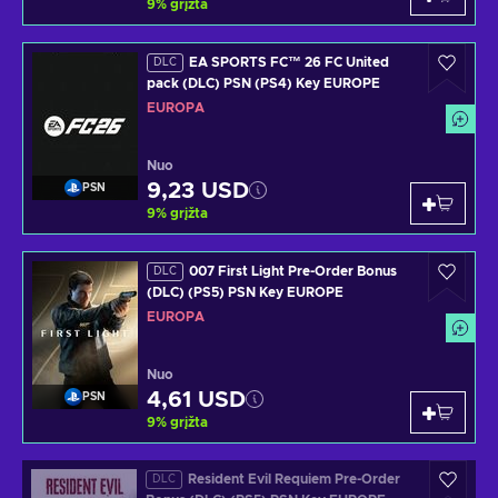
9
%
grįžta
EA SPORTS FC™ 26 FC United
DLC
pack (DLC) PSN (PS4) Key EUROPE
EUROPA
Nuo
9,23 USD
PSN
9
%
grįžta
007 First Light Pre-Order Bonus
DLC
(DLC) (PS5) PSN Key EUROPE
EUROPA
Nuo
4,61 USD
PSN
9
%
grįžta
Resident Evil Requiem Pre-Order
DLC