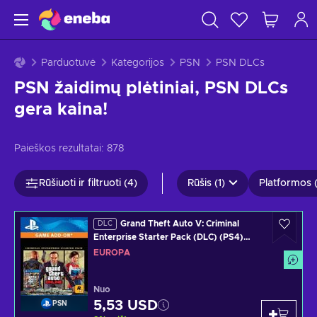
Parduotuvė
Kategorijos
PSN
PSN DLCs
PSN žaidimų plėtiniai, PSN DLCs
gera kaina!
Paieškos rezultatai:
878
Rūšiuoti ir filtruoti (4)
Rūšis (1)
Platformos (
Grand Theft Auto V: Criminal
DLC
Enterprise Starter Pack (DLC) (PS4)
PSN Key EUROPE
EUROPA
Nuo
5,53 USD
PSN