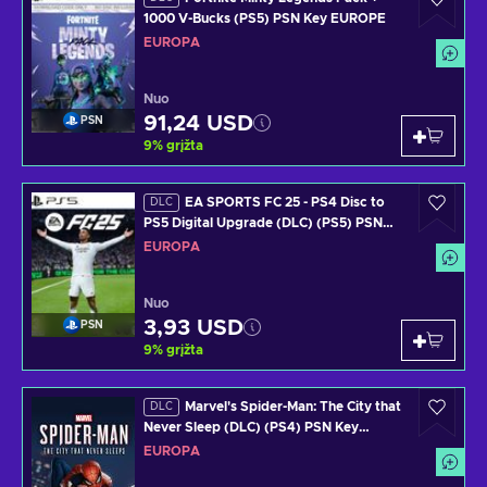
1000 V-Bucks (PS5) PSN Key EUROPE
EUROPA
Nuo
91,24 USD
PSN
9
%
grįžta
EA SPORTS FC 25 - PS4 Disc to
DLC
PS5 Digital Upgrade (DLC) (PS5) PSN
Key EUROPE
EUROPA
Nuo
3,93 USD
PSN
9
%
grįžta
Marvel's Spider-Man: The City that
DLC
Never Sleep (DLC) (PS4) PSN Key
EUROPE
EUROPA