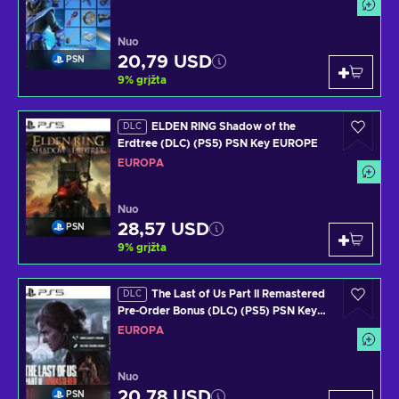
Nuo
20,79 USD
PSN
9
%
grįžta
ELDEN RING Shadow of the
DLC
Erdtree (DLC) (PS5) PSN Key EUROPE
EUROPA
Nuo
28,57 USD
PSN
9
%
grįžta
The Last of Us Part II Remastered
DLC
Pre-Order Bonus (DLC) (PS5) PSN Key
EUROPE
EUROPA
Nuo
20,78 USD
PSN