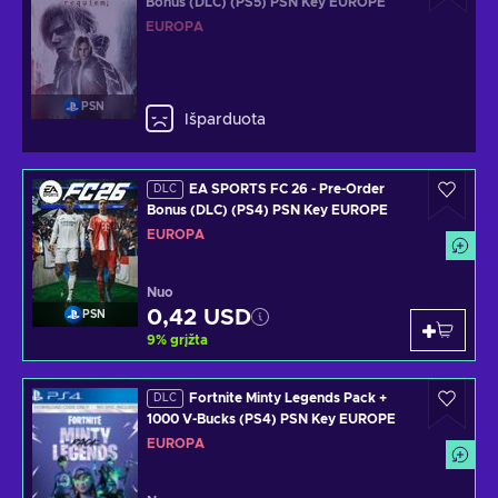
Bonus (DLC) (PS5) PSN Key EUROPE
EUROPA
PSN
Išparduota
EA SPORTS FC 26 - Pre-Order
DLC
Bonus (DLC) (PS4) PSN Key EUROPE
EUROPA
Nuo
0,42 USD
PSN
9
%
grįžta
Fortnite Minty Legends Pack +
DLC
1000 V-Bucks (PS4) PSN Key EUROPE
EUROPA