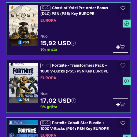
Ghost of Yotei Pre-order Bonus
DLC
(DLC) PSN (PS5) Key EUROPE
EUROPA
Nuo
15,92 USD
PSN
9
%
grįžta
Fortnite - Transformers Pack +
DLC
1000 V-Bucks (PS5) PSN Key EUROPE
EUROPA
Nuo
17,02 USD
PSN
9
%
grįžta
Fortnite Cobalt Star Bundle +
DLC
1000 V-Bucks (PS4) PSN Key EUROPE
EUROPA