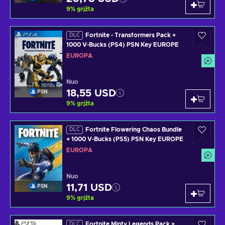
9
%
grįžta
Fortnite - Transformers Pack +
DLC
1000 V-Bucks (PS4) PSN Key EUROPE
EUROPA
Nuo
18,55 USD
PSN
9
%
grįžta
Fortnite Flowering Chaos Bundle
DLC
+ 1000 V-Bucks (PS5) PSN Key EUROPE
EUROPA
Nuo
11,71 USD
PSN
9
%
grįžta
Fortnite Minty Legends Pack +
DLC