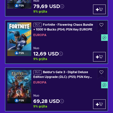
Nuo
79,69 USD
PSN
9
%
grįžta
Fortnite - Flowering Chaos Bundle
DLC
+ 1000 V-Bucks (PS4) PSN Key EUROPE
EUROPA
Nuo
12,69 USD
PSN
9
%
grįžta
Baldur's Gate 3 - Digital Deluxe
DLC
Edition Upgrade (DLC) (PS5) PSN Key
EUROPE
EUROPA
Nuo
69,28 USD
PSN
9
%
grįžta