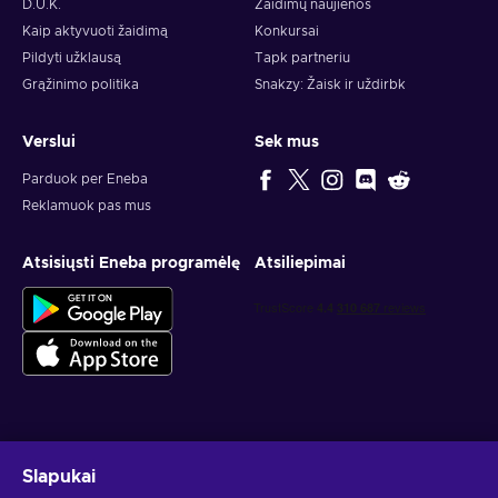
D.U.K.
Žaidimų naujienos
Kaip aktyvuoti žaidimą
Konkursai
Pildyti užklausą
Tapk partneriu
Grąžinimo politika
Snakzy: Žaisk ir uždirbk
Verslui
Sek mus
Parduok per Eneba
Reklamuok pas mus
Atsisiųsti Eneba programėlę
Atsiliepimai
Gauk asmeninius žaidimų pasiūlymus
Slapukai