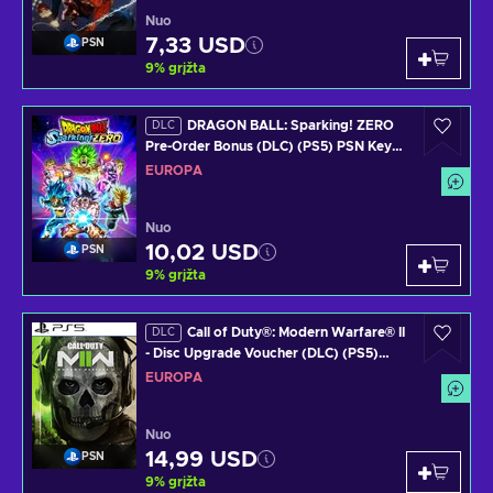
Nuo
7,33 USD
PSN
9
%
grįžta
DRAGON BALL: Sparking! ZERO
DLC
Pre-Order Bonus (DLC) (PS5) PSN Key
EUROPE
EUROPA
Nuo
10,02 USD
PSN
9
%
grįžta
Call of Duty®: Modern Warfare® II
DLC
- Disc Upgrade Voucher (DLC) (PS5)
PSN Key EUROPE
EUROPA
Nuo
14,99 USD
PSN
9
%
grįžta