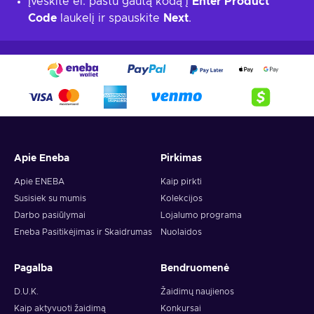
Įveskite el. paštu gautą kodą į
Enter Product
Code
laukelį ir spauskite
Next
.
Apie Eneba
Pirkimas
Apie ENEBA
Kaip pirkti
Susisiek su mumis
Kolekcijos
Darbo pasiūlymai
Lojalumo programa
Eneba Pasitikėjimas ir Skaidrumas
Nuolaidos
Pagalba
Bendruomenė
D.U.K.
Žaidimų naujienos
Kaip aktyvuoti žaidimą
Konkursai