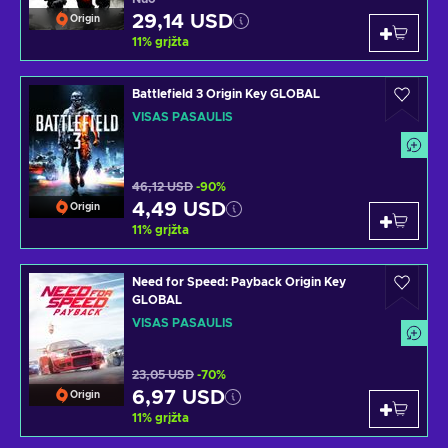
29,14 USD
Origin
11
%
grįžta
Battlefield 3 Origin Key GLOBAL
VISAS PASAULIS
46,12 USD
-90%
4,49 USD
Origin
11
%
grįžta
Need for Speed: Payback Origin Key
GLOBAL
VISAS PASAULIS
23,05 USD
-70%
6,97 USD
Origin
11
%
grįžta