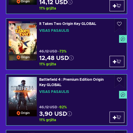
14,12 USD
Origin
11
%
grįžta
It Takes Two Origin Key GLOBAL
VISAS PASAULIS
46,12 USD
-73%
12,48 USD
Origin
11
%
grįžta
Battlefield 4 : Premium Edition Origin
Key GLOBAL
VISAS PASAULIS
46,12 USD
-92%
3,90 USD
Origin
11
%
grįžta