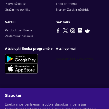
Pildyti užklausą
Tapk partneriu
Grąžinimo politika
Snakzy: Žaisk ir uždirbk
Verslui
Sek mus
Parduok per Eneba
Reklamuok pas mus
Atsisiųsti Eneba programėlę
Atsiliepimai
Gauk asmeninius žaidimų pasiūlymus
Slapukai
Prenumeruoti
Eneba ir jos partneriai naudoja slapukus ir panašias