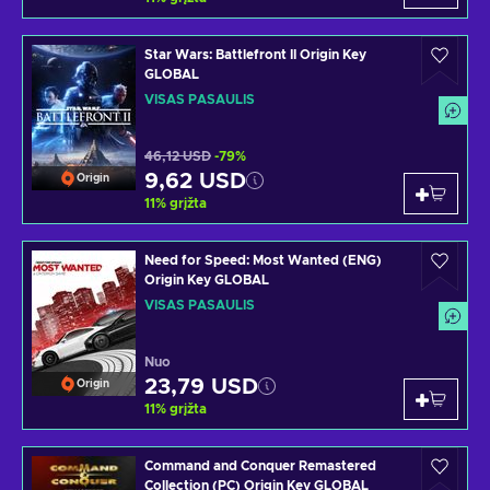
Star Wars: Battlefront II Origin Key
GLOBAL
VISAS PASAULIS
46,12 USD
-79%
9,62 USD
Origin
11
%
grįžta
Need for Speed: Most Wanted (ENG)
Origin Key GLOBAL
VISAS PASAULIS
Nuo
23,79 USD
Origin
11
%
grįžta
Command and Conquer Remastered
Collection (PC) Origin Key GLOBAL