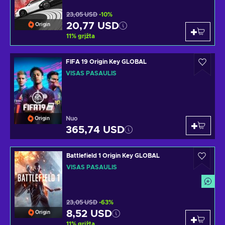
23,05 USD
-10%
20,77 USD
Origin
11
%
grįžta
FIFA 19 Origin Key GLOBAL
VISAS PASAULIS
Nuo
Origin
365,74 USD
Battlefield 1 Origin Key GLOBAL
VISAS PASAULIS
23,05 USD
-63%
8,52 USD
Origin
11
%
grįžta