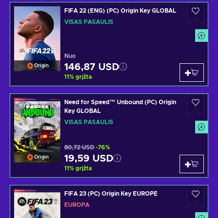
FIFA 22 (ENG) (PC) Origin Key GLOBAL
VISAS PASAULIS
Nuo
146,87 USD
Origin
11
%
grįžta
Need for Speed™ Unbound (PC) Origin
Key GLOBAL
VISAS PASAULIS
80,72 USD
-76%
19,59 USD
Origin
11
%
grįžta
FIFA 23 (PC) Origin Key EUROPE
EUROPA