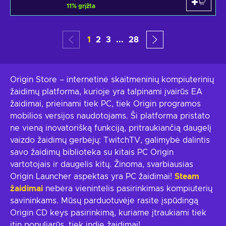
11
%
grįžta
1
2
3
...
28
Origin Store – internetinė skaitmeninių kompiuterinių
žaidimų platforma, kurioje yra talpinami įvairūs EA
žaidimai, prieinami tiek PC, tiek Origin programos
mobilios versijos naudotojams. Ši platforma pristato
ne vieną inovatorišką funkciją, pritraukiančią daugelį
vaizdo žaidimų gerbėjų: TwitchTV, galimybė dalintis
savo žaidimų biblioteka su kitais PC Origin
vartotojais ir daugelis kitų. Žinoma, svarbiausias
Origin Launcher aspektas yra PC žaidimai!
Steam
žaidimai
nebėra vienintelis pasirinkimas kompiuterių
savininkams. Mūsų parduotuvėje rasite įspūdingą
Origin CD keys pasirinkimą, kuriame įtraukiami tiek
itin populiarūs, tiek indie žaidimai!