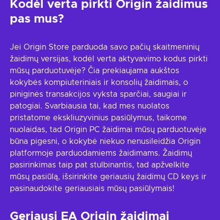
Kodėl verta pirkti Origin žaidimus
pas mus?
Jei Origin Store parduoda savo pačių skaitmeninių
žaidimų versijas, kodėl verta aktyvavimo kodus pirkti
mūsų parduotuvėje? Čia prekiaujama aukštos
kokybės kompiuteriniais ir konsolių žaidimais, o
piniginės transakcijos vyksta sparčiai, saugiai ir
patogiai. Svarbiausia tai, kad mes nuolatos
pristatome ekskliuzyvinius pasiūlymus, taikome
nuolaidas, tad Origin PC žaidimai mūsų parduotuvėje
būna pigesni, o kokybė niekuo nenusileidžia Origin
platformoje parduodamiems žaidimams. Žaidimų
pasirinkimas taip pat stulbinantis, tad apžvelkite
mūsų pasiūlą, išsirinkite geriausių žaidimų CD keys ir
pasinaudokite geriausiais mūsų pasiūlymais!
Geriausi EA Origin žaidimai