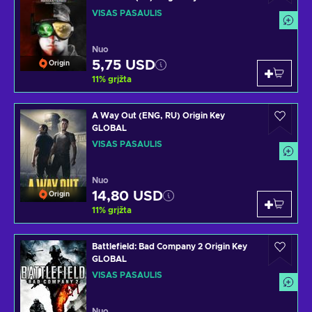
VISAS PASAULIS
Nuo
5,75 USD
Origin
11
%
grįžta
A Way Out (ENG, RU) Origin Key
GLOBAL
VISAS PASAULIS
Nuo
14,80 USD
Origin
11
%
grįžta
Battlefield: Bad Company 2 Origin Key
GLOBAL
VISAS PASAULIS
Nuo