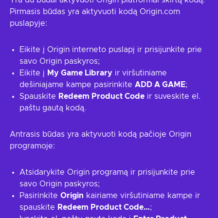
Yra du būdai aktyvuoti Origin platformai skirtą kodą.
Pirmasis būdas yra aktyvuoti kodą Origin.com
puslapyje:
Eikite į Origin interneto puslapį ir prisijunkite prie
savo Origin paskyros;
Eikite į
My Game Library
ir viršutiniame
dešiniajame kampe pasirinkite
ADD A GAME
;
Spauskite
Redeem Product Code
ir suveskite el.
paštu gautą kodą.
Antrasis būdas yra aktyvuoti kodą pačioje Origin
programoje:
Atsidarykite Origin programą ir prisijunkite prie
savo Origin paskyros;
Pasirinkite
Origin
kairiame viršutiniame kampe ir
spauskite
Redeem Product Code…
;