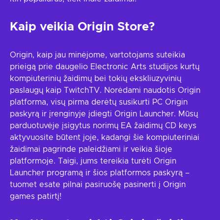
Kaip veikia Origin Store?
Origin, kaip jau minėjome, vartotojams suteikia
prieigą prie daugelio Electronic Arts studijos kurtų
kompiuterinių žaidimų bei tokių ekskliuzyvinių
paslaugų kaip TwitchTV. Norėdami naudotis Origin
platforma, visų pirma derėtų susikurti PC Origin
paskyrą ir įrenginyje įdiegti Origin Launcher. Mūsų
parduotuvėje įsigytus norimų EA žaidimų CD keys
aktyvuosite būtent joje, kadangi šie kompiuteriniai
žaidimai pagrinde paleidžiami ir veikia šioje
platformoje. Taigi, jums tereikia turėti Origin
Launcher programą ir šios platformos paskyrą –
tuomet esate pilnai pasiruošę pasinerti į Origin
games patirtį!