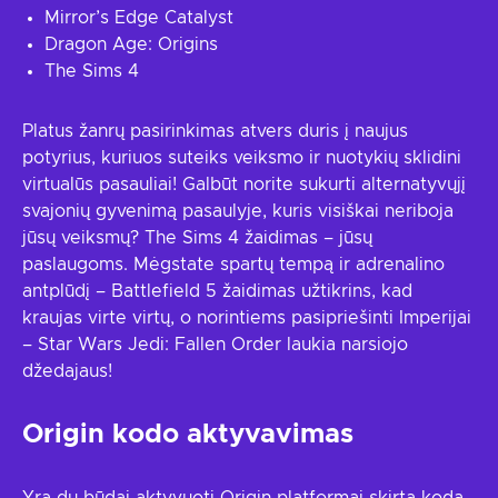
Mirror’s Edge Catalyst
Dragon Age: Origins
The Sims 4
Platus žanrų pasirinkimas atvers duris į naujus
potyrius, kuriuos suteiks veiksmo ir nuotykių sklidini
virtualūs pasauliai! Galbūt norite sukurti alternatyvųjį
svajonių gyvenimą pasaulyje, kuris visiškai neriboja
jūsų veiksmų? The Sims 4 žaidimas – jūsų
paslaugoms. Mėgstate spartų tempą ir adrenalino
antplūdį – Battlefield 5 žaidimas užtikrins, kad
kraujas virte virtų, o norintiems pasipriešinti Imperijai
– Star Wars Jedi: Fallen Order laukia narsiojo
džedajaus!
Origin kodo aktyvavimas