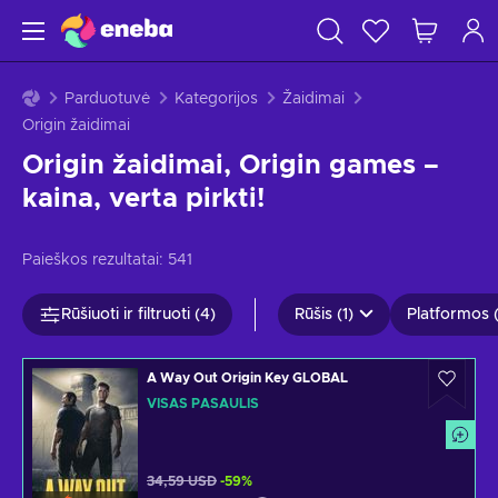
Parduotuvė
Kategorijos
Žaidimai
Origin žaidimai
Origin žaidimai, Origin games –
kaina, verta pirkti!
Paieškos rezultatai:
541
Rūšiuoti ir filtruoti (4)
Rūšis (1)
Platformos (
A Way Out Origin Key GLOBAL
VISAS PASAULIS
34,59 USD
-59%