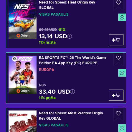
Need for Speed: Heat Origin Key
GLOBAL
VISAS PASAULIS
69,18 USD
-81%
13,14 USD
Origin
11
%
grįžta
EA SPORTS FC™ 26 The World's Game
Edition EA App Key (PC) EUROPE
EUROPA
Nuo
33,40 USD
Origin
11
%
grįžta
Need for Speed: Most Wanted Origin
Key GLOBAL
VISAS PASAULIS