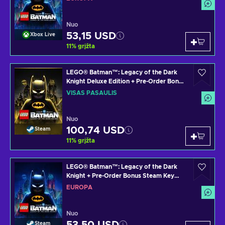
Nuo
53,15 USD
Xbox Live
11
%
grįžta
LEGO® Batman™: Legacy of the Dark
Knight Deluxe Edition + Pre-Order Bonus
Steam Key (PC) GLOBAL
VISAS PASAULIS
Nuo
100,74 USD
Steam
11
%
grįžta
LEGO® Batman™: Legacy of the Dark
Knight + Pre-Order Bonus Steam Key
(PC) EUROPE
EUROPA
Nuo
Steam