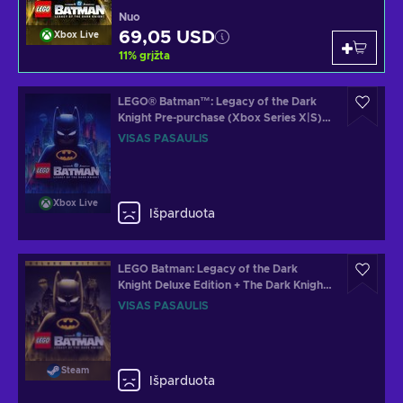
Nuo
69,05 USD
Xbox Live
11
%
grįžta
LEGO® Batman™: Legacy of the Dark
Knight Pre-purchase (Xbox Series X|S)
XBOX LIVE Key GLOBAL
VISAS PASAULIS
Xbox Live
Išparduota
LEGO Batman: Legacy of the Dark
Knight Deluxe Edition + The Dark Knight
Returns Batsuit Skin Steam Key (PC)
VISAS PASAULIS
GLOBAL
Steam
Išparduota