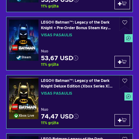
53,50 USD
11
%
grįžta
LEGO® Batman™: Legacy of the Dark
Knight + Pre-Order Bonus Steam Key
(PC) GLOBAL
VISAS PASAULIS
Nuo
53,67 USD
Steam
11
%
grįžta
LEGO® Batman™: Legacy of the Dark
Knight Deluxe Edition (Xbox Series X|S)
XBOX LIVE Key GLOBAL
VISAS PASAULIS
Nuo
74,47 USD
Xbox Live
11
%
grįžta