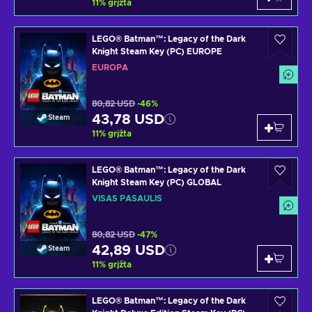
11
%
grįžta
LEGO® Batman™: Legacy of the Dark
Knight Steam Key (PC) EUROPE
EUROPA
80,82 USD
-46%
43,78 USD
Steam
11
%
grįžta
LEGO® Batman™: Legacy of the Dark
Knight Steam Key (PC) GLOBAL
VISAS PASAULIS
80,82 USD
-47%
42,89 USD
Steam
11
%
grįžta
LEGO® Batman™: Legacy of the Dark