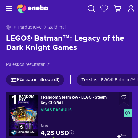
Parduotuvė
Žaidimai
LEGO® Batman™: Legacy of the
Dark Knight Games
Paieškos rezultatai:
21
Rūšiuoti ir filtruoti (3)
Tekstas
:
LEGO® Batman™: Le
1 Random Steam key - LEGO - Steam
Key GLOBAL
VISAS PASAULIS
Nuo
4,28 USD
Random Steam Key