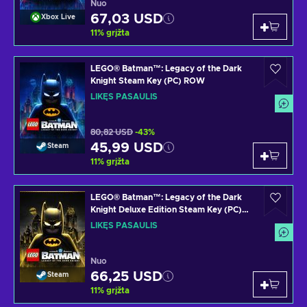
Nuo
67,03 USD
Xbox Live
11
%
grįžta
LEGO® Batman™: Legacy of the Dark
Knight Steam Key (PC) ROW
LIKĘS PASAULIS
80,82 USD
-43%
45,99 USD
Steam
11
%
grįžta
LEGO® Batman™: Legacy of the Dark
Knight Deluxe Edition Steam Key (PC)
ROW
LIKĘS PASAULIS
Nuo
66,25 USD
Steam
11
%
grįžta