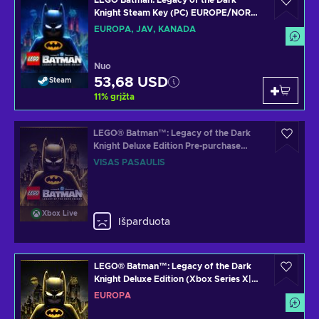
LEGO Batman: Legacy of the Dark
Knight Steam Key (PC) EUROPE/NORTH
AMERICA
EUROPA, JAV, KANADA
Nuo
53,68 USD
Steam
11
%
grįžta
LEGO® Batman™: Legacy of the Dark
Knight Deluxe Edition Pre-purchase
(Xbox Series X|S) XBOX LIVE Key
VISAS PASAULIS
GLOBAL
Xbox Live
Išparduota
LEGO® Batman™: Legacy of the Dark
Knight Deluxe Edition (Xbox Series X|S)
XBOX LIVE Key EUROPE
EUROPA