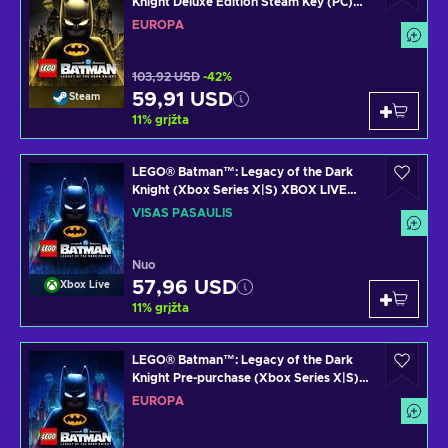
Knight Deluxe Edition Steam Key (PC)
EUROPE
EUROPA
103,92 USD
-42%
59,91 USD
Steam
11
%
grįžta
LEGO® Batman™: Legacy of the Dark
Knight (Xbox Series X|S) XBOX LIVE
Key GLOBAL
VISAS PASAULIS
Nuo
57,96 USD
Xbox Live
11
%
grįžta
LEGO® Batman™: Legacy of the Dark
Knight Pre-purchase (Xbox Series X|S)
XBOX LIVE Key EUROPE
EUROPA