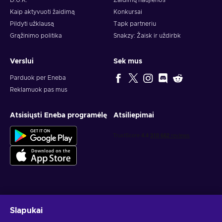
D.U.K.
Žaidimų naujienos
Kaip aktyvuoti žaidimą
Konkursai
Pildyti užklausą
Tapk partneriu
Grąžinimo politika
Snakzy: Žaisk ir uždirbk
Verslui
Sek mus
Parduok per Eneba
Reklamuok pas mus
Atsisiųsti Eneba programėlę
Atsiliepimai
Gauk asmeninius žaidimų pasiūlymus
Slapukai