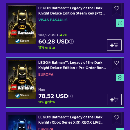
LEGO® Batman™: Legacy of the Dark
Knight Deluxe Edition Steam Key (PC)
GLOBAL
VISAS PASAULIS
103,92 USD
-42%
60,28 USD
Steam
11
%
grįžta
LEGO® Batman™: Legacy of the Dark
Knight Deluxe Edition + Pre-Order Bonus
Steam Key (PC) EUROPE
EUROPA
Nuo
78,52 USD
Steam
11
%
grįžta
LEGO® Batman™: Legacy of the Dark
Knight (Xbox Series X|S) XBOX LIVE
Key EUROPE
EUROPA