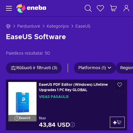
Parduotuvė
Kategorijos
EaseUS
EaseUS Software
Paieškos rezultatai:
50
Rūšiuoti ir filtruoti (3)
Platformos (1)
Region
EaseUS PDF Editor (Windows) Lifetime
Upgrades 1 PC Key GLOBAL
VISAS PASAULIS
Nuo
EaseUS
43,84 USD