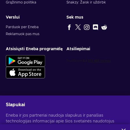
Grąžinimo politika
Snakzy: Žaisk ir uždirbk
Verslui
Sek mus
Parduok per Eneba
Reklamuok pas mus
Atsisiųsti Eneba programėlę
Atsiliepimai
Gauk asmeninius žaidimų pasiūlymus
Slapukai
Prenumeruoti
Eneba ir jos partneriai naudoja slapukus ir panašias
Atšaukti prenumeratą gali bet kada. Daugiau informacijos rasi
technologijas informacijai apie šios svetainės naudotojus
Privatumo pranešime
.
rinkti ir analizuoti. Šią informaciją naudojame, kad