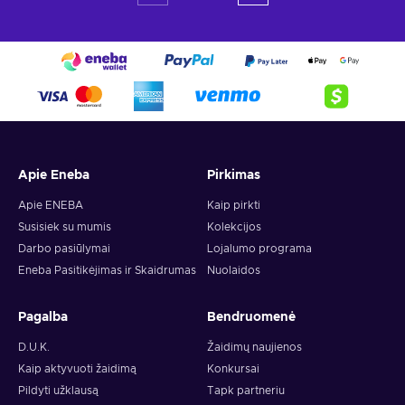
Apie Eneba
Pirkimas
Apie ENEBA
Kaip pirkti
Susisiek su mumis
Kolekcijos
Darbo pasiūlymai
Lojalumo programa
Eneba Pasitikėjimas ir Skaidrumas
Nuolaidos
Pagalba
Bendruomenė
D.U.K.
Žaidimų naujienos
Kaip aktyvuoti žaidimą
Konkursai
Pildyti užklausą
Tapk partneriu