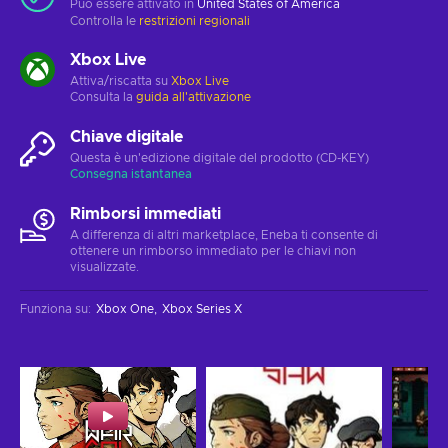
Può essere attivato in
United States of America
Controlla le
restrizioni regionali
Xbox Live
Attiva/riscatta su
Xbox Live
Consulta la
guida all'attivazione
Chiave digitale
Questa è un'edizione digitale del prodotto (CD-KEY)
Consegna istantanea
Rimborsi immediati
A differenza di altri marketplace, Eneba ti consente di
ottenere un rimborso immediato per le chiavi non
visualizzate.
Funziona su
:
Xbox One
Xbox Series X