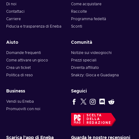
Di noi
Come acquistare
Contattaci
Raccolte
Carriere
Programma fedeltà
Fiducia e trasparenza di Eneba
Sconti
Aiuto
Comunità
Domande frequenti
Notizie sui videogiochi
Come attivare un gioco
Prezzi speciali
Crea un ticket
Diventa affiliato
Politica di reso
Snakzy: Gioca e Guadagna
Business
Seguici
Vendi su Eneba
Promuoviti con noi
SCELTA
DELLA
REDAZIONE
Scarica l'app di Eneba
Guarda le nostre recensioni