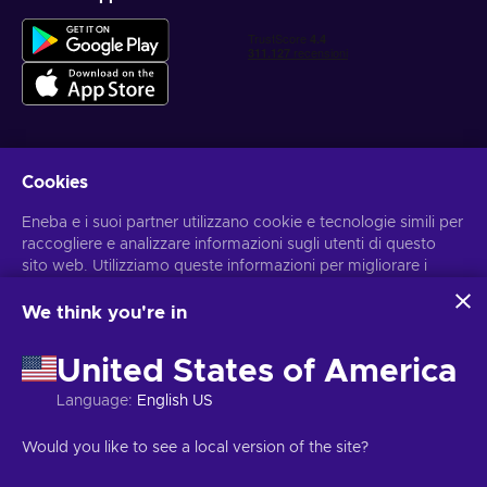
Cookies
Ottieni offerte di gioco personalizzate
Eneba e i suoi partner utilizzano cookie e tecnologie simili per
Iscriviti
raccogliere e analizzare informazioni sugli utenti di questo
sito web. Utilizziamo queste informazioni per migliorare i
Puoi annullare l'iscrizione in qualsiasi momento. Visita
l'informativa
sulla Privacy
per maggiori informazioni
contenuti, la pubblicità e altri servizi offerti sul sito. I tuoi dati
personali potrebbero anche essere usati per personalizzare
We think you're in
gli annunci pubblicitari.
Italiano
USD
Cliccando su “Accetta tutto”, acconsenti all'uso di queste
United States of America
tecnologie da parte di Eneba e dei suoi partner. Puoi
modificare il tuo consenso cliccando su “Personalizza”.
Language
:
English US
Per ulteriori informazioni sulle modalità di utilizzo dei tuoi dati
da parte di Google, consulta
Sicurezza e privacy di Google
Copyright © 2026 Eneba. Tutti i diritti sono riservati.
JSC ‘’Helis play’’,
Would you like to see a local version of the site?
Business
.
via Gyneju 4333, Vilnius, Repubblica della Lituania
Termini e
condizioni
,
Informativa sulla Privacy
,
Preferenze sui cookies
.