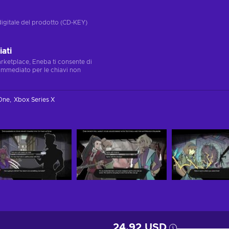
digitale del prodotto (CD-KEY)
ati
marketplace, Eneba ti consente di
immediato per le chiavi non
One
Xbox Series X
24,92 USD