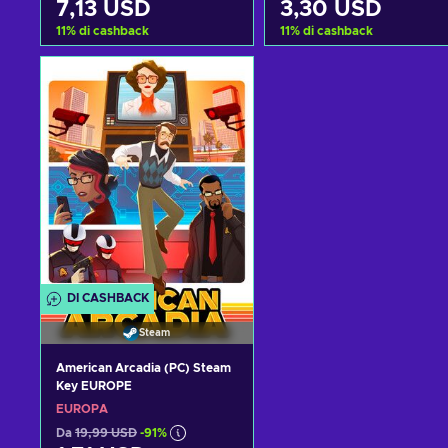
7,13 USD
3,30 USD
11
%
di cashback
11
%
di cashback
Aggiungi al carrello
Aggiungi al carrello
Visualizza offerte
Visualizza offerte
DI CASHBACK
Steam
American Arcadia (PC) Steam
Key EUROPE
EUROPA
Da
19,99 USD
-91%