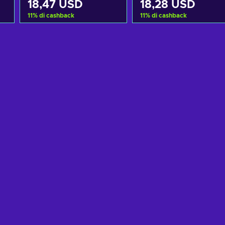
18,47 USD
18,28 USD
11
%
di cashback
11
%
di cashback
Aggiungi al carrello
Aggiungi al carrello
Visualizza offerte
Visualizza offerte