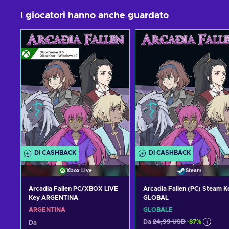
I giocatori hanno anche guardato
DI CASHBACK
DI CASHBACK
Xbox Live
Steam
Arcadia Fallen PC/XBOX LIVE
Arcadia Fallen (PC) Steam K
Key ARGENTINA
GLOBAL
ARGENTINA
GLOBALE
Da
24,99 USD
-87%
Da