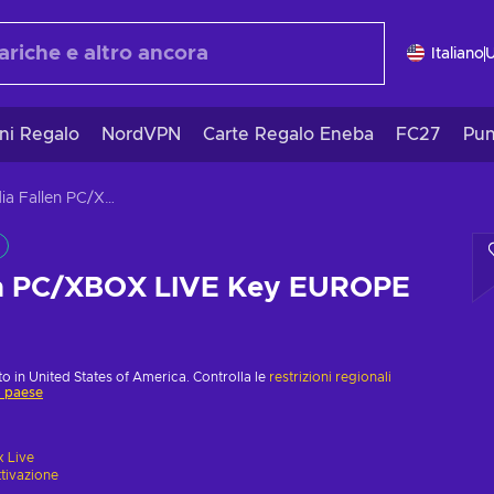
Italiano
ni Regalo
NordVPN
Carte Regalo Eneba
FC27
Pun
Arcadia Fallen PC/XBOX LIVE Key EUROPE
en PC/XBOX LIVE Key EUROPE
o in United States of America. Controlla le
restrizioni regionali
o paese
 Live
ttivazione