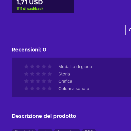
1,71 USD
11
%
di cashback
Aggiungi al carrello
C
Visualizza offerte
Recensioni
:
0
Modalità di gioco
Storia
Grafica
Colonna sonora
Descrizione del prodotto