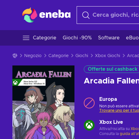
Categorie
Giochi -90%
Software
eBuo
Negozio
Categorie
Giochi
Xbox Giochi
Offerte sul cashback
Arcadia Fall
Europa
Non può essere attivat
Trovane uno per il tu
Xbox Live
Attiva/riscatta su
Xbox
Consulta la
guida all'a