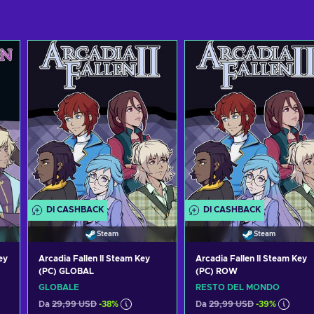
DI CASHBACK
DI CASHBACK
Steam
Steam
ey
Arcadia Fallen II Steam Key
Arcadia Fallen II Steam Key
(PC) GLOBAL
(PC) ROW
GLOBALE
RESTO DEL MONDO
Da
29,99 USD
-38%
Da
29,99 USD
-39%