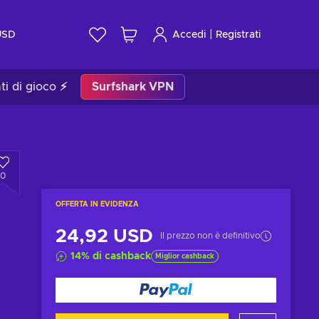
|
USD
Accedi
Registrati
ti di gioco ⚡
Surfshark VPN
0
OFFERTA IN EVIDENZA
24,92 USD
Il prezzo non è definitivo
14
%
di cashback
Miglior cashback