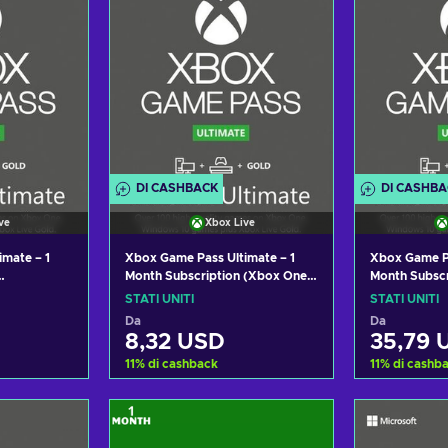
DI CASHBACK
DI CASHB
ve
Xbox Live
mate – 1
Xbox Game Pass Ultimate – 1
Xbox Game Pa
Month Subscription (Xbox One/
Month Subscr
n-stackable
Windows 10) non-stackable
One/Windows
STATI UNITI
STATI UNITI
S
Xbox Live Key UNITED STATES
UNITED STA
Da
Da
8,32 USD
35,79 
11
%
di cashback
11
%
di cashb
arrello
Aggiungi al carrello
Aggiung
fferte
Visualizza offerte
Visual