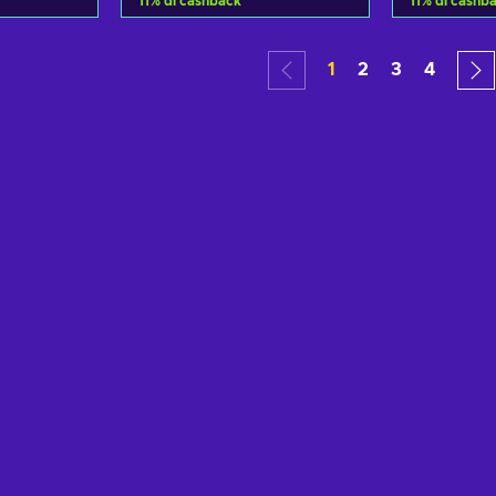
11
%
di cashback
11
%
di cashb
arrello
Aggiungi al carrello
Aggiung
1
2
3
4
fferte
Visualizza offerte
Visual