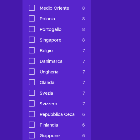
Medio Oriente
8
Polonia
8
Portogallo
8
Singapore
8
Belgio
7
Danimarca
7
Ungheria
7
Olanda
7
Svezia
7
Svizzera
7
Repubblica Ceca
6
Finlandia
6
Giappone
6