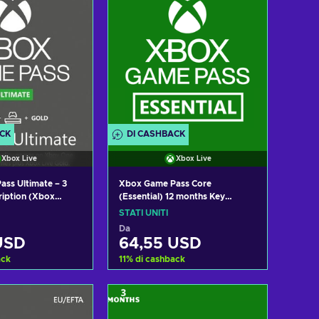
ACK
DI CASHBACK
Xbox Live
Xbox Live
ss Ultimate – 3
Xbox Game Pass Core
iption (Xbox
(Essential) 12 months Key
 10) Xbox Live Key
UNITED STATES
STATI UNITI
TES
Da
USD
64,55 USD
ack
11
%
di cashback
i al carrello
Aggiungi al carrello
izza offerte
Visualizza offerte