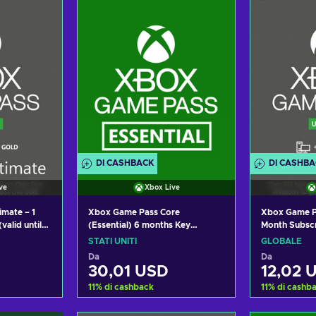
fferte
Visualizza offerte
Visual
DI CASHBACK
DI CASHB
ve
Xbox Live
mate – 1
Xbox Game Pass Core
Xbox Game Pa
valid until
(Essential) 6 months Key
Month Subscr
ox One/
UNITED STATES
(Xbox/Windo
STATI UNITI
GLOBALE
ackable
Key GLOBAL
Da
Da
TED STATES
30,01 USD
12,02 
11
%
di cashback
11
%
di cashb