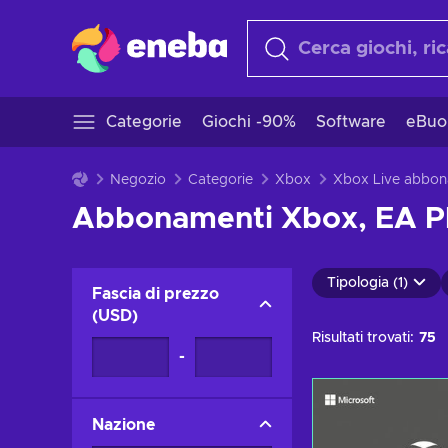
Categorie
Giochi -90%
Software
eBuo
Negozio
Categorie
Xbox
Abbonamenti Xbox, EA Pla
Tipologia (1)
Fascia di prezzo
(
USD
)
Risultati trovati:
75
-
Nazione