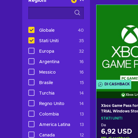
Regioni
4
Globale
40
Stati Uniti
35
Europa
32
Argentina
16
Messico
16
Brasile
15
DI CASHBACK
Turchia
14
Xbox Li
Regno Unito
14
Xbox Game Pass for 
TRIAL Windows Sto
Colombia
13
UNITED STATES
STATI UNITI
America Latina
13
Da
6,92 USD
Canada
12