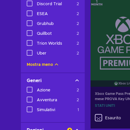
Aggiungi al c
Discord Trial
2
Visualizza o
ESEA
2
Grubhub
2
Quillbot
2
Trion Worlds
2
Uber
2
Mostra meno
Generi
Xbox Li
Azione
2
Xbox Game Pass Pr
mese PROVA Key U
Avventura
2
STATES
STATI UNITI
Simulativi
1
Esaurito