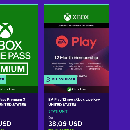
i al carrello
Aggiungi al carrello
izza offerte
Visualizza offerte
ACK
DI CASHBACK
Xbox Live
Xbox Live
ass Premium 3
EA Play 12 mesi Xbox Live Key
UNITED STATES
UNITED STATES
STATI UNITI
Da
 USD
38,09 USD