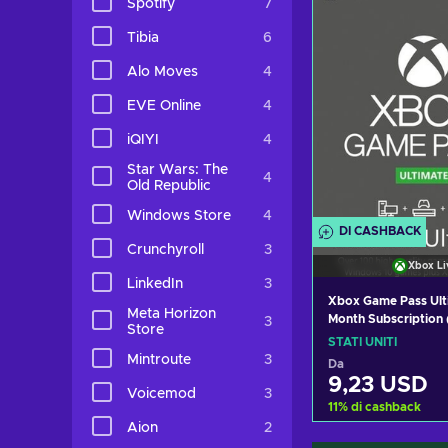
Spotify
7
Visualizza o
Tibia
6
Alo Moves
4
EVE Online
4
iQIYI
4
Star Wars: The
4
Old Republic
Windows Store
4
DI CASHBACK
Crunchyroll
3
Xbox Li
LinkedIn
3
Xbox Game Pass Ulti
Meta Horizon
Month Subscription (
3
Store
31st July 2026) (Xb
STATI UNITI
Windows 10) non-st
Mintroute
3
Da
Xbox Live Key UNI
9,23 USD
Voicemod
3
11
%
di cashback
Aion
2