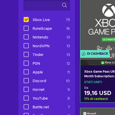
Xbox Live
75
RuneScape
16
Nintendo
13
NordVPN
13
DI CASHBACK
Tinder
13
Xbox Li
PSN
12
Xbox Game Pass Ulti
Apple
11
Month Subscription
Discord
10
Windows 10) Xbox L
STATI UNITI
UNITED STATES
Da
Hornet
9
19,16 USD
YouTube
8
11
%
di cashback
Battle.net
7
Aggiungi al c