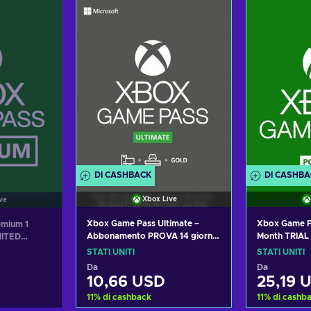
arrello
Aggiungi al carrello
Aggiung
fferte
Visualizza offerte
Visual
DI CASHBACK
DI CASHB
Xbox Live
ve
Xbox Game Pass Ultimate –
Xbox Game Pa
emium 1
Abbonamento PROVA 14 giorni
Month TRIAL
NITED
(Xbox One/ Windows 10) Xbox
Non-stackab
STATI UNITI
STATI UNITI
Live Key UNITED STATES
STATES
Da
Da
10,66 USD
25,19 
11
%
di cashback
11
%
di cashb