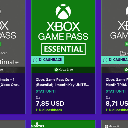
DI CASHBACK
DI CASHB
ve
Xbox Live
mate – 1
Xbox Game Pass Core
Xbox Game Pa
 (Xbox One/
(Essential) 1 month Key UNITED
Month TRIAL 
ive Key
STATES
(Xbox/Windo
STATI UNITI
STATI UNITI
Key UNITED
Da
Da
7,85 USD
8,71 U
11
%
di cashback
11
%
di cashb
arrello
Aggiungi al carrello
Aggiung