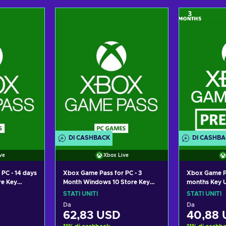
Aggiungi al carrello
Aggiung
Visualizza offerte
Visual
DI CASHBACK
DI CASHB
ve
Xbox Live
PC - 14 days
Xbox Game Pass for PC - 3
Xbox Game P
re Key
Month Windows 10 Store Key
months Key 
UNITED STATES
STATI UNITI
STATI UNITI
Da
Da
62,83 USD
40,88