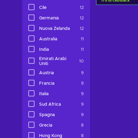
11
%
di cashback
Cile
12
Aggiungi al c
Germania
12
Visualizza o
Nuova Zelanda
12
Australia
11
India
11
Emirati Arabi
10
Uniti
Austria
9
Francia
9
Italia
9
Sud Africa
9
Spagna
9
Grecia
8
Hong Kong
8