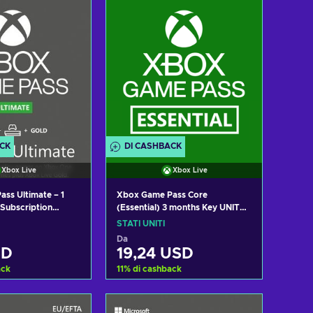
ACK
DI CASHBACK
Xbox Live
Xbox Live
ss Ultimate – 1
Xbox Game Pass Core
Subscription
(Essential) 3 months Key UNITED
ws) Non-stackable
STATES
STATI UNITI
 STATES
Da
SD
19,24 USD
ack
11
%
di cashback
i al carrello
Aggiungi al carrello