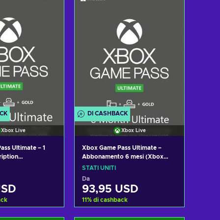
izza offerte
Visualizza offerte
ACK
DI CASHBACK
Xbox Live
Xbox Live
ss Ultimate – 1
Xbox Game Pass Ultimate –
iption
Abbonamento 6 mesi (Xbox
ws) Non-stackable
One/ Windows 10) Xbox Live
STATI UNITI
Key UNITED STATES
Da
USD
93,95 USD
ack
11
%
di cashback