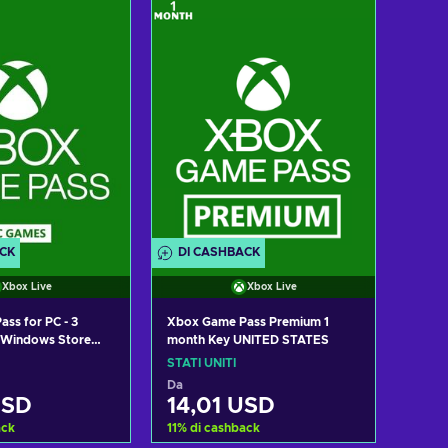
i al carrello
Aggiungi al carrello
izza offerte
Visualizza offerte
ACK
DI CASHBACK
Xbox Live
Xbox Live
ss for PC - 3
Xbox Game Pass Premium 1
 Windows Store
month Key UNITED STATES
le Key UNITED
STATI UNITI
Da
USD
14,01 USD
ack
11
%
di cashback