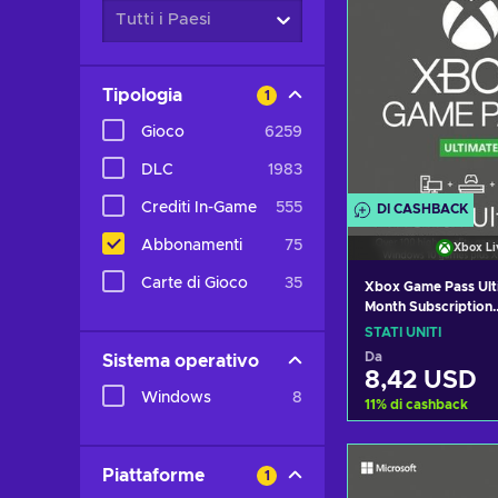
Tutti i Paesi
Tipologia
1
Gioco
6259
DLC
1983
Crediti In-Game
555
DI CASHBACK
Abbonamenti
75
Xbox Li
Carte di Gioco
35
Xbox Game Pass Ulti
Month Subscription
(Xbox/Windows) No
STATI UNITI
Key UNITED STATE
Da
Sistema operativo
8,42 USD
Windows
8
11
%
di cashback
Aggiungi al c
Piattaforme
1
Visualizza o