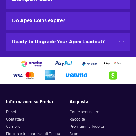
Battle Pass. It’s all about giving your characters style
and flair.
Yes! Apex Coins are the in-game currency you
Do Apex Coins expire?
purchase, while Apex Packs are loot boxes that
contain random cosmetic items. Coins give you choice,
packs give you surprises.
No. Once Apex Coins are in your account, they stay
Ready to Upgrade Your Apex Loadout?
there until you spend them — no rush, no pressure.
Buy Apex Coins or gift a friend today! Instant delivery,
safe payment, and great value — Eneba is your go-to
for Apex Coins and Apex Legends gift cards.
Informazioni su Eneba
Acquista
Di noi
Come acquistare
Contattaci
Raccolte
Carriere
Programma fedeltà
Fiducia e trasparenza di Eneba
Sconti