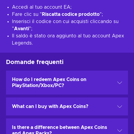
Accedi al tuo account EA;
Fare clic su "
Riscatta codice prodotto
";
Inserisci il codice con cui acquisti cliccando su
"
Avanti
";
Il saldo è stato ora aggiunto al tuo account Apex
Legends.
Domande frequenti
How do I redeem Apex Coins on
PlayStation/Xbox/PC?
Sign in to your EA account, click "Redeem Product
What can I buy with Apex Coins?
Code," and enter the code from your Eneba purchase.
Your Apex Coins will be added to your account
instantly.
Apex Coins let you unlock Legend skins, weapon skins,
Is there a difference between Apex Coins
Apex Packs, items from the Rotating Store, and the
and Apex Packs?