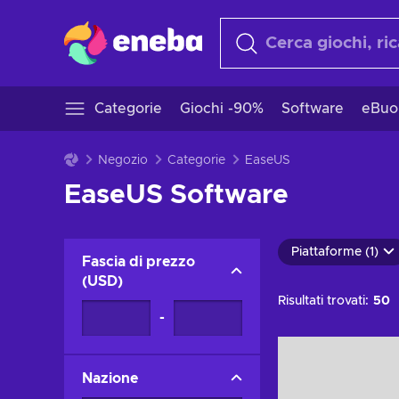
Categorie
Giochi -90%
Software
eBuo
Negozio
Categorie
EaseUS
EaseUS Software
Piattaforme (1)
Fascia di prezzo
(
USD
)
Risultati trovati:
50
-
Nazione