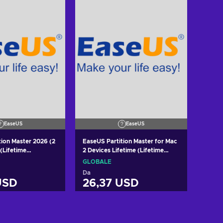
EaseUS
EaseUS
tion Master 2026 (2
EaseUS Partition Master for Mac
 (Lifetime
2 Devices Lifetime (Lifetime
ey GLOBAL
Upgrades) Key GLOBAL
GLOBALE
Da
USD
26,37 USD
i al carrello
Aggiungi al carrello
izza offerte
Visualizza offerte