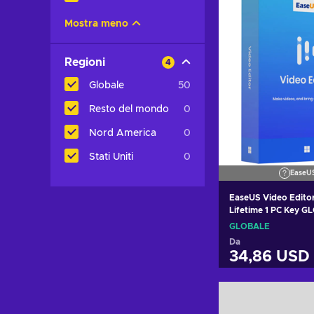
Mostra meno
Regioni
4
Globale
50
Resto del mondo
0
Nord America
0
Stati Uniti
0
EaseU
EaseUS Video Edito
Lifetime 1 PC Key 
GLOBALE
Da
34,86 USD
Aggiungi al c
Visualizza o