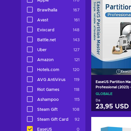
Apple
170
Brawlhalla
167
Avast
161
Evixcard
148
Battle.net
143
Uber
127
Amazon
121
Hotels.com
120
EaseU
AVG AntiVirus
119
EaseUS Partition Ma
Professional (2023) 
Riot Games
118
Lifetime Licence K
GLOBALE
Ashampoo
115
Da
23,95 USD
Steam Gift
108
Aggiungi al c
Steam Gift Card
92
EaseUS
0
Visualizza o