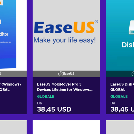
S
EaseUS
r (Windows)
EaseUS MobiMover Pro 3
EaseUS Disk 
GLOBAL
Devices Lifetime for Windows
GLOBAL
(Lifetime Upgrades) Key
GLOBALE
GLOBALE
GLOBAL
Da
Da
38,45 USD
38,45 
arrello
Aggiungi al carrello
Aggiung
fferte
Visualizza offerte
Visual