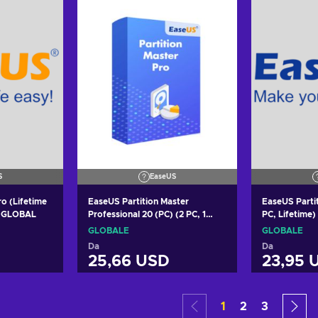
S
EaseUS
o (Lifetime
EaseUS Partition Master
EaseUS Parti
, 1 PC) Key GLOBAL
Professional 20 (PC) (2 PC, 1
PC, Lifetime)
Year) Key GLOBAL
Upgrades) K
GLOBALE
GLOBALE
Da
Da
25,66 USD
23,95 
arrello
Aggiungi al carrello
Aggiung
1
2
3
fferte
Visualizza offerte
Visual