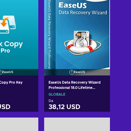
EaseUS
EaseUS
Copy Pro Key
EaseUs Data Recovery Wizard
Professional 18.0 Lifetime
Upgrade - 1 Device Lifetime Key
GLOBALE
GLOBAL
Da
USD
38,12 USD
i al carrello
Aggiungi al carrello
izza offerte
Visualizza offerte