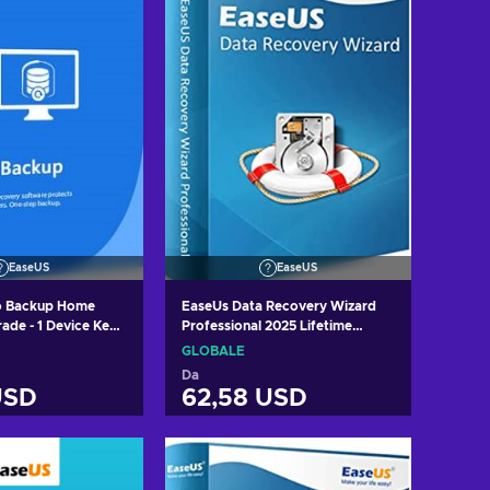
EaseUS
EaseUS
o Backup Home
EaseUs Data Recovery Wizard
ade - 1 Device Key
Professional 2025 Lifetime
Upgrade - 1 Device Lifetime Key
GLOBALE
GLOBAL
Da
USD
62,58 USD
i al carrello
Aggiungi al carrello
izza offerte
Visualizza offerte