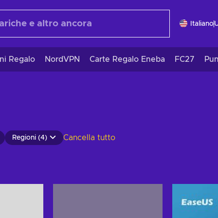
Italiano
ni Regalo
NordVPN
Carte Regalo Eneba
FC27
Pun
Cancella tutto
Regioni (4)