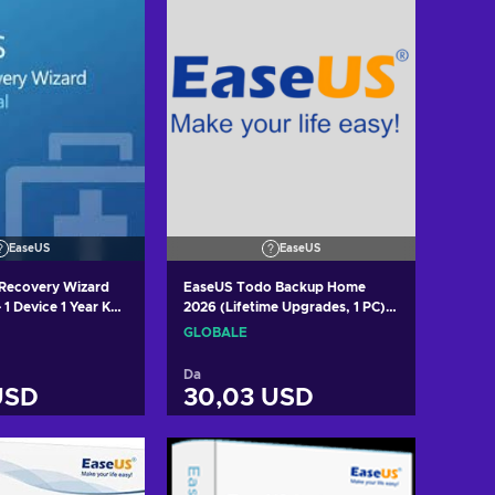
EaseUS
EaseUS
 Recovery Wizard
EaseUS Todo Backup Home
- 1 Device 1 Year Key
2026 (Lifetime Upgrades, 1 PC)
Key GLOBAL
GLOBALE
Da
USD
30,03 USD
i al carrello
Aggiungi al carrello
izza offerte
Visualizza offerte