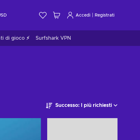
|
USD
Accedi
Registrati
ti di gioco ⚡
Surfshark VPN
Successo: I più richiesti