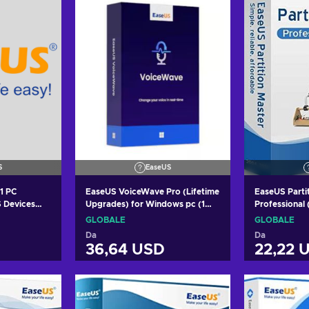
S
EaseUS
1 PC
EaseUS VoiceWave Pro (Lifetime
EaseUS Parti
S Devices
Upgrades) for Windows pc (1
Professional 
Upgrades) Key
PC, Lifetime) Key GLOBAL
Lifetime Lic
GLOBALE
GLOBALE
Da
Da
36,64 USD
22,22 
arrello
Aggiungi al carrello
Aggiung
fferte
Visualizza offerte
Visual