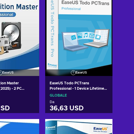
EaseUS
EaseUS
tion Master
EaseUS Todo PCTrans
(2025) - 2 PC
Professional - 1 Device Lifetime
ence Key GLOBAL
Key GLOBAL
GLOBALE
Da
USD
36,63 USD
i al carrello
Aggiungi al carrello
izza offerte
Visualizza offerte