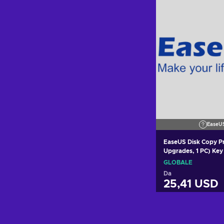
EaseU
EaseUS Disk Copy Pr
Upgrades
GLOBALE
Da
25,41 USD
Aggiungi al c
Visualizza o