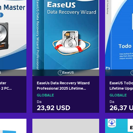
S
EaseUS
ster
EaseUs Data Recovery Wizard
EaseUS ToD
- 2 PC
Professional 2025 Lifetime
Lifetime Upgr
ey GLOBAL
Upgrade - 1 Device 1 Month Key
GLOBAL
GLOBALE
GLOBALE
GLOBAL
Da
Da
23,92 USD
26,37 
arrello
Aggiungi al carrello
Aggiung
fferte
Visualizza offerte
Visual