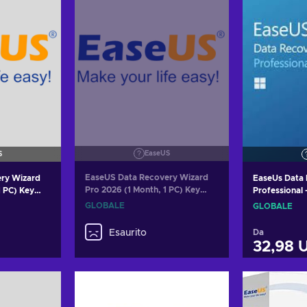
EaseUS
S
EaseUS Data Recovery Wizard
ry Wizard
EaseUs Data
Pro 2026 (1 Month, 1 PC) Key
1 PC) Key
Professional 
GLOBAL
GLOBAL
GLOBALE
GLOBALE
Esaurito
Da
32,98 
arrello
Aggiung
fferte
Visual