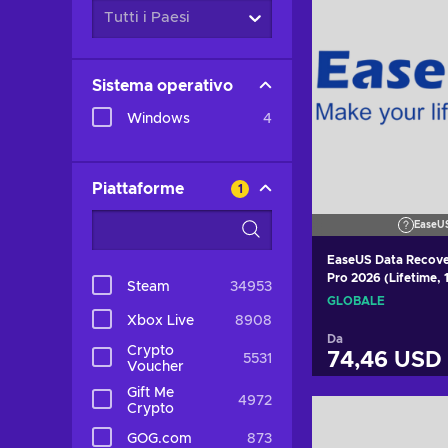
Tutti i Paesi
Sistema operativo
Windows
4
Piattaforme
1
EaseU
EaseUS Data Recove
Pro 2026 (Lifetime, 
Steam
34953
GLOBAL
GLOBALE
Xbox Live
8908
Da
Crypto
74,46 USD
5531
Voucher
Gift Me
4972
Aggiungi al c
Crypto
GOG.com
873
Visualizza o