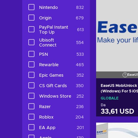
Nintendo
832
Origin
679
PayPal Instant
613
Top Up
Ubisoft
554
Connect
PSN
533
Rewarble
465
Epic Games
352
EaseU
CS Gift Cards
350
EaseUS MobiUnlock 
(Windows) For 5 iO
Windows Store
252
Lifetime (Lifetime 
GLOBALE
GLOBAL
Da
Razer
236
33,61 USD
Roblox
204
Aggiungi al c
EA App
201
Visualizza o