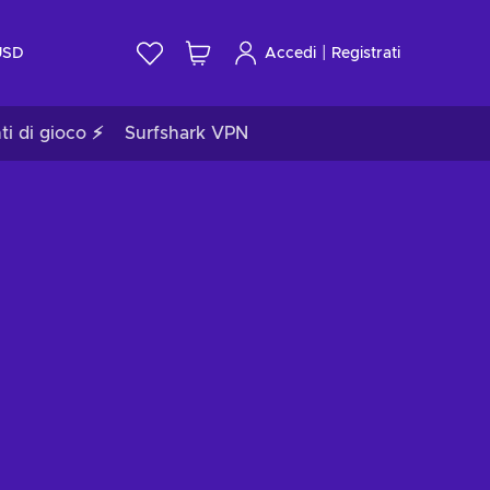
|
USD
Accedi
Registrati
ti di gioco ⚡
Surfshark VPN