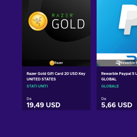
Razer
Rewarble 
Razer Gold Gift Card 20 USD Key
Rewarble Paypal 5
UNITED STATES
GLOBAL
STATI UNITI
GLOBALE
Da
Da
19,49 USD
5,66 USD
Aggiungi al carrello
Aggiungi al 
Visualizza offerte
Visualizza 