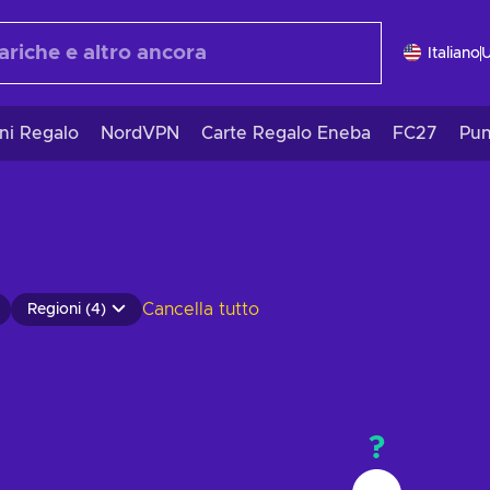
Italiano
ni Regalo
NordVPN
Carte Regalo Eneba
FC27
Pun
Cancella tutto
Regioni (4)
?