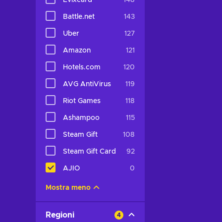
Evixcard
148
Battle.net
143
Uber
127
Amazon
121
Hotels.com
120
AVG AntiVirus
119
Riot Games
118
Ashampoo
115
Steam Gift
108
Steam Gift Card
92
AJIO
0
Mostra meno
Regioni
4