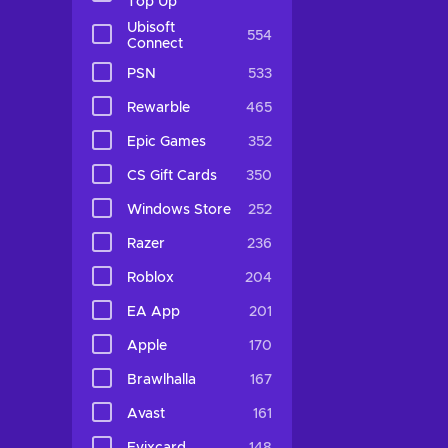
Top Up
Ubisoft
554
Connect
PSN
533
Rewarble
465
Epic Games
352
CS Gift Cards
350
Windows Store
252
Razer
236
Roblox
204
EA App
201
Apple
170
Brawlhalla
167
Avast
161