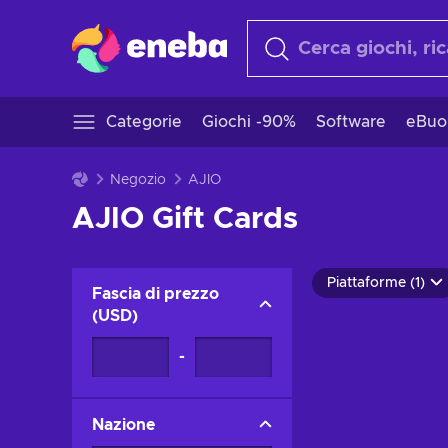
Categorie
Giochi -90%
Software
eBuo
Negozio
AJIO
AJIO Gift Cards
Piattaforme (1)
Fascia di prezzo
(
USD
)
-
Nazione