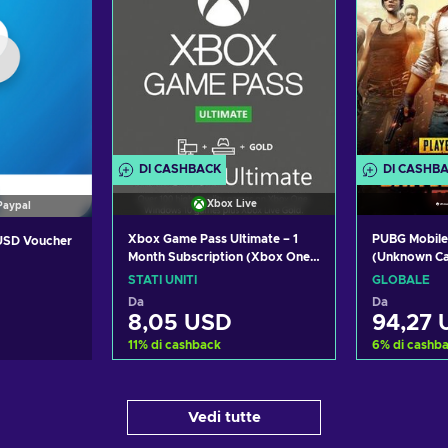
DI CASHBACK
DI CASHB
Xbox Live
Paypal
Xbox Game Pass Ultimate – 1
PUBG Mobile
 USD Voucher
Month Subscription (Xbox One/
(Unknown C
Windows 10) non-stackable
STATI UNITI
GLOBALE
Xbox Live Key UNITED STATES
Da
Da
8,05 USD
94,27 
11
%
di cashback
6
%
di cashb
Aggiungi al carrello
Aggiung
carrello
Vedi tutte
Visualizza offerte
Visual
offerte