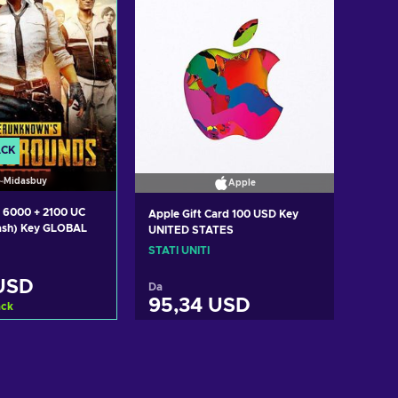
ACK
Midasbuy
Apple
 6000 + 2100 UC
Apple Gift Card 100 USD Key
ash) Key GLOBAL
UNITED STATES
STATI UNITI
USD
Da
95,34 USD
ack
i al carrello
Aggiungi al carrello
izza offerte
Visualizza offerte