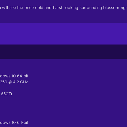
 will see the once cold and harsh looking surrounding blossom rig
ndows 10 64-bit
4350 @ 4.2 GHz
 650Ti
ndows 10 64-bit