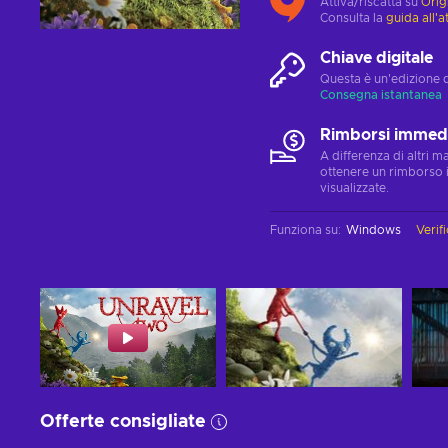
Attiva/riscatta su
Orig
Consulta la
guida all'a
Chiave digitale
Questa è un'edizione 
Consegna istantanea
Rimborsi immedi
A differenza di altri 
ottenere un rimborso 
visualizzate.
Funziona su
:
Windows
Verifi
Offerte consigliate