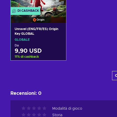
DI CASHBACK
Origin
Unravel (ENG/FR/ES) Origin
Key GLOBAL
GLOBALE
Da
9,90 USD
11
%
di cashback
Aggiungi al carrello
C
Visualizza offerte
Recensioni
:
0
Modalità di gioco
Storia