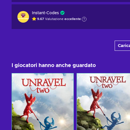
Instant-Codes
9.67
Valutazione
eccellente
Carica
I giocatori hanno anche guardato