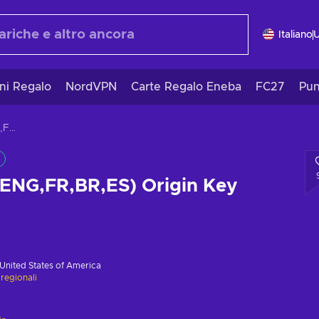
Italiano
ni Regalo
NordVPN
Carte Regalo Eneba
FC27
Pun
Unravel Two (ENG,FR,BR,ES) Origin Key GLOBAL
(ENG,FR,BR,ES) Origin Key
United States of America
 regionali