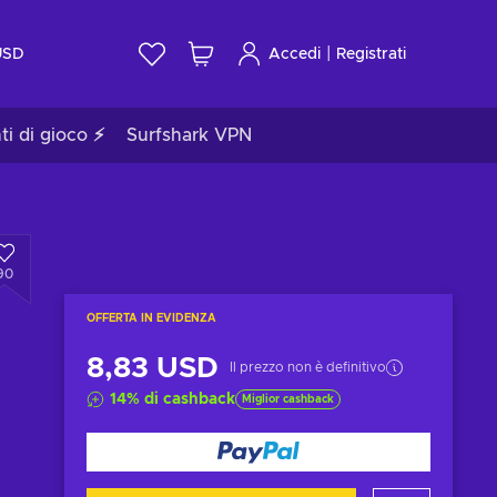
|
USD
Accedi
Registrati
ti di gioco ⚡
Surfshark VPN
90
OFFERTA IN EVIDENZA
8,83 USD
Il prezzo non è definitivo
14
%
di cashback
Miglior cashback