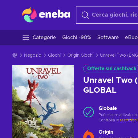
Categorie
Giochi -90%
Software
eBuo
Negozio
Giochi
Origin Giochi
Offerte sul cashback
Unravel Two 
GLOBAL
Globale
Può essere attivato in
Controlla le
restrizioni
Origin