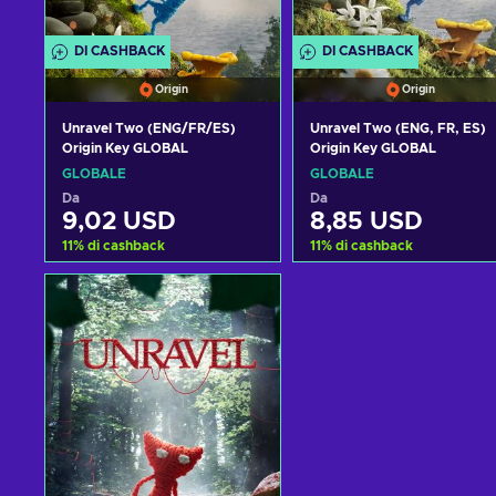
DI CASHBACK
DI CASHBACK
Origin
Origin
Unravel Two (ENG/FR/ES)
Unravel Two (ENG, FR, ES)
Origin Key GLOBAL
Origin Key GLOBAL
GLOBALE
GLOBALE
Da
Da
9,02 USD
8,85 USD
11
%
di cashback
11
%
di cashback
Aggiungi al carrello
Aggiungi al carrello
Visualizza offerte
Visualizza offerte