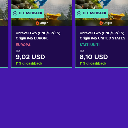
DI CASHBACK
DI CASHBACK
Origin
Origin
Unravel Two (ENG/FR/ES)
Unravel Two (ENG/FR/ES)
Origin Key EUROPE
Origin Key UNITED STATES
EUROPA
STATI UNITI
Da
Da
9,02 USD
8,10 USD
11
%
di cashback
11
%
di cashback
Aggiungi al carrello
Aggiungi al carrello
Visualizza offerte
Visualizza offerte