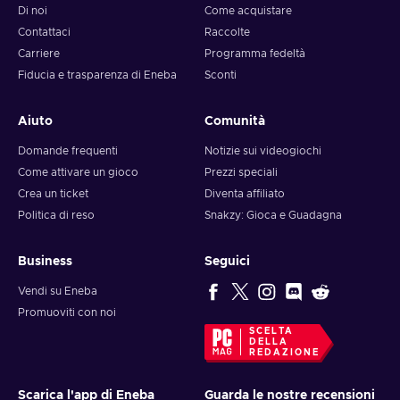
Di noi
Come acquistare
Contattaci
Raccolte
Carriere
Programma fedeltà
Fiducia e trasparenza di Eneba
Sconti
Aiuto
Comunità
Domande frequenti
Notizie sui videogiochi
Come attivare un gioco
Prezzi speciali
Crea un ticket
Diventa affiliato
Politica di reso
Snakzy: Gioca e Guadagna
Business
Seguici
Vendi su Eneba
Promuoviti con noi
SCELTA
DELLA
REDAZIONE
Scarica l'app di Eneba
Guarda le nostre recensioni