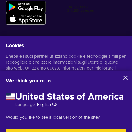
Cookies
Ottieni offerte di gioco personalizzate
Eneba e i suoi partner utilizzano cookie e tecnologie simili per
Iscriviti
raccogliere e analizzare informazioni sugli utenti di questo
Puoi annullare l'iscrizione in qualsiasi momento. Visita
sito web. Utilizziamo queste informazioni per migliorare i
l'informativa
sulla Privacy
per maggiori informazioni
contenuti, la pubblicità e altri servizi offerti sul sito. I tuoi dati
personali potrebbero anche essere usati per personalizzare
We think you're in
gli annunci pubblicitari.
Italiano
USD
Cliccando su “Accetta tutto”, acconsenti all'uso di queste
United States of America
tecnologie da parte di Eneba e dei suoi partner. Puoi
modificare il tuo consenso cliccando su “Personalizza”.
Language
:
English US
Per ulteriori informazioni sulle modalità di utilizzo dei tuoi dati
da parte di Google, consulta
Sicurezza e privacy di Google
Copyright © 2026 Eneba. Tutti i diritti sono riservati.
JSC ‘’Helis play’’,
Would you like to see a local version of the site?
Business
.
via Gyneju 4333, Vilnius, Repubblica della Lituania
Termini e
condizioni
,
Informativa sulla Privacy
,
Preferenze sui cookies
.