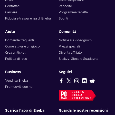
Di noi
Come acquistare
Contattaci
Raccolte
Carriere
Programma fedeltà
Fiducia e trasparenza di Eneba
Sconti
Aiuto
Comunità
Domande frequenti
Notizie sui videogiochi
Come attivare un gioco
Prezzi speciali
Crea un ticket
Diventa affiliato
Politica di reso
Snakzy: Gioca e Guadagna
Business
Seguici
Vendi su Eneba
Promuoviti con noi
SCELTA
DELLA
REDAZIONE
Scarica l'app di Eneba
Guarda le nostre recensioni