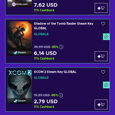
7,62 USD
GOG.com
11
%
Cashback
Shadow of the Tomb Raider Steam Key
GLOBAL
GLOBALE
39,99 USD
-85%
6,14 USD
Steam
11
%
Cashback
XCOM 2 Steam Key GLOBAL
GLOBALE
19,99 USD
-86%
2,79 USD
Steam
11
%
Cashback