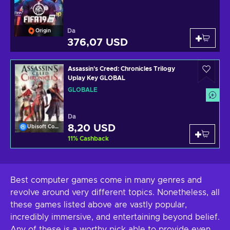
Da
Origin
376,07 USD
Assassin's Creed: Chronicles Trilogy
Uplay Key GLOBAL
GLOBALE
Da
8,20 USD
Ubisoft Connect
11
%
Cashback
Best computer games come in many genres and
revolve around very different topics. Nonetheless, all
these games listed above are vastly popular,
incredibly immersive, and entertaining beyond belief.
Any of these is a worthy pick able to provide even