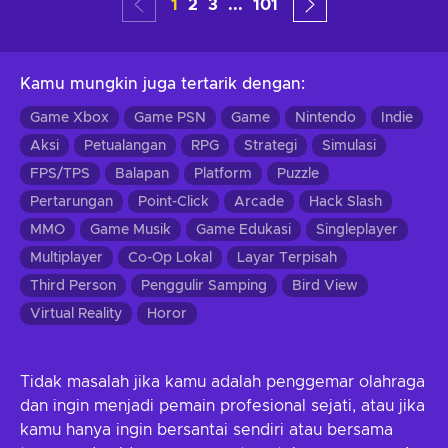
1
2
3
...
101
Kamu mungkin juga tertarik dengan
:
Game Xbox
Game PSN
Game
Nintendo
Indie
Aksi
Petualangan
RPG
Strategi
Simulasi
FPS/TPS
Balapan
Platform
Puzzle
Pertarungan
Point-Click
Arcade
Hack Slash
MMO
Game Musik
Game Edukasi
Singleplayer
Multiplayer
Co-Op Lokal
Layar Terpisah
Third Person
Penggulir Samping
Bird View
Virtual Reality
Horor
Tidak masalah jika kamu adalah penggemar olahraga
dan ingin menjadi pemain profesional sejati, atau jika
kamu hanya ingin bersantai sendiri atau bersama