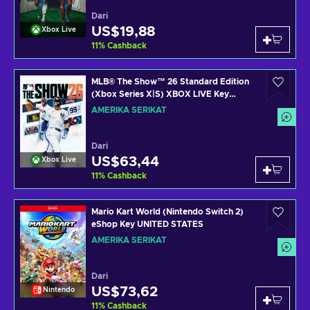
Dari
US$19,88
Xbox Live
11
%
Cashback
MLB® The Show™ 26 Standard Edition
(Xbox Series X|S) XBOX LIVE Key
UNITED STATES
AMERIKA SERIKAT
Dari
US$63,44
Xbox Live
11
%
Cashback
Mario Kart World (Nintendo Switch 2)
eShop Key UNITED STATES
AMERIKA SERIKAT
Dari
US$73,62
Nintendo
11
%
Cashback