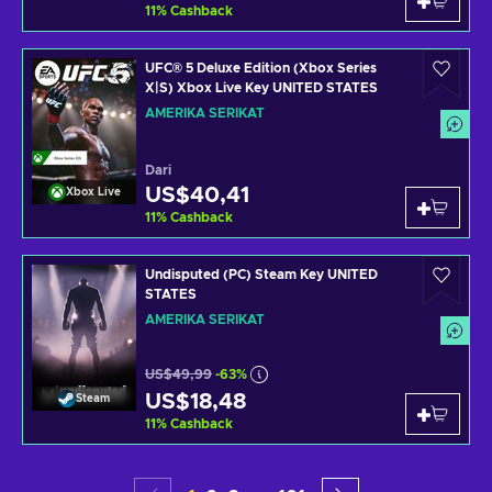
11
%
Cashback
UFC® 5 Deluxe Edition (Xbox Series
X|S) Xbox Live Key UNITED STATES
AMERIKA SERIKAT
Dari
US$40,41
Xbox Live
11
%
Cashback
Undisputed (PC) Steam Key UNITED
STATES
AMERIKA SERIKAT
US$49,99
-63%
US$18,48
Steam
11
%
Cashback