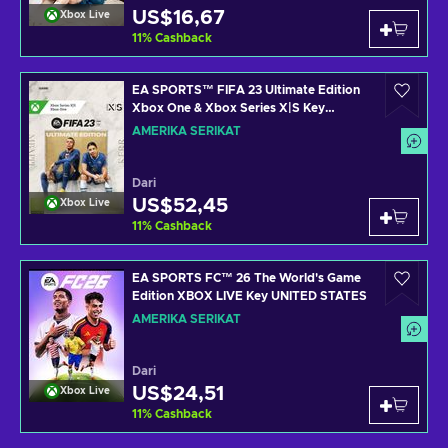
US$16,67
Xbox Live
11
%
Cashback
EA SPORTS™ FIFA 23 Ultimate Edition
Xbox One & Xbox Series X|S Key
UNITED STATES
AMERIKA SERIKAT
Dari
US$52,45
Xbox Live
11
%
Cashback
EA SPORTS FC™ 26 The World's Game
Edition XBOX LIVE Key UNITED STATES
AMERIKA SERIKAT
Dari
US$24,51
Xbox Live
11
%
Cashback