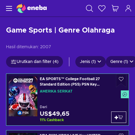
Game Sports | Genre Olahraga
Hasil ditemukan:
2007
Urutkan dan filter (4)
Jenis (1)
Genre (1)
EA SPORTS™ College Football 27
Standard Edition (PS5) PSN Key
UNITED STATES
AMERIKA SERIKAT
Dari
US$49,65
PSN
11
%
Cashback