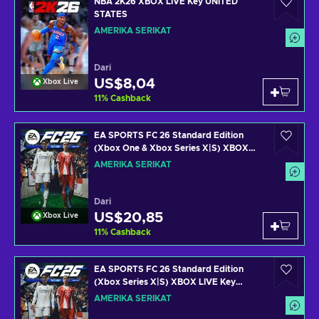
NBA 2K26 XBOX LIVE Key UNITED
STATES
AMERIKA SERIKAT
Dari
US$8,04
Xbox Live
11
%
Cashback
EA SPORTS FC 26 Standard Edition
(Xbox One & Xbox Series X|S) XBOX
LIVE Key UNITED STATES
AMERIKA SERIKAT
Dari
US$20,85
Xbox Live
11
%
Cashback
EA SPORTS FC 26 Standard Edition
(Xbox Series X|S) XBOX LIVE Key
UNITED STATES
AMERIKA SERIKAT