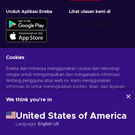
Unduh Aplikasi Eneba
Lihat ulasan kami di
Cookies
Dapatkan penawaran game yang dipersonalisasi
Eneba dan mitranya menggunakan cookie dan teknologi
serupa untuk mengumpulkan dan menganalisis informasi
Berlangganan
tentang pengguna situs web ini. Kami menggunakan
Kamu dapat berhenti berlangganan kapan saja. Kunjungi
informasi ini untuk meningkatkan konten, iklan, dan layanan
Pemberitahuan privasi
untuk informasi lebih lanjut
lainnya di situs. Data pribadimu juga dapat digunakan untuk
personalisasi iklan.
We think you're in
Dengan mengklik 'Terima Semua', kamu menyetujui
Bahasa Indonesia
USD
penggunaan teknologi ini oleh Eneba dan mitranya. Kamu
United States of America
dapat menyesuaikan persetujuanmu dengan mengklik
'Sesuaikan'.
Language
:
English US
Untuk informasi selengkapnya tentang cara Google