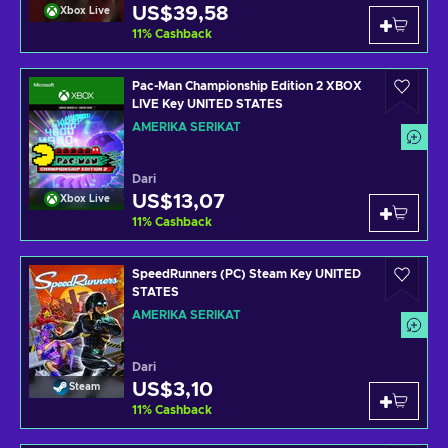
US$39,58
Xbox Live
11
%
Cashback
Pac-Man Championship Edition 2 XBOX
LIVE Key UNITED STATES
AMERIKA SERIKAT
Dari
US$13,07
Xbox Live
11
%
Cashback
SpeedRunners (PC) Steam Key UNITED
STATES
AMERIKA SERIKAT
Dari
US$3,10
Steam
11
%
Cashback