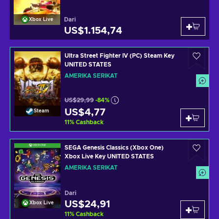
Dari
Xbox Live
US$1.154,74
Ultra Street Fighter IV (PC) Steam Key
UNITED STATES
AMERIKA SERIKAT
US$29,99
-84%
US$4,77
Steam
11
%
Cashback
SEGA Genesis Classics (Xbox One)
Xbox Live Key UNITED STATES
AMERIKA SERIKAT
Dari
US$24,91
Xbox Live
11
%
Cashback