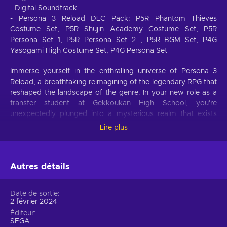
- Digital Soundtrack
- Persona 3 Reload DLC Pack: P5R Phantom Thieves
Costume Set, P5R Shujin Academy Costume Set, P5R
Persona Set 1, P5R Persona Set 2 , P5R BGM Set, P4G
Yasogami High Costume Set, P4G Persona Set
Immerse yourself in the enthralling universe of Persona 3
Reload, a breathtaking reimagining of the legendary RPG that
reshaped the landscape of the genre. In your new role as a
transfer student at Gekkoukan High School, you're
unexpectedly plunged into a mysterious realm that exists
between midnight and dawn, known as the Dark Hour. This
Lire plus
realm is fraught with concealed shadows and supernatural
beings. In this eerie world, you discover your innate ability to
summon Persona, a powerful embodiment of your inner
Autres détails
strength, allowing you to confront and defeat these
enigmatic foes. Join forces with an eclectic group of Persona
wielders, building relationships that go beyond mere
Date de sortie
friendship, and enhancing your insight into their distinct
2 février 2024
personas. Buy Persona 3 Reload Xbox Live key and dive into
Éditeur
engaging social exchanges, explore the dynamic cityscape
SEGA