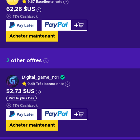
9.67
Excellente
note
62,26 $US
11
%
Cashback
Acheter maintenant
2
other offres
Digital_game_no1
9.49
Très bonne
note
52,73 $US
Prix le plus bas
11
%
Cashback
Acheter maintenant