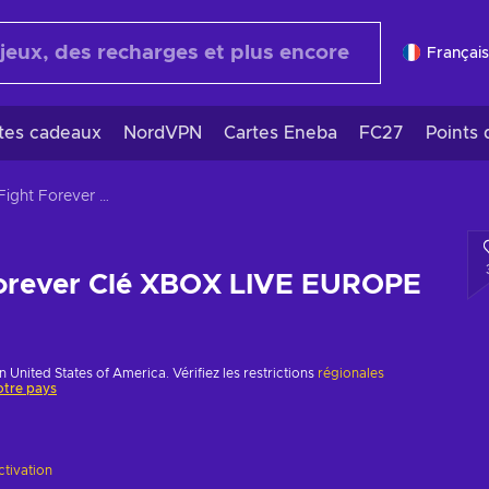
Français
rtes cadeaux
NordVPN
Cartes Eneba
FC27
Points 
AEW: Fight Forever Clé XBOX LIVE EUROPE
orever Clé XBOX LIVE EUROPE
n United States of America. Vérifiez les restrictions
régionales
otre pays
ctivation