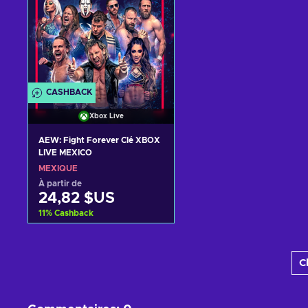
CASHBACK
Xbox Live
AEW: Fight Forever Clé XBOX
LIVE MEXICO
MEXIQUE
À partir de
24,82 $US
11
%
Cashback
Ajouter au panier
C
Voir les offres