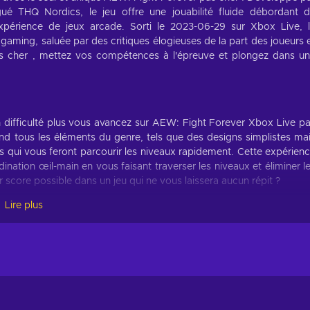
gué THQ Nordics, le jeu offre une jouabilité fluide débordant 
expérience de jeux arcade. Sorti le 2023-06-29 sur Xbox Live, 
aming, saluée par des critiques élogieuses de la part des joueurs 
s cher , mettez vos compétences à l'épreuve et plongez dans u
difficulté plus vous avancez sur AEW: Fight Forever Xbox Live p
nd tous les éléments du genre, tels que des designs simplistes ma
s qui vous feront parcourir les niveaux rapidement. Cette expérien
ination œil-main en vous faisant traverser les niveaux et éliminer l
score possible dans un jeu qui ne vous laissera aucun répit ?
Lire plus
ionnalités de gameplay astucieuses qui rendent le jeu encore pl
xpérience :
ns et peut être vu et tourné sous tous les angles ;
récisément et en réagissant rapidement ;