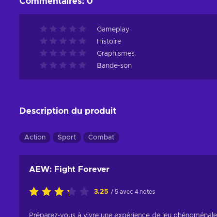
Commentaires
:
0
Gameplay
Histoire
Graphismes
Bande-son
Description du produit
Action
Sport
Combat
AEW: Fight Forever
3.25
/ 5 avec 4 notes
Préparez-vous à vivre une expérience de jeu phénoménale 