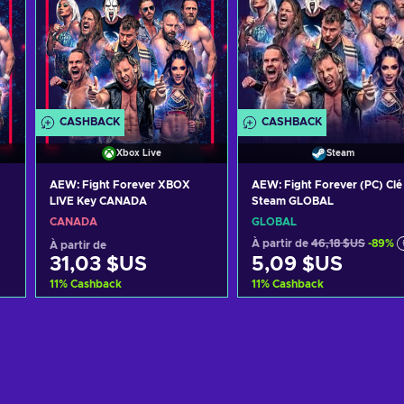
CASHBACK
CASHBACK
Xbox Live
Steam
AEW: Fight Forever XBOX
AEW: Fight Forever (PC) Clé
LIVE Key CANADA
Steam GLOBAL
CANADA
GLOBAL
À partir de
46,18 $US
-89%
À partir de
31,03 $US
5,09 $US
11
%
Cashback
11
%
Cashback
Ajouter au panier
Ajouter au panier
Voir les offres
Voir les offres