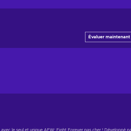
Évaluer maintenant
avec le seul et unique AEW: Fight Forever pas cher ! Développé p