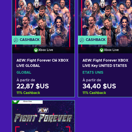
CASHBACK
CASHBACK
Xbox Live
Xbox Live
AEW: Fight Forever Clé XBOX
AEW: Fight Forever XBOX
LIVE GLOBAL
LIVE Key UNITED STATES
GLOBAL
ÉTATS UNIS
À partir de
À partir de
22,87 $US
34,40 $US
11
%
Cashback
11
%
Cashback
Ajouter au panier
Ajouter au panier
Voir les offres
Voir les offres