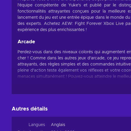
l'équipe compétente de Yuke's et publié par le distin
fonctionnalités attrayantes conçues pour la meilleure 
lancement du jeu est une entrée épique dans le monde du g
des experts. Achetez AEW: Fight Forever Xbox Live pa
expérience des plus enrichissantes !
Arcade
Perdez-vous dans des niveaux colorés qui augmentent en 
cher ! Comme dans les autres jeux d'arcade, ce jeu repre
attrayants, des règles simples et des commandes intuitive
pleine d'action teste également vos réflexes et votre coord
menaces simultanément ! Pouvez-vous atteindre le meilleur 
Caractéristiques
AEW: Fight Forever pas cher offre un ensemble de fonct
immersif ! Ces mécanismes améliorent encore plus votre e
Autres détails
Graphismes 3D - Le monde est présenté en trois dimensio
Action - Vous devez surmonter divers défis en visant p
Langues
Anglais