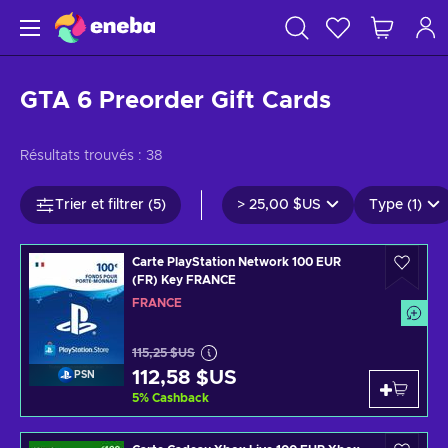
GTA 6 Preorder Gift Cards
Résultats trouvés :
38
Trier et filtrer (5)
>
25,00 $US
Type (1)
Carte PlayStation Network 100 EUR
(FR) Key FRANCE
FRANCE
115,25 $US
112,58 $US
PSN
5
%
Cashback