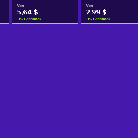
Von
Von
5,64 $
2,99 $
11
%
Cashback
11
%
Cashback
Zum Warenkorb
Zum Warenkorb
hinzufügen
hinzufügen
Angebote ansehen
Angebote ansehen