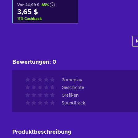
Von
24,99 $
-85%
3,65 $
11
%
Cashback
Zum Warenkorb
hinzufügen
Angebote ansehen
Bewertungen
:
0
Gameplay
Geschichte
Grafiken
Soundtrack
Produktbeschreibung