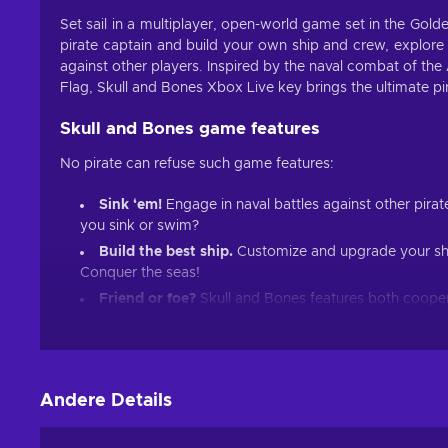
Set sail in a multiplayer, open-world game set in the Gol
pirate captain and build your own ship and crew, explore 
against other players. Inspired by the naval combat of th
Flag, Skull and Bones Xbox Live key brings the ultimate pi
Skull and Bones game features
No pirate can refuse such game features:
Sink ‘em!
Engage in naval battles against other pirat
you sink or swim?
Build the best ship.
Customize and upgrade your ship 
Conquer the seas!
Friend or foe?
Skull and Bones features both coopera
battle each other for dominance of the high seas;
Explore the open world.
The game's open world is fi
be explored;
Hunt for treasure.
As you explore the world, you'll 
Andere Details
ship;
Cheap Skull and Bones price.