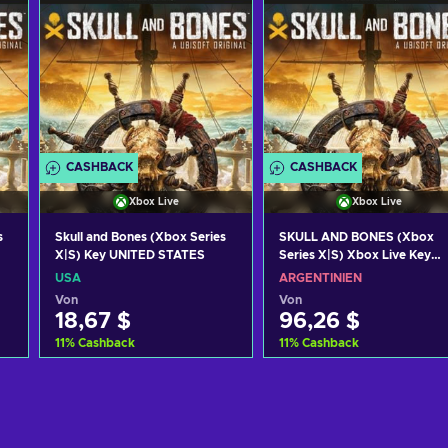
CASHBACK
CASHBACK
Xbox Live
Xbox Live
s
Skull and Bones (Xbox Series
SKULL AND BONES (Xbox
X|S) Key UNITED STATES
Series X|S) Xbox Live Key
ARGENTINA
USA
ARGENTINIEN
Von
Von
18,67 $
96,26 $
11
%
Cashback
11
%
Cashback
Zum Warenkorb
Zum Warenkorb
hinzufügen
hinzufügen
Angebote ansehen
Angebote ansehen