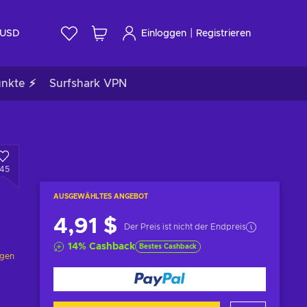
|
USD
Einloggen
Registrieren
unkte ⚡
Surfshark VPN
145
AUSGEWÄHLTES ANGEBOT
4,91 $
Der Preis ist nicht der Endpreis
14
%
Cashback
Bestes Cashback
ngen