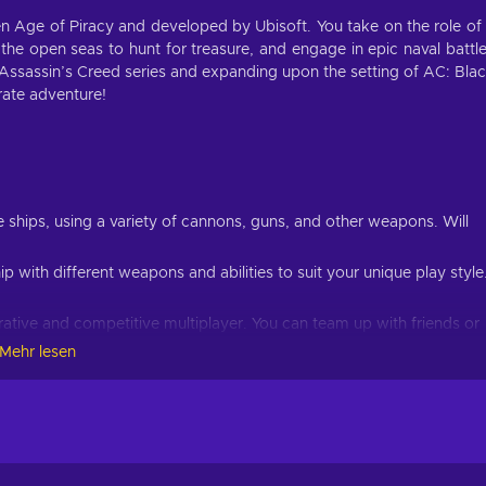
den Age of Piracy and developed by Ubisoft. You take on the role of
the open seas to hunt for treasure, and engage in epic naval battl
e Assassin’s Creed series and expanding upon the setting of AC: Bla
rate adventure!
e ships, using a variety of cannons, guns, and other weapons. Will
with different weapons and abilities to suit your unique play style
tive and competitive multiplayer. You can team up with friends or
Mehr lesen
lled with exotic islands, hidden coves, and ancient ruins waiting to
discover hidden treasures and booty to earn riches and upgrade you