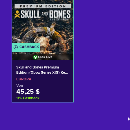
CASHBACK
Xbox Live
Skull and Bones Premium
Edition (Xbox Series X|S) Key
EUROPE
EUROPA
Von
45,25 $
11
%
Cashback
Zum Warenkorb
hinzufügen
Angebote ansehen