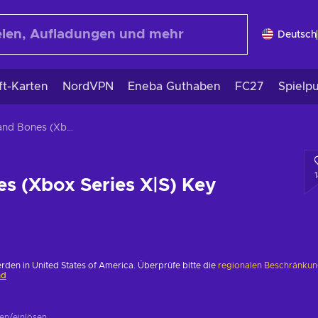
Deutsch
ft-Karten
NordVPN
Eneba Guthaben
FC27
Spielp
Skull and Bones (Xbox Series X|S) Key EUROPE
es (Xbox Series X|S) Key
erden in United States of America. Überprüfe bitte die
regionalen Beschränku
nd
ren/einlösen