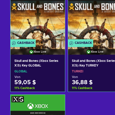
CASHBACK
CASHBACK
Xbox Live
Xbox Live
Skull and Bones (Xbox Series
Skull and Bones (Xbox Serie
X|S) Key GLOBAL
X|S) Key TURKEY
GLOBAL
TÜRKEI
Von
Von
59,05 $
36,88 $
11
%
Cashback
11
%
Cashback
Zum Warenkorb
Zum Warenkorb
hinzufügen
hinzufügen
Angebote ansehen
Angebote ansehen