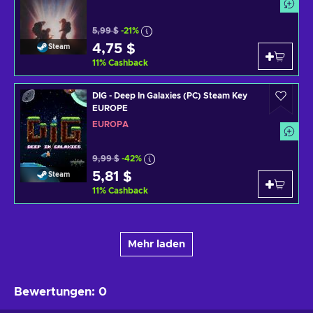
5,99 $
-21%
4,75 $
Steam
11
%
Cashback
DIG - Deep In Galaxies (PC) Steam Key
EUROPE
EUROPA
9,99 $
-42%
5,81 $
Steam
11
%
Cashback
Mehr laden
Bewertungen
:
0