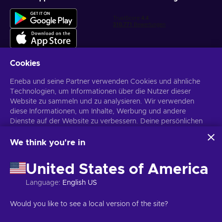
Cookies
Eneba und seine Partner verwenden Cookies und ähnliche
Personalisierte Spielangebote erhalten
Technologien, um Informationen über die Nutzer dieser
Website zu sammeln und zu analysieren. Wir verwenden
Abonnieren
diese Informationen, um Inhalte, Werbung und andere
Dienste auf der Website zu verbessern. Deine persönlichen
Du kannst dich jederzeit wieder abmelden. Weitere Informationen in
den
Datenschutzrichtlinien
.
Daten können auch für die Personalisierung von Anzeigen
verwendet werden.
We think you're in
Indem du auf „Alles akzeptieren“ klickst, stimmst du der
Deutsch
USD
Verwendung dieser Technologien durch Eneba und seine
United States of America
Partner zu. Du kannst deine Zustimmung anpassen, indem du
auf „Anpassen“ klickst.
Language
:
English US
Für weitere Informationen darüber, wie Google deine Daten
verwendet, siehe
\nGoogle Business Sicherheit &
Copyright © 2026 Eneba. Alle Rechte vorbehalten.
UAB „Helis play“,
Would you like to see a local version of the site?
Datenschutz
.
Gyneju g. 4-333, Vilnius, Republik Litauen
Allgemeine
Geschäftsbedingungen
,
Datenschutzrichtlinie
,
Cookie-Einstellungen
.