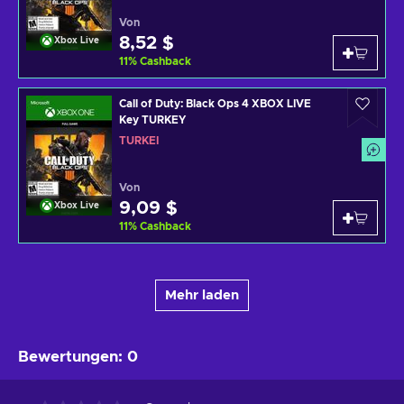
Von
8,52 $
Xbox Live
11
%
Cashback
Call of Duty: Black Ops 4 XBOX LIVE
Key TURKEY
TÜRKEI
Von
9,09 $
Xbox Live
11
%
Cashback
Mehr laden
Bewertungen
:
0