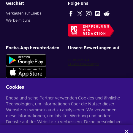
Geschäft
Folge uns
Verkaufen auf Eneba
Werbe mit uns
EMPFEHLUNG
DER
REDAKTION
Eneba-App herunterladen
Unsere Bewertungen auf
Cookies
Eneba und seine Partner verwenden Cookies und ähnliche
Personalisierte Spielangebote erhalten
Technologien, um Informationen über die Nutzer dieser
Website zu sammeln und zu analysieren. Wir verwenden
Abonnieren
diese Informationen, um Inhalte, Werbung und andere
Dienste auf der Website zu verbessern. Deine persönlichen
Du kannst dich jederzeit wieder abmelden. Weitere Informationen in
den
Datenschutzrichtlinien
.
Daten können auch für die Personalisierung von Anzeigen